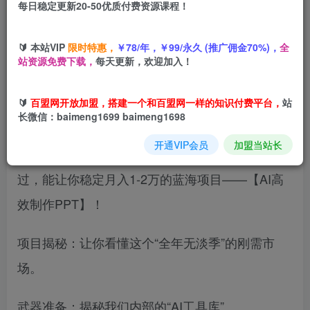
每日稳定更新20-50优质付费资源课程！
您当前未登录！建议登陆后购买，可保存购买订单
🔰 本站VIP
限时特惠，
￥78/年，￥99/永久 (推广佣金70%)，
全
站资源免费下载，
每天更新，欢迎加入！
朋友们，你知道学生答辩、白领汇报、企业竞标，
🔰
百盟网开放加盟，搭建一个和百盟网一样的知识付费平台，
站
背后藏着一个多大的賺钱市场吗？🤫
长微信：baimeng1699 baimeng1698
开通VIP会员
加盟当站长
今天这套课程分7课，给你拆解一个我们内部验证
过，能让你稳定月入1-2万的蓝海项目——【AI高
效制作PPT】！
项目揭秘：让你看懂这个“全年无淡季”的刚需市
场。
武器准备：揭秘我们内部的“AI工具库”。