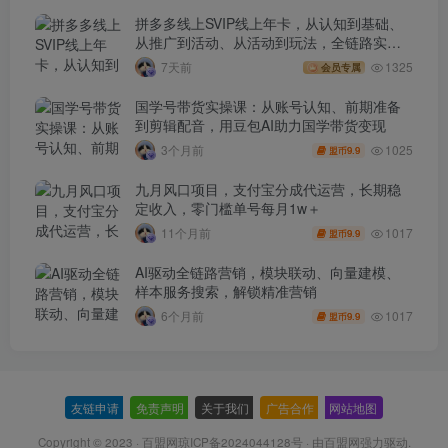
拼多多线上SVIP线上年卡，从认知到基础、
从推广到活动、从活动到玩法，全链路实战
(260730)
7天前
1325
会员专属
国学号带货实操课：从账号认知、前期准备
到剪辑配音，用豆包AI助力国学带货变现
1025
3个月前
9.9
盟币
九月风口项目，支付宝分成代运营，长期稳
定收入，零门槛单号每月1w＋
1017
11个月前
9.9
盟币
AI驱动全链路营销，模块联动、向量建模、
样本服务搜索，解锁精准营销
1017
6个月前
9.9
盟币
友链申请
-
免责声明
-
关于我们
-
广告合作
-
网站地图
Copyright © 2023 ·
百盟网琼ICP备2024044128号
· 由
百盟网
强力驱动.