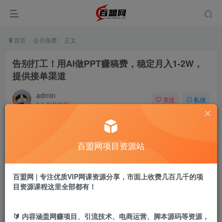
首页
会员免费
正文
告别打工！用AI做PPT赚稿费，稳定月入1-2W，
提供接单渠道
admin
关注
私信
9个月前更新
890
20
付费阅读
百盟网项目资源站
告别打工！用AI做PPT赚稿费，稳定月入1-2W，提供接单渠道
此内容为付费阅读，请付费后查看
9.9
百盟网 | 专注优质VIP网课资源分享，市面上收费几百几千的项
盟币
目资源课程这里全部都有！
免费
免费
黄金会员
超级会员
🔰 内容涵盖网赚项目、引流技术、电商运营、脚本源码等资源，
立即购买