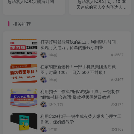
超萌素人KOC大航海计划
超萌素人KOC计划，10-30
天速成的素人变内容达人实
操课，适合想做短剧小说推
文电商推广的素人入局
相关推荐
打字打码就能赚钱的副业，利用碎片时间，
实现月入过万，简单的赚钱小副业
1年前
3587
在家躺赚新选择！一部手机做美团酒店截
图，时薪 120+，日入 500 不封顶！
1年前
3497
利用扣子工作流制作AI视频工具，一键制作
“假如书籍会说话”爆款视频保姆级教程
12个月前
3174
利用Coze扣子一键生成火柴人爆火心理学工
作流，保姆级教学
1年前
3168