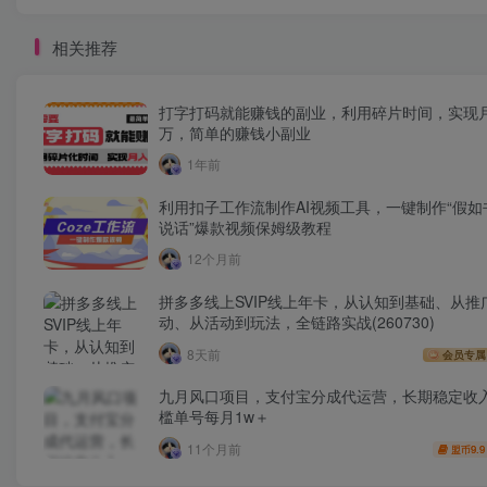
相关推荐
打字打码就能赚钱的副业，利用碎片时间，实现
万，简单的赚钱小副业
1年前
利用扣子工作流制作AI视频工具，一键制作“假如
说话”爆款视频保姆级教程
12个月前
拼多多线上SVIP线上年卡，从认知到基础、从推
动、从活动到玩法，全链路实战(260730)
8天前
会员专属
九月风口项目，支付宝分成代运营，长期稳定收
槛单号每月1w＋
11个月前
9.9
盟币