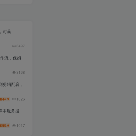
，时薪
3497
工作流，保姆
3168
到剪辑配音，
1026
9.9
盟币
样本服务搜
1017
9.9
盟币