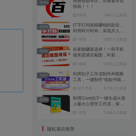
免费投稿专区，先看要求在
TOP4
投稿！！！
2年前
2W+人已阅读
打字打码就能赚钱的副业，
TOP5
利用碎片时间，实现月入过
万，简单的赚钱小副业
1年前
3587人已阅读
在家躺赚新选择！一部手机
TOP6
做美团酒店截图，时薪
120+，日入 500 不封顶！
1年前
3497人已阅读
利用扣子工作流制作AI视频
TOP7
工具，一键制作“假如书籍会
说话”爆款视频保姆级教程
12个月前
3174人已阅读
利用Coze扣子一键生成火柴
TOP8
人爆火心理学工作流，保姆
级教学
1年前
3168人已阅读
随机项目推荐