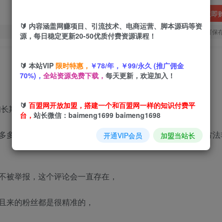
立即
🔰 内容涵盖网赚项目、引流技术、电商运营、脚本源码等资
您当前未登录！建议登陆后购买，可保
源，每日稳定更新20-50优质付费资源课程！
🔰 本站VIP
限时特惠，
￥78/年，￥99/永久 (推广佣金
70%)，
全站资源免费下载，
每天更新，欢迎加入！
🔰
百盟网开放加盟，搭建一个和百盟网一样的知识付费平
铺长期精准引流适合懒人有手就行
台，
站长微信：baimeng1699 baimeng1698
多多等电商平台，卖网课、卖项目的评论区进行评论引流，方法
开通VIP会员
加盟当站长
不被举报，这个评论会一直存在，
且来的粉丝都是很精准的，