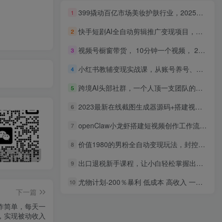
399撬动百亿市场美妆护肤行业，2025年风口项目，宝妈，自由职业者必选项目
1
快手短剧AI全自动剪辑推广变现项目，单账号日收益保底10+
2
视频号橱窗带货， 10分钟一个视频， 2份收益，日入1000+
3
小红书教辅变现实战课，从账号养号、爆款内容创作到私域转化，单月盈利可达2-5万元
4
跨境AI头部社群，一个人顶一支团队的时代真正的开始了，分享跨境AI前沿，可落地的实战经验(更新3月)
5
2023最新在线截图生成器源码+搭建视频教程，支持电脑和手机端在线制作生成
6
openClaw小龙虾搭建短视频创作工作流，打造视频创作数字员工
7
价值1980的男粉全自动变现玩法，封控率最低，无脑过原创
8
最新无广告水印课程资源 长期更新
免费投稿专区，先看要求在投稿！！！
打字打码就能赚钱的副业，利用碎片时间，实现月入过万，简单的赚钱小副业
出口退税新手课程，让小白轻松掌握出口退税技能
9
尤物计划-200％暴利 低成本 高收入 一部手机即可操作
10
下一篇
作简单，每天一
，实现被动收入