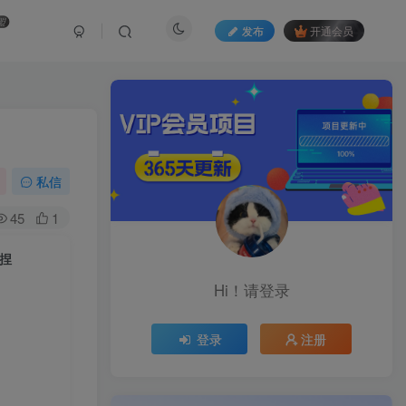
盟
发布
开通会员
私信
45
1
捏
Hi！请登录
登录
注册