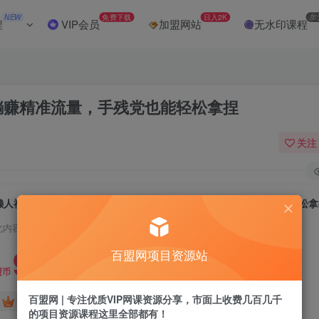
NEW
免费下载
日入2K
加
程
VIP会员
加盟网站
无水印课程
躺赚精准流量，手残党也能轻松拿捏
关注
懒人福音！0开店、零门槛！电商评论区躺赚精准流量，手残党也能轻松拿
此内容为付费阅读，请付费后查看
9.9
百盟网项目资源站
盟币
百盟网 | 专注优质VIP网课资源分享，市面上收费几百几千
免费
免费
黄金会员
超级会员
的项目资源课程这里全部都有！