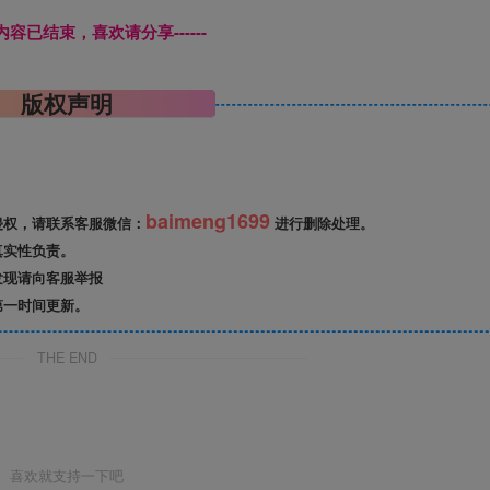
本页内容已结束，喜欢请分享------
版权声明
baimeng1699
侵权，请联系客服微信：
进行删除处理。
真实性负责。
发现请向客服举报
第一时间更新。
THE END
喜欢就支持一下吧