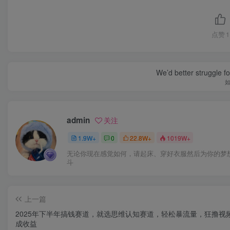
点赞
1
We’d better struggle fo
admin
关注
1.9W+
0
22.8W+
1019W+
无论你现在感觉如何，请起床、穿好衣服然后为你的梦
斗
上一篇
2025年下半年搞钱赛道，就选思维认知赛道，轻松暴流量，狂撸视
成收益