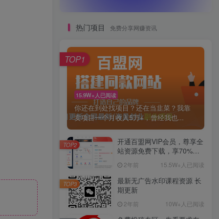
热门项目
免费分享网赚资讯
TOP1
15.9W+人已阅读
你还在到处找项目？还在当韭菜？我靠
卖项目一个月收入5万+，曾经我也...
开通百盟网VIP会员，尊享全
TOP2
站资源免费下载，享70%的
推广提成！！【限时五折优
2年前
15.5W+人已阅读
惠】
最新无广告水印课程资源 长
TOP3
期更新
2年前
10W+人已阅读