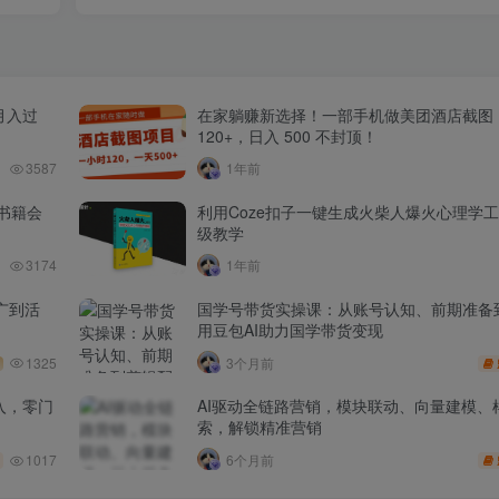
月入过
在家躺赚新选择！一部手机做美团酒店截图
120+，日入 500 不封顶！
3587
1年前
书籍会
利用Coze扣子一键生成火柴人爆火心理学
级教学
3174
1年前
广到活
国学号带货实操课：从账号认知、前期准备
用豆包AI助力国学带货变现
1325
3个月前
入，零门
AI驱动全链路营销，模块联动、向量建模、
索，解锁精准营销
1017
6个月前