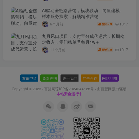
AI驱动全链路营销，模块联动、向量建模、
样本服务搜索，解锁精准营销
1017
6个月前
9.9
盟币
九月风口项目，支付宝分成代运营，长期稳
定收入，零门槛单号每月1w＋
1017
11个月前
9.9
盟币
友链申请
-
免责声明
-
关于我们
-
广告合作
-
网站地图
Copyright © 2023 ·
百盟网琼ICP备2024044128号
· 由
百盟网
强力驱动.
本站安全运行中