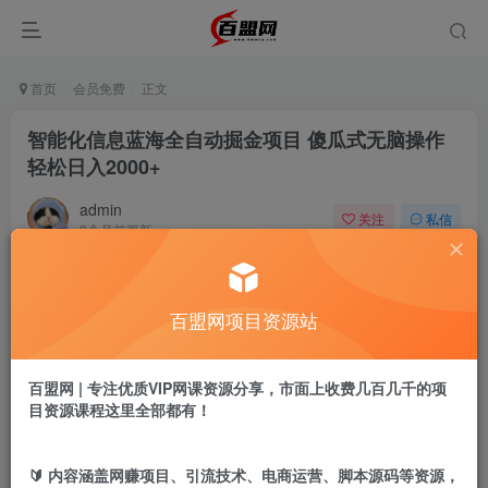
首页
会员免费
正文
智能化信息蓝海全自动掘金项目 傻瓜式无脑操作
轻松日入2000+
admin
关注
私信
9个月前更新
524
2
付费阅读
百盟网项目资源站
智能化信息蓝海全自动掘金项目 傻瓜式无脑操作 轻松日入2000+
此内容为付费阅读，请付费后查看
9.9
百盟网 | 专注优质VIP网课资源分享，市面上收费几百几千的项
盟币
目资源课程这里全部都有！
免费
免费
黄金会员
超级会员
🔰 内容涵盖网赚项目、引流技术、电商运营、脚本源码等资源，
立即购买