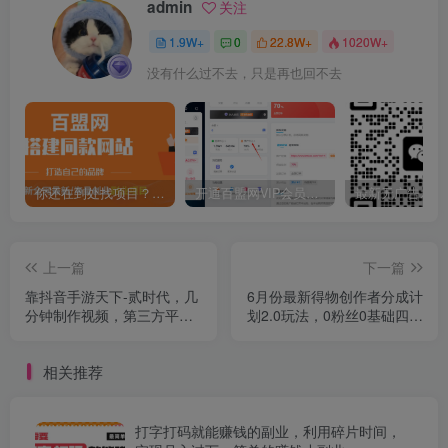
admin
关注
1.9W+
0
22.8W+
1020W+
没有什么过不去，只是再也回不去
你还在到处找项目？还在当韭菜？我靠卖项目一个月收入5万+，曾经我也是个失败者。
开通百盟网VIP会员，尊享全站资源免费下载，享70%的推广提成！！【限时五折优惠】
上一篇
下一篇
靠抖音手游天下-贰时代，几
6月份最新得物创作者分成计
分钟制作视频，第三方平台
划2.0玩法，0粉丝0基础四种
暴力变现，一部手机即可操
模式变现，官方大额流量扶
作，附带资料教程（必做项
持，从隐蔽渠道无脑搬运，
相关推荐
目）
日入200+，熟练后轻松月入
过万
打字打码就能赚钱的副业，利用碎片时间，