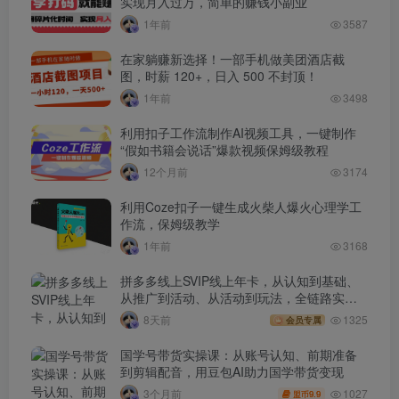
实现月入过万，简单的赚钱小副业
1年前
3587
在家躺赚新选择！一部手机做美团酒店截
图，时薪 120+，日入 500 不封顶！
1年前
3498
利用扣子工作流制作AI视频工具，一键制作
“假如书籍会说话”爆款视频保姆级教程
12个月前
3174
利用Coze扣子一键生成火柴人爆火心理学工
作流，保姆级教学
1年前
3168
拼多多线上SVIP线上年卡，从认知到基础、
从推广到活动、从活动到玩法，全链路实战
(260730)
8天前
1325
会员专属
国学号带货实操课：从账号认知、前期准备
到剪辑配音，用豆包AI助力国学带货变现
1027
3个月前
9.9
盟币