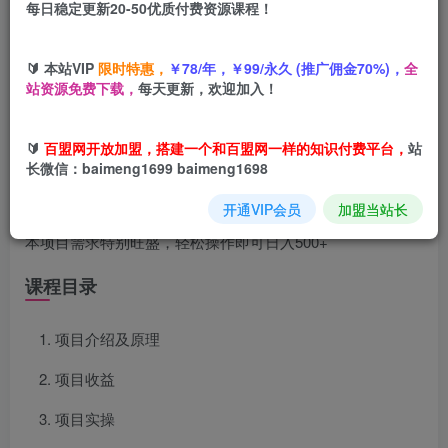
每日稳定更新20-50优质付费资源课程！
您当前未登录！建议登陆后购买，可保存购买订单
🔰 本站VIP
限时特惠，
￥78/年，￥99/永久 (推广佣金70%)，
全
站资源免费下载，
每天更新，欢迎加入！
项目介绍
🔰
百盟网开放加盟，搭建一个和百盟网一样的知识付费平台，
站
长微信：baimeng1699 baimeng1698
一个小众蓝海项目，类似于天眼查询，通过正规途径接口使
开通VIP会员
加盟当站长
用户自助查询，产生收益；
本项目需求特别旺盛，轻松操作即可日入500+
课程目录
项目介绍及原理
项目收益
项目实操