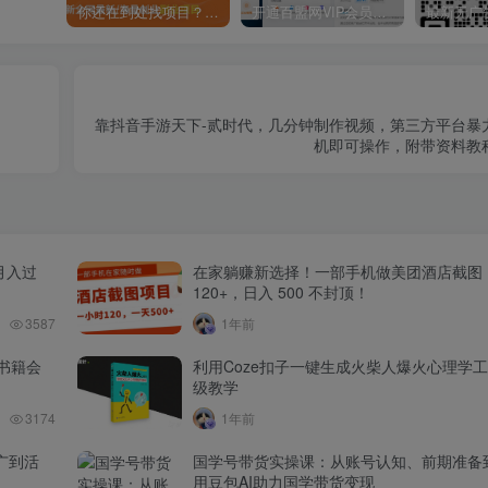
你还在到处找项目？还在当韭菜？我靠卖项目一个月收入5万+，曾经我也是个失败者。
开通百盟网VIP会员，尊享全站资源免费下载，享70%的推广提成！！【限时五折优惠】
靠抖音手游天下-贰时代，几分钟制作视频，第三方平台暴
机即可操作，附带资料教
月入过
在家躺赚新选择！一部手机做美团酒店截图
120+，日入 500 不封顶！
3587
1年前
书籍会
利用Coze扣子一键生成火柴人爆火心理学
级教学
3174
1年前
广到活
国学号带货实操课：从账号认知、前期准备
用豆包AI助力国学带货变现