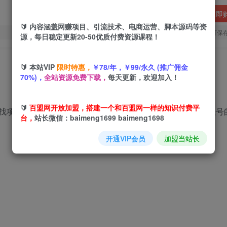
立即
🔰 内容涵盖网赚项目、引流技术、电商运营、脚本源码等资
您当前未登录！建议登陆后购买，可保
源，每日稳定更新20-50优质付费资源课程！
🔰 本站VIP
限时特惠，
￥78/年，￥99/永久 (推广佣金
70%)，
全站资源免费下载，
每天更新，欢迎加入！
🔰
百盟网开放加盟，搭建一个和百盟网一样的知识付费平
项目，变现稳定日入2000+，很多朋友拿到满意的结果，账号
台，
站长微信：baimeng1699 baimeng1698
开通VIP会员
加盟当站长