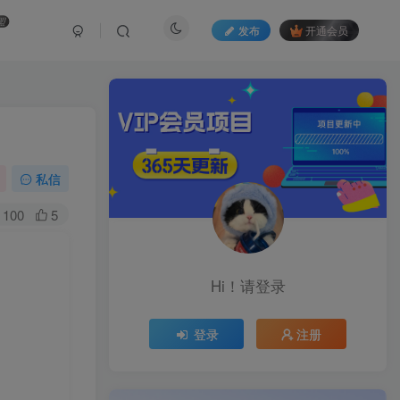
盟
发布
开通会员
私信
100
5
Hi！请登录
登录
注册