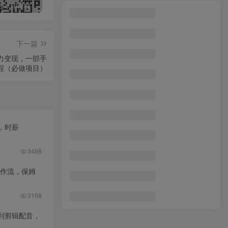
最新无广告水印课程资源 长期更新
免费投稿专区，先看要求在投稿！！！
打字打码就能赚钱的副业，利用碎片时间，实现月入过万，简单的赚钱小副业
下一篇
力变现，一部手
程（必做项目）
，时薪
3498
工作流，保姆
3168
到剪辑配音，