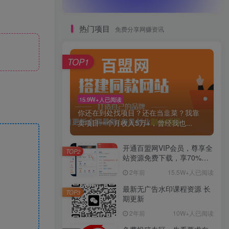
热门项目
免费分享网赚资讯
TOP1
15.9W+人已阅读
你还在到处找项目？还在当韭菜？我靠
卖项目一个月收入5万+，曾经我也...
开通百盟网VIP会员，尊享全
TOP2
站资源免费下载，享70%的
推广提成！！【限时五折优
2年前
15.5W+人已阅读
惠】
最新无广告水印课程资源 长
TOP3
期更新
2年前
10W+人已阅读