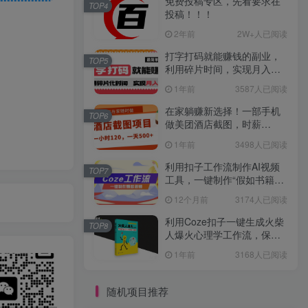
免费投稿专区，先看要求在
TOP4
投稿！！！
2年前
2W+人已阅读
打字打码就能赚钱的副业，
TOP5
利用碎片时间，实现月入过
万，简单的赚钱小副业
1年前
3587人已阅读
在家躺赚新选择！一部手机
TOP6
做美团酒店截图，时薪
120+，日入 500 不封顶！
1年前
3498人已阅读
利用扣子工作流制作AI视频
TOP7
工具，一键制作“假如书籍会
说话”爆款视频保姆级教程
12个月前
3174人已阅读
利用Coze扣子一键生成火柴
TOP8
人爆火心理学工作流，保姆
级教学
1年前
3168人已阅读
随机项目推荐