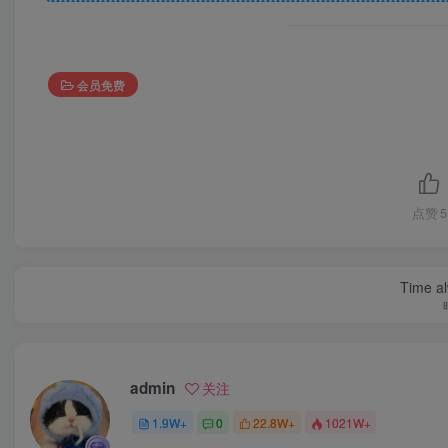
会员免费
点赞
5
Time al
admin
关注
1.9W+
0
22.8W+
1021W+