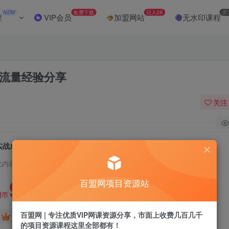
NEW
免费下载
日入2K
加
程
VIP会员
加盟网站
无水印课程
域流量经验分享
关注
实战成果！小红书图文引流日引100+私域流量经验分享
此内容为付费阅读，请付费后查看
9.9
百盟网项目资源站
盟币
百盟网 | 专注优质VIP网课资源分享，市面上收费几百几千
免费
免费
黄金会员
超级会员
的项目资源课程这里全部都有！