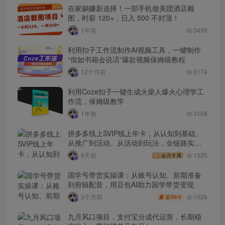
在家躺赚新选择！一部手机做美团酒店截
图，时薪 120+，日入 500 不封顶！
1年前
3498
利用扣子工作流制作AI视频工具，一键制作
“假如书籍会说话”爆款视频保姆级教程
12个月前
3174
利用Coze扣子一键生成火柴人爆火心理学工
作流，保姆级教学
1年前
3168
拼多多线上SVIP线上年卡，从认知到基础、
从推广到活动、从活动到玩法，全链路实战
(260730)
8天前
1325
会员专属
国学号带货实操课：从账号认知、前期准备
到剪辑配音，用豆包AI助力国学带货变现
1026
3个月前
9.9
盟币
九月风口项目，支付宝分成代运营，长期稳