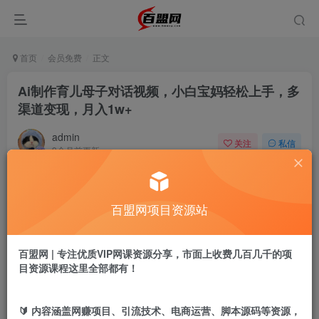
首页
会员免费
正文
Ai制作育儿母子对话视频，小白宝妈轻松上手，多
渠道变现，月入1w+
admin
关注
私信
9个月前更新
336
5
付费阅读
百盟网项目资源站
Ai制作育儿母子对话视频，小白宝妈轻松上手，多渠道变现，月入1w+
此内容为付费阅读，请付费后查看
9.9
百盟网 | 专注优质VIP网课资源分享，市面上收费几百几千的项
盟币
目资源课程这里全部都有！
免费
免费
黄金会员
超级会员
🔰 内容涵盖网赚项目、引流技术、电商运营、脚本源码等资源，
立即购买