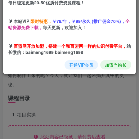
每日稳定更新20-50优质付费资源课程！
您当前未登录！建议登陆后购买，可保存购买订单
🔰 本站VIP
限时特惠，
￥78/年，￥99/永久 (推广佣金70%)，
全
站资源免费下载，
每天更新，欢迎加入！
项目介绍
🔰
百盟网开放加盟，搭建一个和百盟网一样的知识付费平台，
站
长微信：baimeng1699 baimeng1698
最近育儿视频如雨后春笋般涌现，其中一些更是迅速走红，
开通VIP会员
加盟当站长
吸引了无数宝爸宝妈的关注。这些爆火的育儿视频，究竟是
如何制作出来的呢？今天，就让我们一起来揭开其中的奥
秘。
课程目录
项目实操
此处内容已隐藏，请付费后查看