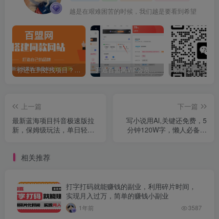
越是在艰难困苦的时候，我们越是要看到希望
你还在到处找项目？还在当韭菜？我靠卖项目一个月收入5万+，曾经我也是个失败者。
开通百盟网VIP会员，尊享全站资源免费下载，享70%的推广提成！！【限时五折优惠】
上一篇
下一篇
最新蓝海项目抖音极速版拉
写小说用AI,关键还免费，5
新，保姆级玩法，单日轻松
分钟120W字，懒人必备神
日入三位数
器，副业最佳选择
相关推荐
打字打码就能赚钱的副业，利用碎片时间，
实现月入过万，简单的赚钱小副业
1年前
3587