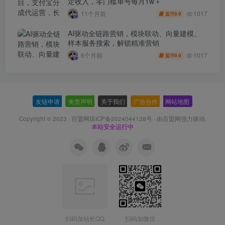
定收入，零门槛单号每月1w＋
1017
11个月前
9.9
盟币
AI驱动全链路营销，模块联动、向量建模、
样本服务搜索，解锁精准营销
1017
6个月前
9.9
盟币
友链申请
-
免责声明
-
关于我们
-
广告合作
-
网站地图
Copyright © 2023 ·
百盟网琼ICP备2024044128号
· 由
百盟网
强力驱动.
本站安全运行中
扫码加站长QQ
扫码加微信