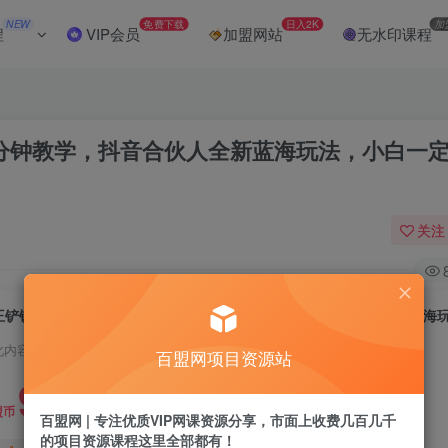
NEW
免费下载
日入2K
加
程
VIP会员
加盟网站
无水印课程
五分钟教学，抖音合伙人全新蓝海玩法，小白一
关注
此内容为付费阅读，请付费后查看
百盟网项目资源站
9.9
盟币
百盟网 | 专注优质VIP网课资源分享，市面上收费几百几千
的项目资源课程这里全部都有！