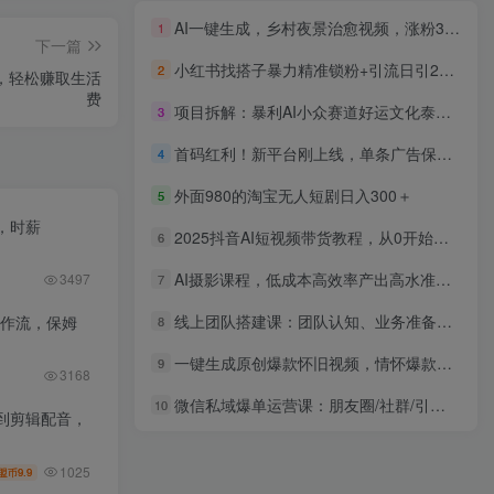
AI一键生成，乡村夜景治愈视频，涨粉30万，手把手教
1
下一篇
小红书找搭子暴力精准锁粉+引流日引200+精准粉
2
，轻松赚取生活
费
项目拆解：暴利AI小众赛道好运文化泰牌进阶变现全攻略
3
首码红利！新平台刚上线，单条广告保底0.2-0.4米，单机单日轻松撸80+，矩阵月入1w【揭秘】
4
外面980的淘宝无人短剧日入300＋
5
，时薪
2025抖音AI短视频带货教程，从0开始手把手教，完整流程
6
AI摄影课程，低成本高效率产出高水准大片的全新方式
3497
7
线上团队搭建课：团队认知、业务准备、人员管理、协议签订等多环节实用技巧
工作流，保姆
8
一键生成原创爆款怀旧视频，情怀爆款玩法，小白也可日入300+
9
3168
微信私域爆单运营课：朋友圈/社群/引流技巧，客户管理与爆款产品设计
10
到剪辑配音，
1025
9.9
盟币