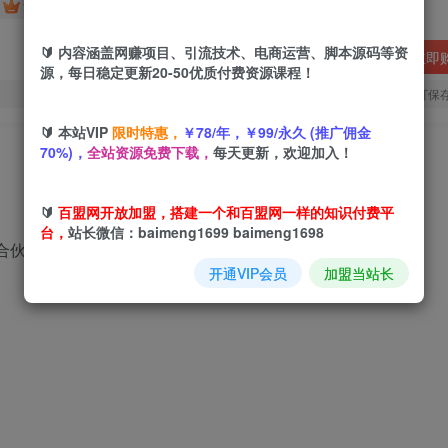
免费
免费
黄金会员
超级会员
🔰 内容涵盖网赚项目、引流技术、电商运营、脚本源码等资
立即
源，每日稳定更新20-50优质付费资源课程！
您当前未登录！建议登陆后购买，可保
🔰 本站VIP
限时特惠，
￥78/年，￥99/永久 (推广佣金
70%)，
全站资源免费下载，
每天更新，欢迎加入！
🔰
百盟网开放加盟，搭建一个和百盟网一样的知识付费平
台，
站长微信：baimeng1699 baimeng1698
音合伙人全新蓝海玩法，小白一定要做的项目
开通VIP会员
加盟当站长