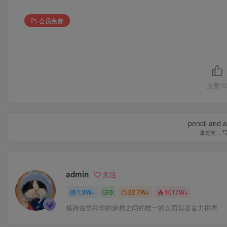
会员免费
点赞
1
pencil and 
拿起笔，
admin
关注
1.9W+
0
22.7W+
1017W+
横跨在你和你的梦想之间的唯一的东西就是奋力拼搏