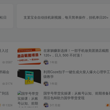
轻松日
支某宝全自动挂机刷视频，每天简单操作，挂机单日20+
月入过
在家躺赚新选择！一部手机做美团酒店截图
120+，日入 500 不封顶！
3587
1年前
书籍会
利用Coze扣子一键生成火柴人爆火心理学
级教学
3174
1年前
广到活
国学号带货实操课：从账号认知、前期准备
用豆包AI助力国学带货变现
1324
3个月前