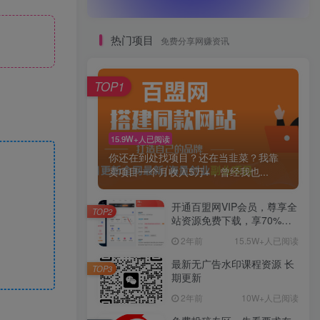
热门项目
免费分享网赚资讯
TOP1
15.9W+人已阅读
你还在到处找项目？还在当韭菜？我靠
卖项目一个月收入5万+，曾经我也...
开通百盟网VIP会员，尊享全
TOP2
站资源免费下载，享70%的
推广提成！！【限时五折优
2年前
15.5W+人已阅读
惠】
最新无广告水印课程资源 长
TOP3
期更新
2年前
10W+人已阅读