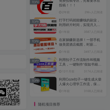
免费投稿专区，先看要求在
TOP4
投稿！！！
2年前
2W+人已阅读
打字打码就能赚钱的副业，
TOP5
利用碎片时间，实现月入过
万，简单的赚钱小副业
1年前
3587人已阅读
在家躺赚新选择！一部手机
TOP6
做美团酒店截图，时薪
120+，日入 500 不封顶！
1年前
3497人已阅读
利用扣子工作流制作AI视频
TOP7
工具，一键制作“假如书籍会
说话”爆款视频保姆级教程
12个月前
3174人已阅读
利用Coze扣子一键生成火柴
TOP8
人爆火心理学工作流，保姆
级教学
1年前
3168人已阅读
最新无广告水印课程资源 长期更新
免费投稿专区，先看要求在投稿！！！
打字打码就能赚钱的副业，利用碎片时间，实现月入过万，简单的赚钱小副业
随机项目推荐