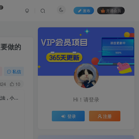
盟
发布
开通会员
定要做的
私信
824
10
王铲铲的致富之路，日入2000+收益，五分钟教学，抖音合伙人全新蓝海玩法，小白一定要做的项目
Hi！请登录
登录
注册