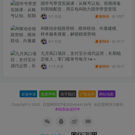
国学号带货实操课：从账号认知、前期准备
到剪辑配音，用豆包AI助力国学带货变现
1027
3个月前
9.9
盟币
AI驱动全链路营销，模块联动、向量建模、
样本服务搜索，解锁精准营销
1017
6个月前
9.9
盟币
九月风口项目，支付宝分成代运营，长期稳
定收入，零门槛单号每月1w＋
1017
11个月前
9.9
盟币
友链申请
-
免责声明
-
关于我们
-
广告合作
-
网站地图
Copyright © 2023 ·
百盟网琼ICP备2024044128号
· 由
百盟网
强力驱动.
本站安全运行中