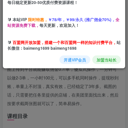
每日稳定更新20-50优质付费资源课程！
您当前未登录！建议登陆后购买，可保存购买订单
🔰 本站VIP
限时特惠，
￥78/年，￥99/永久 (推广佣金70%)，
全
站资源免费下载，
每天更新，欢迎加入！
项目介绍
🔰
百盟网开放加盟，搭建一个和百盟网一样的知识付费平台，
站
长微信：baimeng1699 baimeng1698
酒店行业为了提升曝光度和搜索权重，部分酒店会在任务平
开通VIP会员
加盟当站长
台发布任务我们只雲要按照要求，去美团或者飞猪APP，截
图上传到平台就能赚取佣金0.7/单，傻瓜式操作，一分钟可
以做2-3单，一小时100元，可以多手机同时操作，提现秒到
账，单量上不封顶，真实有效，已经稳定了3年多。截图的
话，只需要把任务里提供的店铺，在美团里面找出来，然后
按要求截两张图就可以了，简单易操作。
课程目录