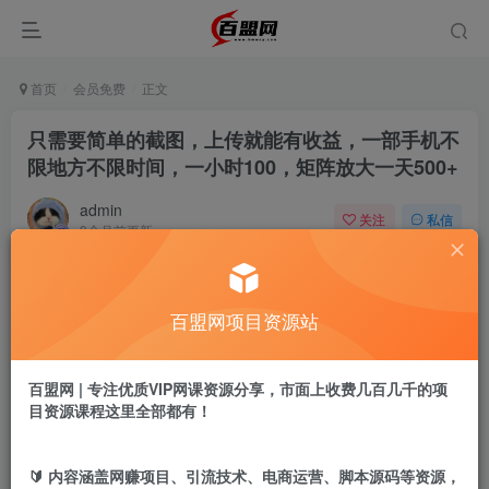
首页
会员免费
正文
只需要简单的截图，上传就能有收益，一部手机不
限地方不限时间，一小时100，矩阵放大一天500+
admin
关注
私信
9个月前更新
79
7
付费阅读
百盟网项目资源站
只需要简单的截图，上传就能有收益，一部手机不限地方不限时间，一小时100，矩阵放大一天500+
此内容为付费阅读，请付费后查看
9.9
百盟网 | 专注优质VIP网课资源分享，市面上收费几百几千的项
盟币
目资源课程这里全部都有！
免费
免费
黄金会员
超级会员
🔰 内容涵盖网赚项目、引流技术、电商运营、脚本源码等资源，
立即购买