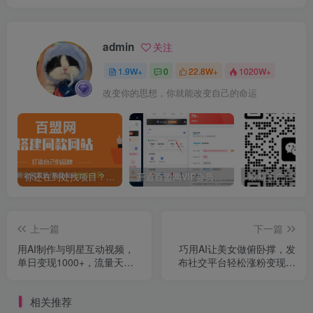
admin
关注
1.9W+
0
22.8W+
1020W+
改变你的思想，你就能改变自己的命运
你还在到处找项目？还在当韭菜？我靠卖项目一个月收入5万+，曾经我也是个失败者。
开通百盟网VIP会员，尊享全站资源免费下载，享70%的推广提成！！【限时五折优惠】
上一篇
下一篇
用AI制作与明星互动视频，
巧用AI让美女做俯卧撑，发
单日变现1000+，流量天花
布社交平台轻松涨粉变现，
板
流量爆炸，挂抖音橱窗卖
货，轻松实现日收入破500+
相关推荐