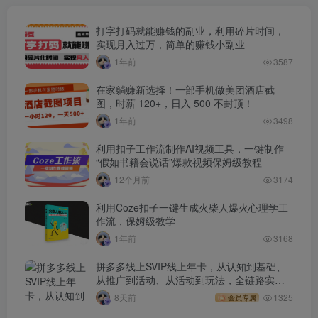
打字打码就能赚钱的副业，利用碎片时间，
实现月入过万，简单的赚钱小副业
1年前
3587
在家躺赚新选择！一部手机做美团酒店截
图，时薪 120+，日入 500 不封顶！
1年前
3498
利用扣子工作流制作AI视频工具，一键制作
“假如书籍会说话”爆款视频保姆级教程
12个月前
3174
利用Coze扣子一键生成火柴人爆火心理学工
作流，保姆级教学
1年前
3168
拼多多线上SVIP线上年卡，从认知到基础、
从推广到活动、从活动到玩法，全链路实战
(260730)
8天前
1325
会员专属