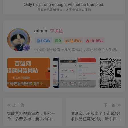
Only his strong enough, will not be trampled.
只有自己足够强大，才不会被别人践踏
admin
关注
1.9W+
0
22.8W+
1019W+
当我们懂得珍惜平凡的幸福时，就已经成了人生的赢家
你还在到处找项目？还在当韭菜？我靠卖项目一个月收入5万+，曾经我也是个失败者。
开通百盟网VIP会员，尊享全站资源免费下载，享70%的推广提成！！【限时五折优惠】
上一篇
下一篇
智能货柜视频审核，几秒一
腾讯亲儿子放水了！企鹅号1
单，多劳多得，新手小白一
条作品狂赚8份钱，新手日入
天轻松 300➕
300+攻略