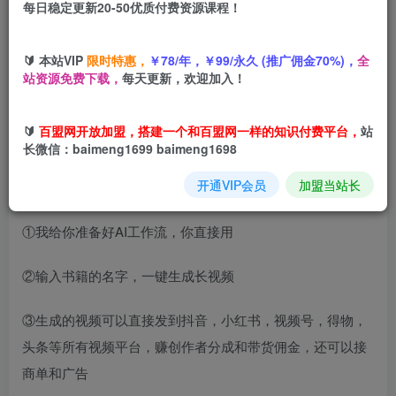
每日稳定更新20-50优质付费资源课程！
您当前未登录！建议登陆后购买，可保存购买订单
🔰 本站VIP
限时特惠，
￥78/年，￥99/永久 (推广佣金70%)，
全
站资源免费下载，
每天更新，欢迎加入！
项目介绍
🔰
百盟网开放加盟，搭建一个和百盟网一样的知识付费平台，
站
长微信：baimeng1699 baimeng1698
今天给大家带来的项目是《抖音书单玩法3.0，AI一键生成爆
开通VIP会员
加盟当站长
款视频，新人1分钟上手》
①我给你准备好AI工作流，你直接用
②输入书籍的名字，一键生成长视频
③生成的视频可以直接发到抖音，小红书，视频号，得物，
头条等所有视频平台，赚创作者分成和带货佣金，还可以接
商单和广告