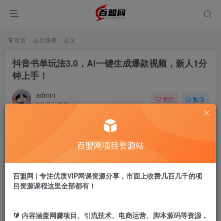
首页
会员免费
正文
抖音书单玩法3.0，AI一键生成爆款视频，新人1分
钟上手！
admin
关注
私信
9个月前更新
819
17
付费阅读
百盟网项目资源站
抖音书单玩法3.0，AI一键生成爆款视频，新人1分钟上手！
此内容为付费阅读，请付费后查看
9.9
百盟网 | 专注优质VIP网课资源分享，市面上收费几百几千的项
盟币
目资源课程这里全部都有！
免费
免费
黄金会员
超级会员
🔰 内容涵盖网赚项目、引流技术、电商运营、脚本源码等资源，
立即购买