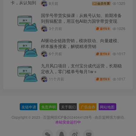
(260730)
8天前
1325
会员专属
国学号带货实操课：从账号认知、前期准备
到剪辑配音，用豆包AI助力国学带货变现
1026
3个月前
9.9
盟币
AI驱动全链路营销，模块联动、向量建模、
样本服务搜索，解锁精准营销
1017
6个月前
9.9
盟币
九月风口项目，支付宝分成代运营，长期稳
定收入，零门槛单号每月1w＋
1017
11个月前
9.9
盟币
友链申请
-
免责声明
-
关于我们
-
广告合作
-
网站地图
Copyright © 2023 ·
百盟网琼ICP备2024044128号
· 由
百盟网
强力驱动.
本站安全运行中