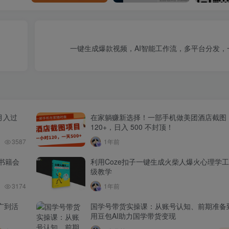
一键生成爆款视频，AI智能工作流，多平台分发，一
月入过
在家躺赚新选择！一部手机做美团酒店截图
120+，日入 500 不封顶！
3587
1年前
书籍会
利用Coze扣子一键生成火柴人爆火心理学
级教学
3174
1年前
广到活
国学号带货实操课：从账号认知、前期准备
用豆包AI助力国学带货变现