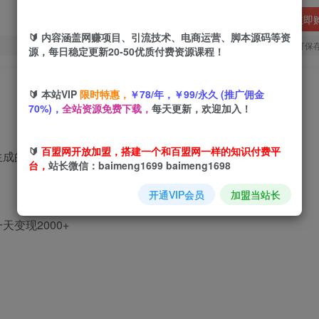
立即
🔰 内容涵盖网赚项目、引流技术、电商运营、脚本源码等资
您当前未登录！建议登陆后购买，可保
源，每日稳定更新20-50优质付费资源课程！
🔰 本站VIP
限时特惠，
￥78/年，￥99/永久 (推广佣金
70%)，
全站资源免费下载，
每天更新，欢迎加入！
🔰
百盟网开放加盟，搭建一个和百盟网一样的知识付费平
生成的效果还是不行。
台，
站长微信：baimeng1699 baimeng1698
开通VIP会员
加盟当站长
变现2000+