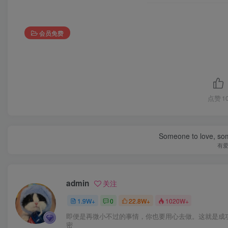
会员免费
点赞
1
Someone to love, som
有
admin
关注
1.9W+
0
22.8W+
1020W+
即便是再微小不过的事情，你也要用心去做。这就是成
密