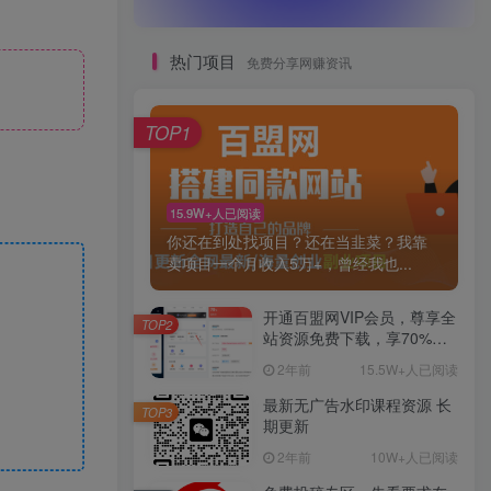
热门项目
免费分享网赚资讯
TOP1
15.9W+人已阅读
你还在到处找项目？还在当韭菜？我靠
卖项目一个月收入5万+，曾经我也...
开通百盟网VIP会员，尊享全
TOP2
站资源免费下载，享70%的
推广提成！！【限时五折优
2年前
15.5W+人已阅读
惠】
最新无广告水印课程资源 长
TOP3
期更新
2年前
10W+人已阅读