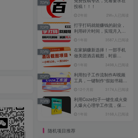
免费投稿专区，先看要求在
TOP4
投稿！！！
2年前
2W+人已阅读
打字打码就能赚钱的副业，
TOP5
利用碎片时间，实现月入过
万，简单的赚钱小副业
1年前
3587人已阅读
在家躺赚新选择！一部手机
TOP6
做美团酒店截图，时薪
120+，日入 500 不封顶！
1年前
3498人已阅读
利用扣子工作流制作AI视频
TOP7
工具，一键制作“假如书籍会
说话”爆款视频保姆级教程
12个月前
3174人已阅读
利用Coze扣子一键生成火柴
TOP8
人爆火心理学工作流，保姆
级教学
1年前
3168人已阅读
随机项目推荐
最新无广告水印课程资源 长期更新
免费投稿专区，先看要求在投稿！！！
打字打码就能赚钱的副业，利用碎片时间，实现月入过万，简单的赚钱小副业