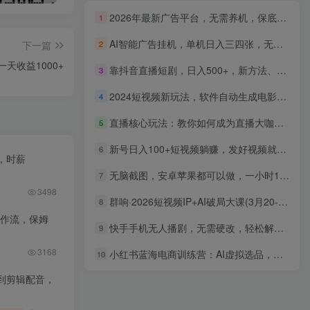
2026年最新广告平台，无需养机，保底收益，无限广告，多机操作一天200+【揭秘】
1
AI智能广告挂机，单机日入三四张，无需人工值守，可矩阵放大操作
下一篇
2
天收益1000+
靠抖音直播短剧，日入500+，新方法、不提示版权违规
3
2024短视频新玩法，软件自动生成电影解说， 纯原创视频，无脑操作，一…
4
直播核心玩法：教你如何成为直播大咖，各种核心玩法（20节课）
5
新号日入100+短视频躺赚，发好视频就可以了，矩阵多号多发作品效果更好
6
，时薪
无脑截图，安卓苹果都可以做，一小时120，一天轻松500+
7
3498
群响·2026短视频IP+AI破局大课(3月20-22日杭州线下课)
8
工作流，保姆
快手手机无人播剧，无需硬改，轻松解决版权问题，小白轻松日入5000+
9
3168
小红书蓝海电商训练营：AI虚拟选品，批量笔记，打造睡后收入系统
10
到剪辑配音，