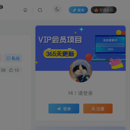
盟
发布
开通会员
私信
138
10
Hi！请登录
登录
注册