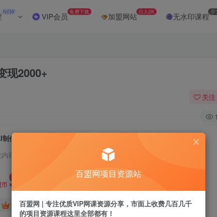
NEW
免费下载
日入2K
加
程
VIP会员
加盟网站
无水印课程
现2000+
关注
AI制作微缩景观，小人国视频制作，一天变现2000+
此内容为付费阅读，请付费后查看
9.9
百盟网项目资源站
盟币
百盟网 | 专注优质VIP网课资源分享，市面上收费几百几千
免费
免费
黄金会员
超级会员
的项目资源课程这里全部都有！