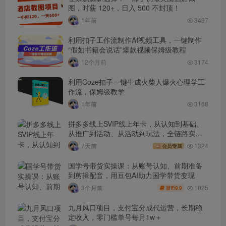
图，时薪 120+，日入 500 不封顶！
1年前
3497
利用扣子工作流制作AI视频工具，一键制作
“假如书籍会说话”爆款视频保姆级教程
12个月前
3174
利用Coze扣子一键生成火柴人爆火心理学工
作流，保姆级教学
1年前
3168
拼多多线上SVIP线上年卡，从认知到基础、
从推广到活动、从活动到玩法，全链路实战
(260730)
7天前
1324
会员专属
国学号带货实操课：从账号认知、前期准备
到剪辑配音，用豆包AI助力国学带货变现
1025
3个月前
9.9
盟币
九月风口项目，支付宝分成代运营，长期稳
定收入，零门槛单号每月1w＋