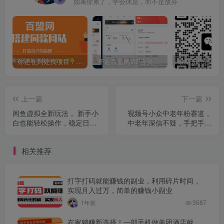
如果你累了，学会休息，而不是放弃
你还在到处找项目？还在当韭菜？我靠卖项目一个月收入5万+，曾经我也是个失败者。
开通百盟网VIP会员，尊享全站资源免费下载，享70%的推广提成！！【限时五折优惠】
上一篇
下一篇
闲鱼虚拟全新玩法， 新手小
视频号小众中老年粉赛道，
白也能轻松操作，稳定日入
中老年深信不疑，手把手教
100+
学，新号稳定突破1000+
相关推荐
打字打码就能赚钱的副业，利用碎片时间，
实现月入过万，简单的赚钱小副业
1年前
3587
在家躺赚新选择！一部手机做美团酒店截