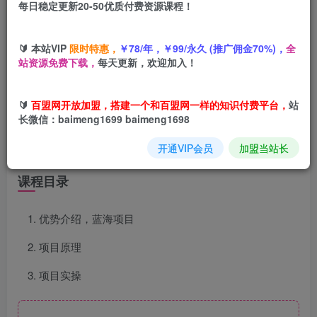
每日稳定更新20-50优质付费资源课程！
您当前未登录！建议登陆后购买，可保存购买订单
🔰 本站VIP
限时特惠，
￥78/年，￥99/永久 (推广佣金70%)，
全
站资源免费下载，
每天更新，欢迎加入！
项目介绍
🔰
百盟网开放加盟，搭建一个和百盟网一样的知识付费平台，
站
长微信：baimeng1699 baimeng1698
楠—小众暴利赛道（球鞋定制，二创项目）实体+私域2025
开通VIP会员
加盟当站长
王炸组合
课程目录
优势介绍，蓝海项目
项目原理
项目实操