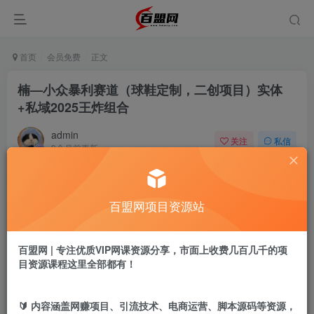
首页
会员免费
正文
楠—小众暴利赛道（球鞋定制，二创项目）实体
+私域2025王炸组合
admin
关注
私信
9个月前更新
843
4
付费阅读
百盟网项目资源站
楠—小众暴利赛道（球鞋定制，二创项目）实体+私域2025王炸组合
此内容为付费阅读，请付费后查看
9.9
百盟网 | 专注优质VIP网课资源分享，市面上收费几百几千的项
盟币
目资源课程这里全部都有！
免费
免费
黄金会员
超级会员
🔰 内容涵盖网赚项目、引流技术、电商运营、脚本源码等资源，
立即购买