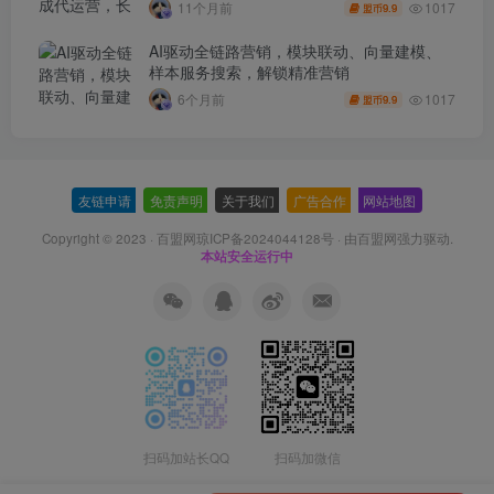
1017
11个月前
9.9
盟币
AI驱动全链路营销，模块联动、向量建模、
样本服务搜索，解锁精准营销
1017
6个月前
9.9
盟币
友链申请
-
免责声明
-
关于我们
-
广告合作
-
网站地图
Copyright © 2023 ·
百盟网琼ICP备2024044128号
· 由
百盟网
强力驱动.
本站安全运行中
扫码加站长QQ
扫码加微信