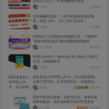
实现月入过万，简单的赚钱小副业
1年前
3587
在家躺赚新选择！一部手机做美团酒店截
图，时薪 120+，日入 500 不封顶！
1年前
3498
利用扣子工作流制作AI视频工具，一键制作
“假如书籍会说话”爆款视频保姆级教程
12个月前
3174
利用Coze扣子一键生成火柴人爆火心理学工
作流，保姆级教学
1年前
3168
拼多多线上SVIP线上年卡，从认知到基础、
从推广到活动、从活动到玩法，全链路实战
(260730)
9天前
1325
会员专属
国学号带货实操课：从账号认知、前期准备
到剪辑配音，用豆包AI助力国学带货变现
1027
3个月前
9.9
盟币