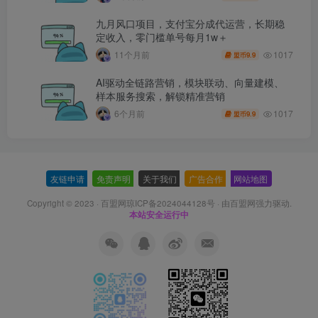
九月风口项目，支付宝分成代运营，长期稳
定收入，零门槛单号每月1w＋
1017
11个月前
9.9
盟币
AI驱动全链路营销，模块联动、向量建模、
样本服务搜索，解锁精准营销
1017
6个月前
9.9
盟币
友链申请
-
免责声明
-
关于我们
-
广告合作
-
网站地图
Copyright © 2023 ·
百盟网琼ICP备2024044128号
· 由
百盟网
强力驱动.
本站安全运行中