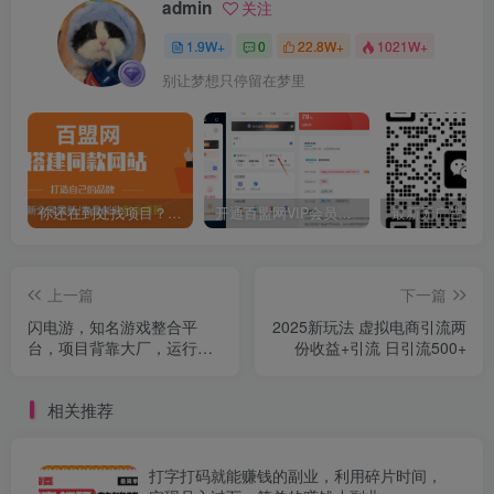
admin
关注
1.9W+
0
22.8W+
1021W+
别让梦想只停留在梦里
你还在到处找项目？还在当韭菜？我靠卖项目一个月收入5万+，曾经我也是个失败者。
开通百盟网VIP会员，尊享全站资源免费下载，享70%的推广提成！！【限时五折优惠】
上一篇
下一篇
闪电游，知名游戏整合平
2025新玩法 虚拟电商引流两
台，项目背靠大厂，运行稳
份收益+引流 日引流500+
定，项目操作简单，无需专
业知识。支持多窗口同时运
相关推荐
行，高效利用电脑资源进行
灵活多开，突破收益单日点
击测试400+
打字打码就能赚钱的副业，利用碎片时间，