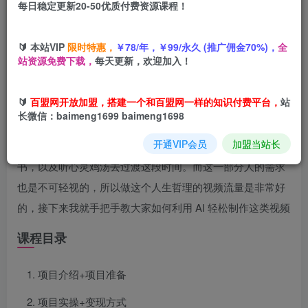
每日稳定更新20-50优质付费资源课程！
您当前未登录！建议登陆后购买，可保存购买订单
🔰 本站VIP
限时特惠，
￥78/年，￥99/永久 (推广佣金70%)，
全
站资源免费下载，
每天更新，欢迎加入！
项目介绍
🔰
百盟网开放加盟，搭建一个和百盟网一样的知识付费平台，
站
长微信：baimeng1699 baimeng1698
许多人肯定都经历过些许迷茫，困境，挫折。这些有些人是
开通VIP会员
加盟当站长
通过运动，吃美食又或者泡吧，也有一部分的人是通过看
书，以及听心灵鸡汤去过渡这段时间。而这一部分人的需求
也是不可轻视的，所以做这个人生哲理的视频流量是非常好
的，接下来我就手把手教大家如何利用 AI 轻松制作这类视频
课程目录
项目介绍+项目准备
项目实操+变现方式