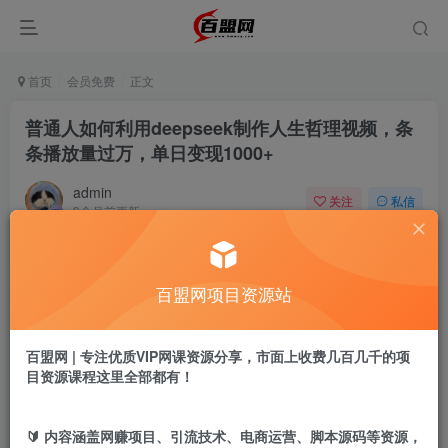
首页
会员免费
正文
普通人如何利用deepseek制作人生哲理视频，条
条播放量过万，单日变现1000+
admin
关注
私信
9个月前更新
94
7
付费阅读
百盟网项目资源站
普通人如何利用deepseek制作人生哲理视频，条条播放量过万，单日变现1000+
此内容为付费阅读，请付费后查看
9.9
百盟网 | 专注优质VIP网课资源分享，市面上收费几百几千的项
盟币
目资源课程这里全部都有！
免费
免费
黄金会员
超级会员
🔰 内容涵盖网赚项目、引流技术、电商运营、脚本源码等资源，
立即购买