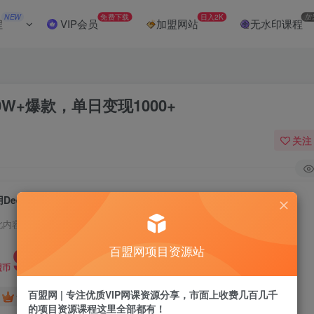
NEW
免费下载
日入2K
加
程
VIP会员
加盟网站
无水印课程
0W+爆款，单日变现1000+
关注
用DeepSeek+即梦，做疗愈视频，条条10W+爆款，单日变现1000+
此内容为付费阅读，请付费后查看
9.9
百盟网项目资源站
盟币
百盟网 | 专注优质VIP网课资源分享，市面上收费几百几千
免费
免费
黄金会员
超级会员
的项目资源课程这里全部都有！