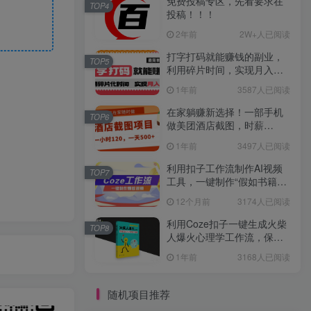
免费投稿专区，先看要求在
TOP4
投稿！！！
2年前
2W+人已阅读
打字打码就能赚钱的副业，
TOP5
利用碎片时间，实现月入过
万，简单的赚钱小副业
1年前
3587人已阅读
在家躺赚新选择！一部手机
TOP6
做美团酒店截图，时薪
120+，日入 500 不封顶！
1年前
3497人已阅读
利用扣子工作流制作AI视频
TOP7
工具，一键制作“假如书籍会
说话”爆款视频保姆级教程
12个月前
3174人已阅读
利用Coze扣子一键生成火柴
TOP8
人爆火心理学工作流，保姆
级教学
1年前
3168人已阅读
随机项目推荐