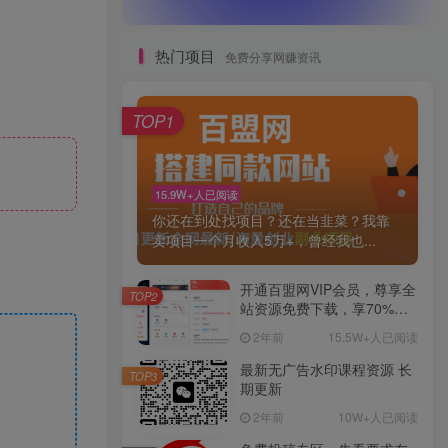
热门项目
免费分享网赚资讯
TOP1
15.9W+人已阅读
你还在到处找项目？还在当韭菜？我靠
卖项目一个月收入5万+，曾经我也...
开通百盟网VIP会员，尊享全
TOP2
站资源免费下载，享70%的
推广提成！！【限时五折优
2年前
15.5W+人已阅读
惠】
最新无广告水印课程资源 长
TOP3
期更新
2年前
10W+人已阅读