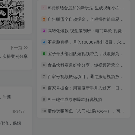
Ai视频结合度加的新玩法,生成视频小白轻松日入300+
1
广告联盟全自动掘金，全程操作简单易上手，无需人工值守，轻松看广告賺米，日入3张【揭秘】
2
最新无广告水印课程资源 长期更新
免费投稿专区，先看要求在投稿！！！
打字打码就能赚钱的副业，利用碎片时间，实现月入过万，简单的赚钱小副业
高转化爆款·视觉策划班：电商爆款·视觉公式，视觉转化·提升必学课
3
不露脸直播，月入10000+暴利项目，永久可做，宝宝起名（详细教程+软件）
4
下一篇
宝子哥头部团队短视频带货，以混剪为主，不需要真人出镜，不需要拍摄【更新26年3月】
5
，实操案例分享
食品饮料赛道好物分享，短视频运营全教程
6
百家号视频搬运项目，通过搬运视频放大收益，可批量起号
7
百家号掘金：用百度新手月入过万，日入300，无需引流，全新手机搬砖项目
8
，时薪
AI一键生成原创爆款解说视频
9
带你玩赚闲鱼（入门+进阶+大神），闲鱼最新玩法，1小时发百单，简单粗暴
10
3497
工作流，保姆