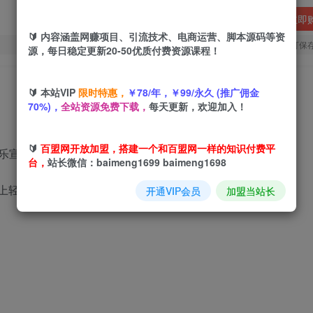
立即
🔰 内容涵盖网赚项目、引流技术、电商运营、脚本源码等资
您当前未登录！建议登陆后购买，可保
源，每日稳定更新20-50优质付费资源课程！
🔰 本站VIP
限时特惠，
￥78/年，￥99/永久 (推广佣金
70%)，
全站资源免费下载，
每天更新，欢迎加入！
🔰
百盟网开放加盟，搭建一个和百盟网一样的知识付费平
乐宣发，带货，流量主都是不错的变现方式
台，
站长微信：baimeng1699 baimeng1698
配上轻松疗愈的音乐，很容易就起号
开通VIP会员
加盟当站长