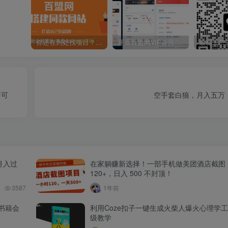
你还在到处找项目？还在当韭菜？我靠卖项目一个月收入5万+，曾经我也是个失败者。
开通百盟网VIP会员，尊享全站资源免费下载，享70%的推广提成！！【限时五折优惠】
即可
空手套白狼，月入五万
月入过
在家躺赚新选择！一部手机做美团酒店截图
120+，日入 500 不封顶！
3587
1年前
书籍会
利用Coze扣子一键生成火柴人爆火心理学
级教学