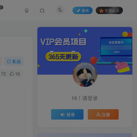
盟
发布
开通会员
私信
72
16
Hi！请登录
登录
注册