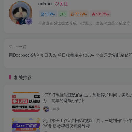
admin
关注
1.9W+
0
22.7W+
1017W+
平富足的盛世徒然养成一批懦夫，困苦永远是坚强之母
上一篇
用Deepseek结合今日头条 单日收益稳定1000+ 小白只需复制粘贴
相关推荐
打字打码就能赚钱的副业，利用碎片时间，实现
万，简单的赚钱小副业
1年前
利用扣子工作流制作AI视频工具，一键制作“假如
说话”爆款视频保姆级教程