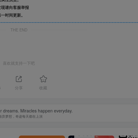
发现请向客服举报
第一时间更新。
THE END
喜欢就支持一下吧
6
分享
收藏
ur dreams. Miracles happen everyday.
放弃梦想，奇迹每天都在上演