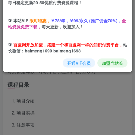
每日稳定更新20-50优质付费资源课程！
立即购买
您当前未登录！建议登陆后购买，可保存购买订单
🔰 本站VIP
限时特惠，
￥78/年，￥99/永久 (推广佣金70%)，
全
站资源免费下载，
每天更新，欢迎加入！
🔰
百盟网开放加盟，搭建一个和百盟网一样的知识付费平台，
站
项目介绍
长微信：baimeng1699 baimeng1698
Ai自动生成网文爆款小说，一件生成小说大纲、故事情节，
开通VIP会员
加盟当站长
每篇都是爆款，小说平台佣金加广告月入2万
课程目录
项目介绍
项目实操
注意事项