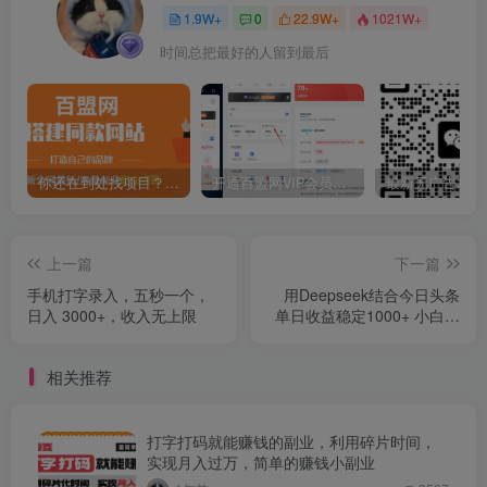
1.9W+
0
22.9W+
1021W+
时间总把最好的人留到最后
你还在到处找项目？还在当韭菜？我靠卖项目一个月收入5万+，曾经我也是个失败者。
开通百盟网VIP会员，尊享全站资源免费下载，享70%的推广提成！！【限时五折优惠】
上一篇
下一篇
手机打字录入，五秒一个，
用Deepseek结合今日头条
日入 3000+，收入无上限
单日收益稳定1000+ 小白只
需复制粘贴即可
相关推荐
打字打码就能赚钱的副业，利用碎片时间，
实现月入过万，简单的赚钱小副业