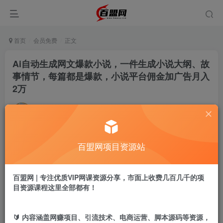
首页
会员免费
正文
Ai自动生成网文爆款小说，一件生成小说大纲、故
事情节，每篇都是爆款，小说平台佣金加广告月入
2万
admin
关注
私信
9个月前更新
908
10
百盟网项目资源站
付费阅读
Ai自动生成网文爆款小说，一件生成小说大纲、故事情节，每篇都是爆款，小说平台佣金加广告月入2万
此内容为付费阅读，请付费后查看
百盟网 | 专注优质VIP网课资源分享，市面上收费几百几千的项
9.9
目资源课程这里全部都有！
盟币
免费
免费
黄金会员
超级会员
🔰 内容涵盖网赚项目、引流技术、电商运营、脚本源码等资源，