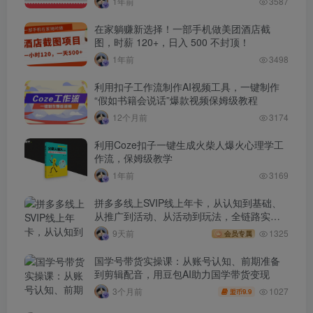
1年前
3587
在家躺赚新选择！一部手机做美团酒店截
图，时薪 120+，日入 500 不封顶！
1年前
3498
利用扣子工作流制作AI视频工具，一键制作
“假如书籍会说话”爆款视频保姆级教程
12个月前
3174
利用Coze扣子一键生成火柴人爆火心理学工
作流，保姆级教学
1年前
3169
拼多多线上SVIP线上年卡，从认知到基础、
从推广到活动、从活动到玩法，全链路实战
(260730)
9天前
1325
会员专属
国学号带货实操课：从账号认知、前期准备
到剪辑配音，用豆包AI助力国学带货变现
1027
3个月前
9.9
盟币