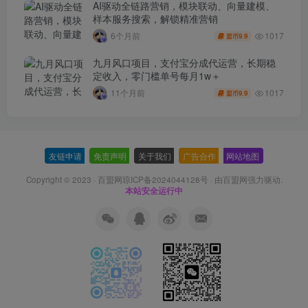
AI驱动全链路营销，模块联动、向量建模、
样本服务搜索，解锁精准营销
1017
6个月前
9.9
盟币
九月风口项目，支付宝分成代运营，长期稳
定收入，零门槛单号每月1w＋
1017
11个月前
9.9
盟币
友链申请
-
免责声明
-
关于我们
-
广告合作
-
网站地图
Copyright © 2023 ·
百盟网琼ICP备2024044128号
· 由
百盟网
强力驱动.
本站安全运行中