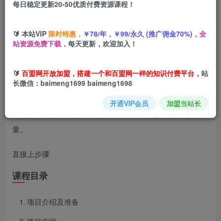
每日稳定更新20-50优质付费资源课程！
您当前未登录！建议登陆后购买，可保存购买订单
🔰 本站VIP
限时特惠，
￥78/年，￥99/永久 (推广佣金70%)，
全
站资源免费下载，
每天更新，欢迎加入！
项目介绍
🔰
百盟网开放加盟，搭建一个和百盟网一样的知识付费平台，
站
长微信：baimeng1699 baimeng1698
这类视频涨粉速度非常快，变现收益速度也是杠杠的
开通VIP会员
加盟当站长
今天教大家利用Ai制作3D动画片MV，用来提升视频的播放
量。
直接上步骤
课程目录
项目介绍及准备