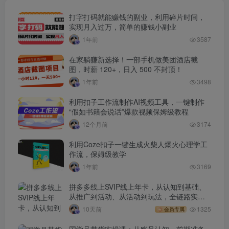
打字打码就能赚钱的副业，利用碎片时间，
实现月入过万，简单的赚钱小副业
1年前
3587
在家躺赚新选择！一部手机做美团酒店截
图，时薪 120+，日入 500 不封顶！
1年前
3498
利用扣子工作流制作AI视频工具，一键制作
“假如书籍会说话”爆款视频保姆级教程
12个月前
3174
利用Coze扣子一键生成火柴人爆火心理学工
作流，保姆级教学
1年前
3169
拼多多线上SVIP线上年卡，从认知到基础、
从推广到活动、从活动到玩法，全链路实战
(260730)
10天前
1325
会员专属
国学号带货实操课：从账号认知、前期准备