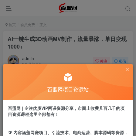
首页
会员免费
正文
AI一键生成3D动画MV制作，流量暴涨，单日变现
1000+
admin
关注
私信
9个月前更新
842
8
付费阅读
百盟网项目资源站
AI一键生成3D动画MV制作，流量暴涨，单日变现1000+
此内容为付费阅读，请付费后查看
9.9
百盟网 | 专注优质VIP网课资源分享，市面上收费几百几千的项
盟币
目资源课程这里全部都有！
免费
免费
黄金会员
超级会员
🔰 内容涵盖网赚项目、引流技术、电商运营、脚本源码等资源，
立即购买