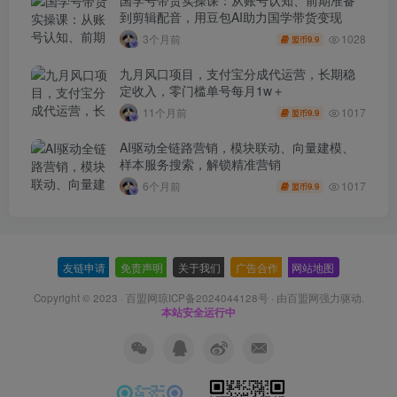
到剪辑配音，用豆包AI助力国学带货变现
1028
3个月前
9.9
盟币
九月风口项目，支付宝分成代运营，长期稳
定收入，零门槛单号每月1w＋
1017
11个月前
9.9
盟币
AI驱动全链路营销，模块联动、向量建模、
样本服务搜索，解锁精准营销
1017
6个月前
9.9
盟币
友链申请
-
免责声明
-
关于我们
-
广告合作
-
网站地图
Copyright © 2023 ·
百盟网琼ICP备2024044128号
· 由
百盟网
强力驱动.
本站安全运行中