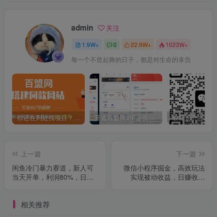
admin
关注
1.9W+
0
22.9W+
1023W+
每一个不曾起舞的日子，都是对生命的辜负
你还在到处找项目？还在当韭菜？我靠卖项目一个月收入5万+，曾经我也是个失败者。
开通百盟网VIP会员，尊享全站资源免费下载，享70%的推广提成！！【限时五折优惠】
上一篇
下一篇
闲鱼冷门暴力赛道，新人可
微信小程序掘金，高效玩法
当天开单，利润80%，日入
实现被动收益，日赚收益
1000+
500+
相关推荐