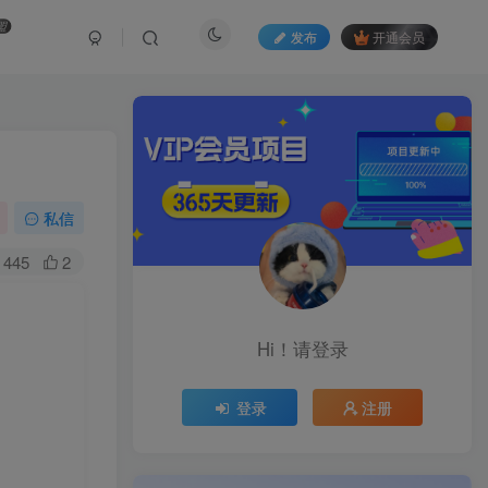
盟
发布
开通会员
私信
445
2
Hi！请登录
登录
注册