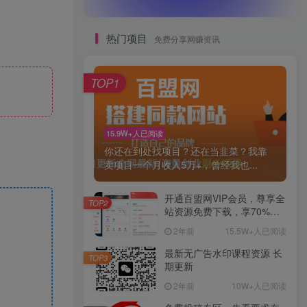
热门项目
免费分享网赚资讯
TOP1
15.9W+人已阅读
你还在到处找项目？还在当韭菜？我靠
卖项目一个月收入5万+，曾经我也...
开通百盟网VIP会员，尊享全
TOP2
站资源免费下载，享70%的
推广提成！！【限时五折优
2年前
15.5W+人已阅读
惠】
最新无广告水印课程资源 长
TOP3
期更新
2年前
10W+人已阅读