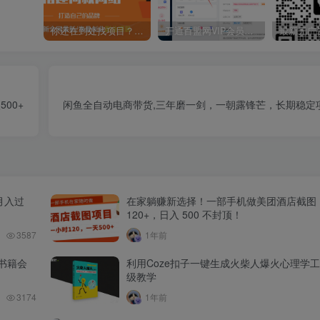
你还在到处找项目？还在当韭菜？我靠卖项目一个月收入5万+，曾经我也是个失败者。
开通百盟网VIP会员，尊享全站资源免费下载，享70%的推广提成！！【限时五折优惠】
00+
闲鱼全自动电商带货,三年磨一剑，一朝露锋芒，长期稳定
月入过
在家躺赚新选择！一部手机做美团酒店截图
120+，日入 500 不封顶！
3587
1年前
书籍会
利用Coze扣子一键生成火柴人爆火心理学
级教学
3174
1年前