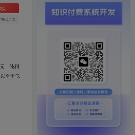
购买
存购买订单
6元，纯利
买以至于低