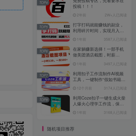
免费投稿专区，先看要求在
TOP4
投稿！！！
2年前
2W+人已阅读
打字打码就能赚钱的副业，
TOP5
利用碎片时间，实现月入过
万，简单的赚钱小副业
1年前
3587人已阅读
在家躺赚新选择！一部手机
TOP6
做美团酒店截图，时薪
120+，日入 500 不封顶！
1年前
3497人已阅读
利用扣子工作流制作AI视频
TOP7
工具，一键制作“假如书籍会
说话”爆款视频保姆级教程
12个月前
3174人已阅读
利用Coze扣子一键生成火柴
TOP8
人爆火心理学工作流，保姆
级教学
1年前
3168人已阅读
随机项目推荐