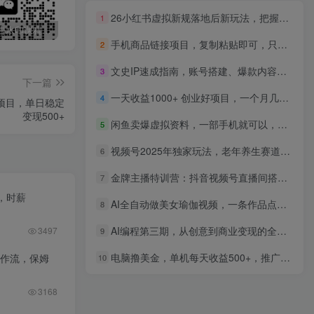
26小红书虚拟新规落地后新玩法，把握新风向轻松日入600＋
1
最新无广告水印课程资源 长期更新
免费投稿专区，先看要求在投稿！！！
打字打码就能赚钱的副业，利用碎片时间，实现月入过万，简单的赚钱小副业
手机商品链接项目，复制粘贴即可，只要有手机，任务不限，日赚300+
2
文史IP速成指南，账号搭建、爆款内容制作及变现策略，15天涨粉1万+
3
下一篇
一天收益1000+ 创业好项目，一个月几个W，好上手，勤奋点收益会更高
4
项目，单日稳定
变现500+
闲鱼卖爆虚拟资料，一部手机就可以，小白看完这个方法，也能日入1000+
5
视频号2025年独家玩法，老年养生赛道，无脑搬运爆款视频，日入2000+
6
金牌主播特训营：抖音视频号直播间搭建选品，高转化话术直播复盘实操教学
7
，时薪
AI全自动做美女瑜伽视频，一条作品点赞10w+，3分钟一个视频，条条上热门，单月收益3万+
8
AI编程第三期，从创意到商业变现的全链路实战课，真正把创意变成可盈利的商业项目(更新05月15日)
3497
9
电脑撸美金，单机每天收益500+，推广轻松日入1000+
工作流，保姆
10
3168