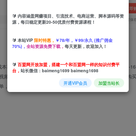
立即
🔰 内容涵盖网赚项目、引流技术、电商运营、脚本源码等资
您当前未登录！建议登陆后购买，可保
源，每日稳定更新20-50优质付费资源课程！
🔰 本站VIP
限时特惠，
￥78/年，￥99/永久 (推广佣金
70%)，
全站资源免费下载，
每天更新，欢迎加入！
🔰
百盟网开放加盟，搭建一个和百盟网一样的知识付费平
本获取影视会员，然后在闲鱼等购物平台上售卖，一单卖10-1
台，
站长微信：baimeng1699 baimeng1698
视频 APP，开多个会员费用高，所以很多人会选择各大平台购
开通VIP会员
加盟当站长
单，每天在手机上发布商品，客户下单后帮忙开通即可收款。​