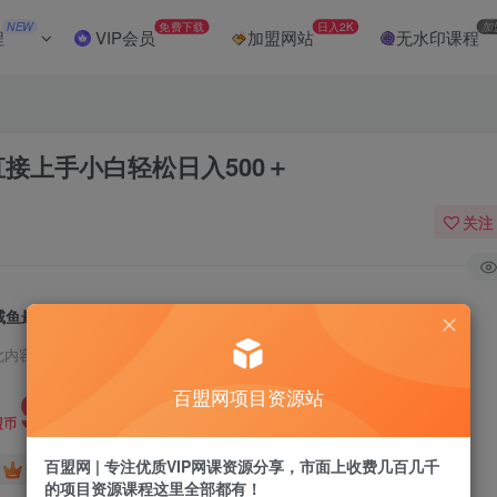
NEW
免费下载
日入2K
加
程
VIP会员
加盟网站
无水印课程
接上手小白轻松日入500＋
关注
咸鱼最新0成本玩法，全网最细教程看完直接上手小白轻松日入500＋
此内容为付费阅读，请付费后查看
9.9
百盟网项目资源站
盟币
百盟网 | 专注优质VIP网课资源分享，市面上收费几百几千
免费
免费
黄金会员
超级会员
的项目资源课程这里全部都有！