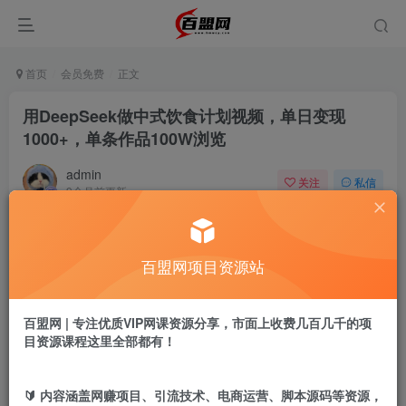
首页
会员免费
正文
用DeepSeek做中式饮食计划视频，单日变现
1000+，单条作品100W浏览
admin
关注
私信
9个月前更新
708
13
付费阅读
百盟网项目资源站
用DeepSeek做中式饮食计划视频，单日变现1000+，单条作品100W浏览
此内容为付费阅读，请付费后查看
9.9
百盟网 | 专注优质VIP网课资源分享，市面上收费几百几千的项
盟币
目资源课程这里全部都有！
免费
免费
黄金会员
超级会员
🔰 内容涵盖网赚项目、引流技术、电商运营、脚本源码等资源，
立即购买