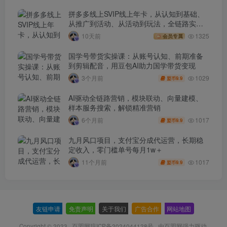
拼多多线上SVIP线上年卡，从认知到基础、
从推广到活动、从活动到玩法，全链路实战
(260730)
10天前
1325
会员专属
国学号带货实操课：从账号认知、前期准备
到剪辑配音，用豆包AI助力国学带货变现
1029
3个月前
9.9
盟币
AI驱动全链路营销，模块联动、向量建模、
样本服务搜索，解锁精准营销
1017
6个月前
9.9
盟币
九月风口项目，支付宝分成代运营，长期稳
定收入，零门槛单号每月1w＋
1017
11个月前
9.9
盟币
友链申请
-
免责声明
-
关于我们
-
广告合作
-
网站地图
Copyright © 2023 ·
百盟网琼ICP备2024044128号
· 由
百盟网
强力驱动.