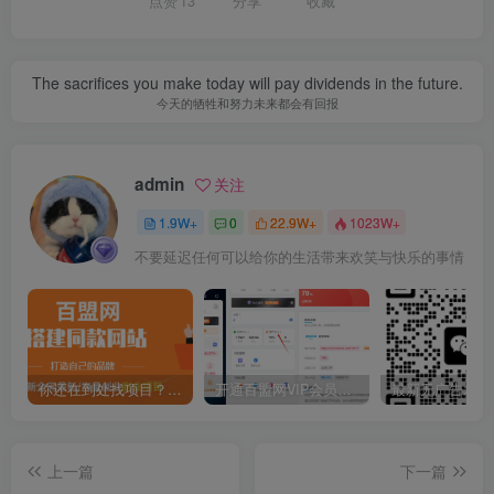
点赞
13
分享
收藏
The sacrifices you make today will pay dividends in the future.
今天的牺牲和努力未来都会有回报
admin
关注
1.9W+
0
22.9W+
1023W+
不要延迟任何可以给你的生活带来欢笑与快乐的事情
你还在到处找项目？还在当韭菜？我靠卖项目一个月收入5万+，曾经我也是个失败者。
开通百盟网VIP会员，尊享全站资源免费下载，享70%的推广提成！！【限时五折优惠】
上一篇
下一篇