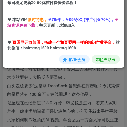
每日稳定更新20-50优质付费资源课程！
您当前未登录！建议登陆后购买，可保存购买订单
🔰 本站VIP
限时特惠，
￥78/年，￥99/永久 (推广佣金70%)，
全
站资源免费下载，
每天更新，欢迎加入！
项目介绍
🔰
百盟网开放加盟，搭建一个和百盟网一样的知识付费平台，
站
长微信：baimeng1699 baimeng1698
我看了有位博主和 DeepSeek 的对话大概是这样的：“我今年
开通VIP会员
加盟当站长
39 岁了，想在未来的 10 年
保持年轻，请给她制定一套以中餐为主的健康饮食计划，要
求皮肤要好，大脑反应要灵敏，
白头发还要少”这是拿 DeepSeek 当锦鲤在许愿呢？令我震惊
的是居然有 100 多万人在线围观了这条作品，
截至现在已经超过了 3.9 万赞，转发也是过万。看来大家对
养生、健康类的问题还是比较关心的，今天我就来手把手教
大家如何制作这类的AI 视频。学会之后一方面大家可以注重