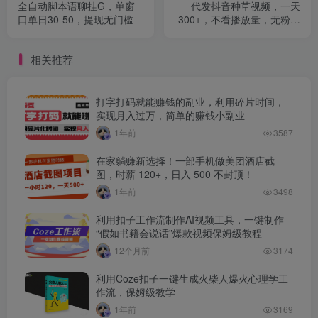
全自动脚本语聊挂G，单窗
代发抖音种草视频，一天
口单日30-50，提现无门槛
300+，不看播放量，无粉丝
要求
相关推荐
打字打码就能赚钱的副业，利用碎片时间，
实现月入过万，简单的赚钱小副业
1年前
3587
在家躺赚新选择！一部手机做美团酒店截
图，时薪 120+，日入 500 不封顶！
1年前
3498
利用扣子工作流制作AI视频工具，一键制作
“假如书籍会说话”爆款视频保姆级教程
12个月前
3174
利用Coze扣子一键生成火柴人爆火心理学工
作流，保姆级教学
1年前
3169