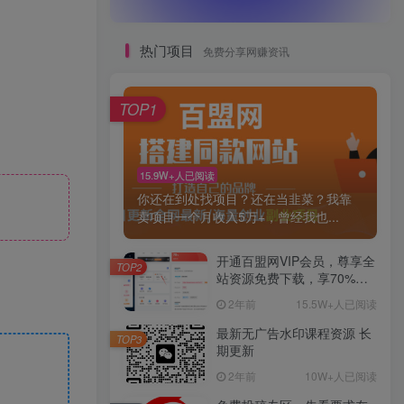
热门项目
免费分享网赚资讯
TOP1
15.9W+人已阅读
你还在到处找项目？还在当韭菜？我靠
卖项目一个月收入5万+，曾经我也...
开通百盟网VIP会员，尊享全
TOP2
站资源免费下载，享70%的
推广提成！！【限时五折优
2年前
15.5W+人已阅读
惠】
最新无广告水印课程资源 长
TOP3
期更新
2年前
10W+人已阅读