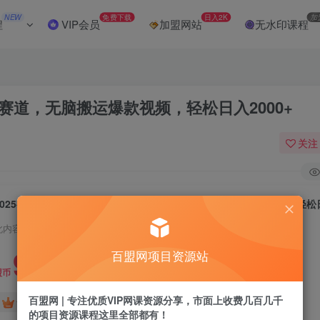
NEW
免费下载
日入2K
加
程
VIP会员
加盟网站
无水印课程
赛道，无脑搬运爆款视频，轻松日入2000+
关注
此内容为付费阅读，请付费后查看
9.9
百盟网项目资源站
盟币
百盟网 | 专注优质VIP网课资源分享，市面上收费几百几千
免费
免费
黄金会员
超级会员
的项目资源课程这里全部都有！