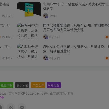
书籍会
利用Coze扣子一键生成火柴人爆火心理学
级教学
3174
1年前
广到活
国学号带货实操课：从账号认知、前期准备
用豆包AI助力国学带货变现
1325
3个月前
入，零门
AI驱动全链路营销，模块联动、向量建模、
索，解锁精准营销
1017
6个月前
免责声明
-
关于我们
-
广告合作
-
网站地图
 2023 ·
百盟网琼ICP备2024044128号
· 由
百盟网
强力驱动.
行中