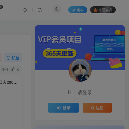
盟
发布
开通会员
私信
796
8
2025视频号惊爆玩法来袭！聚焦老年养生赛道，无脑搬运爆款视频，轻松日入2000+
Hi！请登录
登录
注册