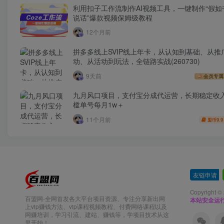
利用扣子工作流制作AI视频工具，一键制作“假如
说话”爆款视频保姆级教程
12个月前
拼多多线上SVIP线上年卡，从认知到基础、从推
动、从活动到玩法，全链路实战(260730)
9天前
会员专属
九月风口项目，支付宝分成代运营，长期稳定收
槛单号每月1w＋
11个月前
9.9
盟币
友链申请
-
Copyright ©
百盟网-全网首发各大平台项目资源、专注分享新出网
本站安全运
上vip赚钱方法、vip课程视频教程、付费网络课程以及
网赚培训，学习引流、建站、赚钱等，学项目技术从这
里开始！