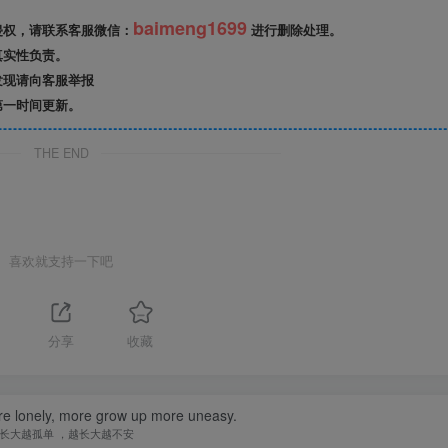
baimeng1699
侵权，请联系客服微信：
进行删除处理。
真实性负责。
发现请向客服举报
第一时间更新。
THE END
喜欢就支持一下吧
分享
收藏
e lonely, more grow up more uneasy.
长大越孤单 ，越长大越不安