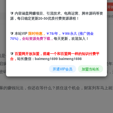
立即
🔰 内容涵盖网赚项目、引流技术、电商运营、脚本源码等资
您当前未登录！建议登陆后购买，可保
源，每日稳定更新20-50优质付费资源课程！
🔰 本站VIP
限时特惠，
￥78/年，￥99/永久 (推广佣金
70%)，
全站资源免费下载，
每天更新，欢迎加入！
🔰
百盟网开放加盟，搭建一个和百盟网一样的知识付费平
就是一座待挖掘的金山！
台，
站长微信：baimeng1699 baimeng1698
启疯狂吸金模式，
日入 2000+
只是起步！当下视频号里，中老年
开通VIP会员
加盟当站长
密码。这些爆款视频一旦发布，老年人不仅自己看得津津有味，
暴的赚钱玩法，你还在等什么？抓住这个机会，财富列车马上就