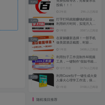
免费投稿专区，先看要求在
TOP4
投稿！！！
2年前
2W+人已阅读
打字打码就能赚钱的副业，
TOP5
利用碎片时间，实现月入过
万，简单的赚钱小副业
1年前
3587人已阅读
在家躺赚新选择！一部手机
TOP6
做美团酒店截图，时薪
120+，日入 500 不封顶！
1年前
3498人已阅读
利用扣子工作流制作AI视频
TOP7
工具，一键制作“假如书籍会
说话”爆款视频保姆级教程
12个月前
3174人已阅读
利用Coze扣子一键生成火柴
TOP8
人爆火心理学工作流，保姆
级教学
1年前
3168人已阅读
随机项目推荐