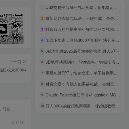
CS2交易平台AI云自动捡漏，多年稳定运行，无需手机，支持任何形式验证，日入300+【揭秘】
1
最新萌娃表情包玩法，一键生成，条条爆款，收益无限
2
抖音百万粉丝博主的小猫生活科普视频教学，流量大起号快，创作者伙伴计划|分成计划|商单|收徒等
3
某线下培训：月销3000万矩阵打法分享与实操（两天）音频+思维导图
最新无广告水印课程资源 长期更新
免费投稿专区，先看要求在投稿！！！
打字打码就能赚钱的副业，利用碎片时间，实现月入过万，简单的赚钱小副业
4
0成本电商2025新蓝海矩阵操作 月入5万+
5
下一篇
3D地理动画制作，软件准备、实操技巧，案例分享，附手机端动画制作教程
6
松收入3000+
用豆包做PPT，快速变现，单子接到手软，单日变现1000+！
7
付费文章：有钱人如果讲礼貌，会倒霉，会破产
8
Claude Fable5担任导演+Higgsfield MCP落地执行｜《总裁烤串》真人质感短剧全自动AI生成全流程教学
9
日入300+的虚拟电商项目，保姆级教程，全网最详细，操作简单，每天一个小时，实现被动收入
10
，时薪
3498