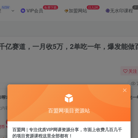
NEW
免费下载
日入2K
加
程
VIP会员
加盟网站
无水印课程
海千亿赛道，一月收5万，2单吃一年，爆发能做
关注
此内容为付费阅读，请付费后查看
百盟网项目资源站
9.9
盟币
百盟网 | 专注优质VIP网课资源分享，市面上收费几百几千
的项目资源课程这里全部都有！