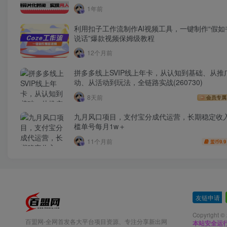
1年前
利用扣子工作流制作AI视频工具，一键制作“假如
说话”爆款视频保姆级教程
12个月前
拼多多线上SVIP线上年卡，从认知到基础、从推
动、从活动到玩法，全链路实战(260730)
8天前
会员专属
九月风口项目，支付宝分成代运营，长期稳定收
槛单号每月1w＋
11个月前
9.9
盟币
友链申请
-
Copyright ©
百盟网-全网首发各大平台项目资源、专注分享新出网
本站安全运