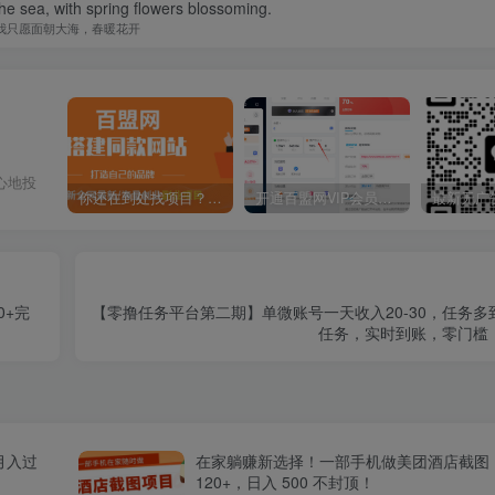
the sea, with spring flowers blossoming.
我只愿面朝大海，春暖花开
心地投
你还在到处找项目？还在当韭菜？我靠卖项目一个月收入5万+，曾经我也是个失败者。
开通百盟网VIP会员，尊享全站资源免费下载，享70%的推广提成！！【限时五折优惠】
0+完
【零撸任务平台第二期】单微账号一天收入20-30，任务
任务，实时到账，零门槛
月入过
在家躺赚新选择！一部手机做美团酒店截图
120+，日入 500 不封顶！