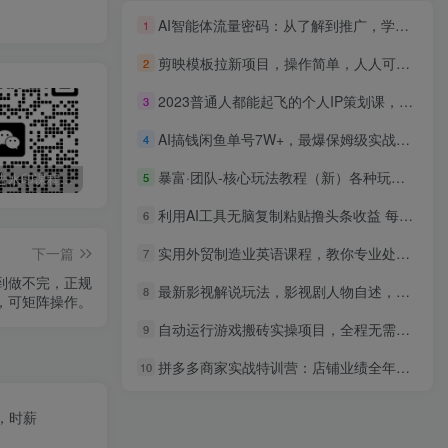
AI智能体流量密码：从了解到推广，学剪辑，答疑问，实体门店精准获客
1
剪映模板拉新项目，操作简单，人人可做，转化高，8米一单，一天收益1k+
2
2023普通人都能起飞的个人IP策划课，如何策划一个优质个人IP
3
AI搞钱闲鱼单号7W+，最爆保姆级实战，纯靠转介绍日出10单纯利1000+
4
暴富·团队-核心玩法教程（新）各种玩法混剪教程（69节课）
5
最新无广告水印课程资源 长期更新
免费投稿专区，先看要求在投稿！！！
打字打码就能赚钱的副业，利用碎片时间，实现月入过万，简单的赚钱小副业
利用AI工具无脑复制粘贴撸头条收益 每天2小时 稳定月入5000+互联网入门…
6
下一篇
实用外贸制造业英语课程，教你专业处理送样请求、应对生产意外、回复品质投诉、撰写开发信等
7
多到做不完，正规
最新影视解说玩法，影视剧人物自述，AI一键克隆生成，无需写文案 各个平台流量通吃，每天轻松两三张
8
，可矩阵操作。
自动运行游戏搬砖实操项目，全程无需看守操作，收益稳定，无需任何经验，长期可做【揭秘】
9
拼多多商家实战特训营：店铺业绩全年无淡季，年增长200%+单店年利润突破百万(26年更新
10
，时薪