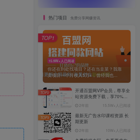
热门项目
免费分享网赚资讯
TOP1
15.9W+人已阅读
你还在到处找项目？还在当韭菜？我靠
卖项目一个月收入5万+，曾经我也...
开通百盟网VIP会员，尊享全
TOP2
站资源免费下载，享70%的
推广提成！！【限时五折优
2年前
15.5W+人已阅读
惠】
最新无广告水印课程资源 长
TOP3
期更新
2年前
10W+人已阅读