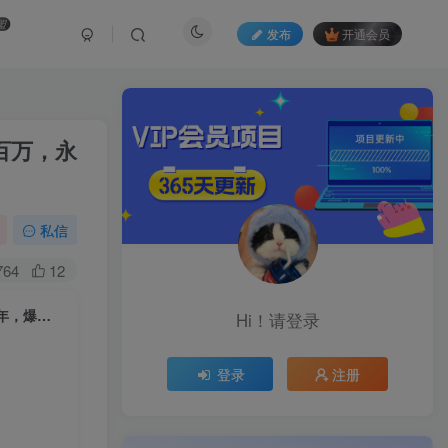
盟
发布
开通会员
百万，永
私信
764
12
AI帮老人写回忆录，可以稳做50年的蓝海千亿赛道，一月收5万，2单吃一年，爆发能做百万，永远的朝阳赛道
Hi！请登录
登录
注册