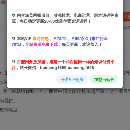
免费
免费
黄金会员
超级会员
🔰 内容涵盖网赚项目、引流技术、电商运营、脚本源码等资
立即
源，每日稳定更新20-50优质付费资源课程！
您当前未登录！建议登陆后购买，可保
🔰 本站VIP
限时特惠，
￥78/年，￥99/永久 (推广佣金
70%)，
全站资源免费下载，
每天更新，欢迎加入！
🔰
百盟网开放加盟，搭建一个和百盟网一样的知识付费平
台，
站长微信：baimeng1699 baimeng1698
 我们的机会已经来了。其实也是老龄化不断加深的一种表象。另
开通VIP会员
加盟当站长
国家翻天覆地的变化，有内容可写。
几万，做一单就够你吃一年。而且中国老龄化越来越严重，这个项目
有问题的。
吃饱喝足。