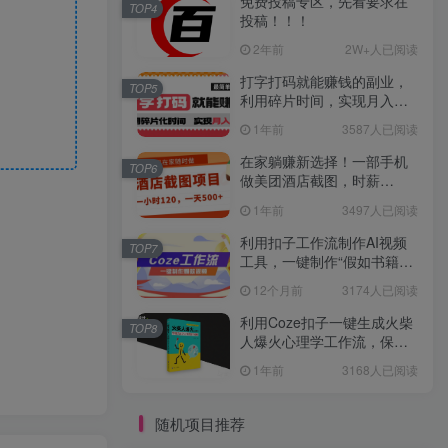
免费投稿专区，先看要求在
TOP4
投稿！！！
2年前
2W+人已阅读
打字打码就能赚钱的副业，
TOP5
利用碎片时间，实现月入过
万，简单的赚钱小副业
1年前
3587人已阅读
在家躺赚新选择！一部手机
TOP6
做美团酒店截图，时薪
120+，日入 500 不封顶！
1年前
3497人已阅读
利用扣子工作流制作AI视频
TOP7
工具，一键制作“假如书籍会
说话”爆款视频保姆级教程
12个月前
3174人已阅读
利用Coze扣子一键生成火柴
TOP8
人爆火心理学工作流，保姆
级教学
1年前
3168人已阅读
随机项目推荐