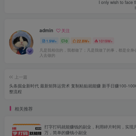
I only wish to face 
admin
关注
1.9W+
0
22.8W+
1019W+
凡是我相信的，我都做了；凡是我做了的事，都是全身
入去做的
上一篇
头条掘金新时代 最新矩阵运营术 复制粘贴就能赚 新手日赚100-100
整流程
相关推荐
打字打码就能赚钱的副业，利用碎片时间，实现
万，简单的赚钱小副业