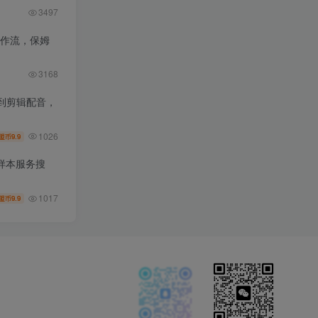
3497
工作流，保姆
3168
到剪辑配音，
1026
9.9
盟币
样本服务搜
1017
9.9
盟币