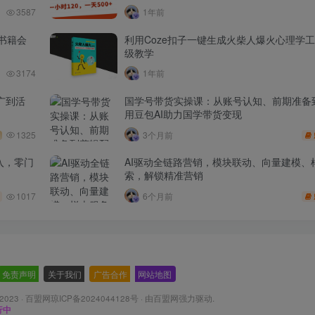
3587
1年前
书籍会
利用Coze扣子一键生成火柴人爆火心理学
级教学
3174
1年前
广到活
国学号带货实操课：从账号认知、前期准备
用豆包AI助力国学带货变现
1325
3个月前
入，零门
AI驱动全链路营销，模块联动、向量建模、
索，解锁精准营销
1017
6个月前
免责声明
-
关于我们
-
广告合作
-
网站地图
 2023 ·
百盟网琼ICP备2024044128号
· 由
百盟网
强力驱动.
行中