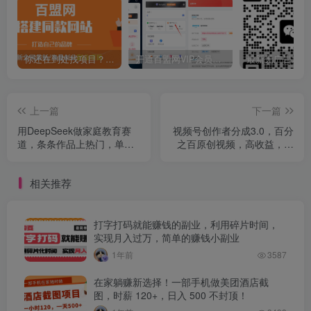
你还在到处找项目？还在当韭菜？我靠卖项目一个月收入5万+，曾经我也是个失败者。
开通百盟网VIP会员，尊享全站资源免费下载，享70%的推广提成！！【限时五折优惠】
上一篇
下一篇
用DeepSeek做家庭教育赛
视频号创作者分成3.0，百分
道，条条作品上热门，单日
之百原创视频，高收益，单
变现1000+
日收益800+
相关推荐
打字打码就能赚钱的副业，利用碎片时间，
实现月入过万，简单的赚钱小副业
1年前
3587
在家躺赚新选择！一部手机做美团酒店截
图，时薪 120+，日入 500 不封顶！