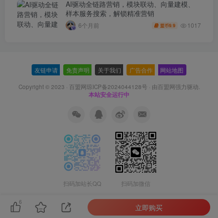
AI驱动全链路营销，模块联动、向量建模、
样本服务搜索，解锁精准营销
1017
6个月前
9.9
盟币
友链申请
-
免责声明
-
关于我们
-
广告合作
-
网站地图
Copyright © 2023 ·
百盟网琼ICP备2024044128号
· 由
百盟网
强力驱动.
本站安全运行中
扫码加站长QQ
扫码加微信
6
立即购买