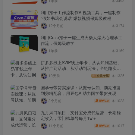
1年前
3498
利用扣子工作流制作AI视频工具，一键制作
“假如书籍会说话”爆款视频保姆级教程
12个月前
3174
利用Coze扣子一键生成火柴人爆火心理学工
作流，保姆级教学
1年前
3169
拼多多线上SVIP线上年卡，从认知到基础、
从推广到活动、从活动到玩法，全链路实战
(260730)
10天前
1325
会员专属
国学号带货实操课：从账号认知、前期准备
到剪辑配音，用豆包AI助力国学带货变现
1028
3个月前
9.9
盟币
九月风口项目，支付宝分成代运营，长期稳
定收入，零门槛单号每月1w＋
1017
11个月前
9.9
盟币