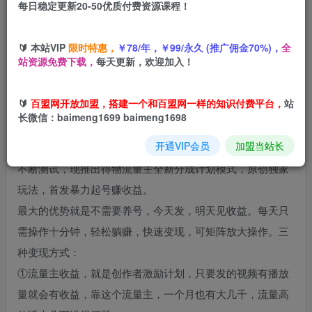
每日稳定更新20-50优质付费资源课程！
您当前未登录！建议登陆后购买，可保存购买订单
🔰 本站VIP
限时特惠，
￥78/年，￥99/永久 (推广佣金70%)，
全
站资源免费下载，
每天更新，欢迎加入！
项目介绍
🔰
百盟网开放加盟，搭建一个和百盟网一样的知识付费平台，
站
长微信：baimeng1699 baimeng1698
得物是一个潮流生活方式的平台，可能你只知道得物是一个
开通VIP会员
加盟当站长
购物平台，并不知道这个平台可以赚钱吧！经过团队半年的
不断测试，现推出得物流量主全新分成计划模式，原创独家
玩法，首发暴力起号赚收益。
最大的优势就是不需要养号，今天发，明天见收益。每天只
需操作十分钟，轻松躺赚，快速变现，可矩阵放大操作。三
种变现方式：
①流量主收益，就是创作者激励计划，只要发的视频有播放
量就会有收益，靠这个流量主，一个月也有大几千，流量高