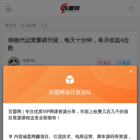
首页
会员免费
正文
得物代运营重磅升级，每天十分钟，单月收益4位
数
admin
关注
私信
9个月前更新
188
6
付费阅读
百盟网项目资源站
得物代运营重磅升级，每天十分钟，单月收益4位数
此内容为付费阅读，请付费后查看
9.9
百盟网 | 专注优质VIP网课资源分享，市面上收费几百几千的项
盟币
目资源课程这里全部都有！
免费
免费
黄金会员
超级会员
🔰 内容涵盖网赚项目、引流技术、电商运营、脚本源码等资源，
立即购买