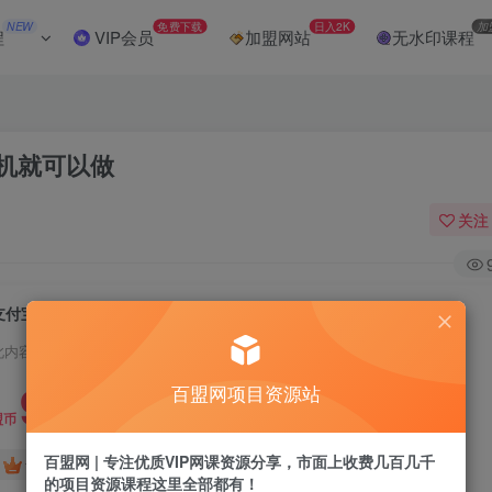
NEW
免费下载
日入2K
加
程
VIP会员
加盟网站
无水印课程
手机就可以做
关注
支付宝拍照 一小时轻松200+ 无门槛 有手机就可以做
此内容为付费阅读，请付费后查看
9.9
百盟网项目资源站
盟币
百盟网 | 专注优质VIP网课资源分享，市面上收费几百几千
免费
免费
黄金会员
超级会员
的项目资源课程这里全部都有！