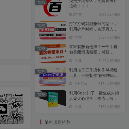
免费投稿专区，先看要求在
TOP4
投稿！！！
2年前
2W+人已阅读
打字打码就能赚钱的副业，
TOP5
利用碎片时间，实现月入过
万，简单的赚钱小副业
1年前
3587人已阅读
在家躺赚新选择！一部手机
TOP6
做美团酒店截图，时薪
120+，日入 500 不封顶！
1年前
3497人已阅读
利用扣子工作流制作AI视频
TOP7
工具，一键制作“假如书籍会
说话”爆款视频保姆级教程
12个月前
3174人已阅读
利用Coze扣子一键生成火柴
TOP8
人爆火心理学工作流，保姆
级教学
1年前
3168人已阅读
最新无广告水印课程资源 长期更新
免费投稿专区，先看要求在投稿！！！
打字打码就能赚钱的副业，利用碎片时间，实现月入过万，简单的赚钱小副业
随机项目推荐