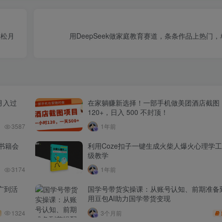
轻松月
用DeepSeek做家庭教育赛道，条条作品上热门，单
月入过
在家躺赚新选择！一部手机做美团酒店截图
120+，日入 500 不封顶！
3587
1年前
书籍会
利用Coze扣子一键生成火柴人爆火心理学
级教学
3174
1年前
广到活
国学号带货实操课：从账号认知、前期准备
用豆包AI助力国学带货变现
1324
3个月前