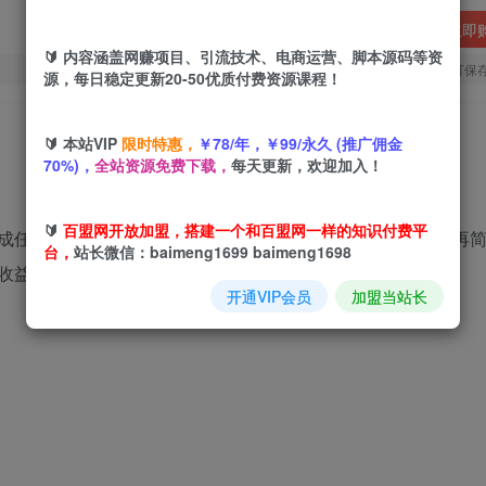
立即
🔰 内容涵盖网赚项目、引流技术、电商运营、脚本源码等资
您当前未登录！建议登陆后购买，可保
源，每日稳定更新20-50优质付费资源课程！
🔰 本站VIP
限时特惠，
￥78/年，￥99/永久 (推广佣金
70%)，
全站资源免费下载，
每天更新，欢迎加入！
🔰
百盟网开放加盟，搭建一个和百盟网一样的知识付费平
成任务，一小时轻松日入200+》。这个副业项目简单的不能再
台，
站长微信：baimeng1699 baimeng1698
益。从0-1保姆级教程，赶紧冲，干就完了！
开通VIP会员
加盟当站长