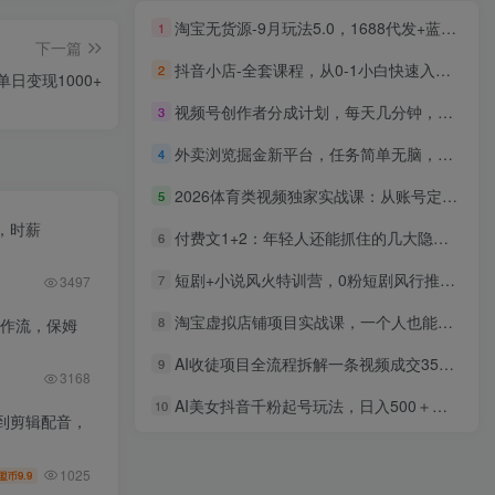
淘宝无货源-9月玩法5.0，1688代发+蓝海选品+三店循环，7天出单月利1-3万
1
下一篇
抖音小店-全套课程，从0-1小白快速入门，选品，打爆店铺（131节课）
2
日变现1000+
视频号创作者分成计划，每天几分钟，收入1000+，小而美项目
3
外卖浏览掘金新平台，任务简单无脑，有手机就行，每天轻松50-2张【揭秘】
4
2026体育类视频独家实战课：从账号定位到剪辑运营，掌握体育视频变现与伙伴计划玩法
5
，时薪
付费文1+2：年轻人还能抓住的几大隐形翻身机会：打开思路，发现那些闷声发财的冷门赛道
6
短剧+小说风火特训营，0粉短剧风行推广，月入过万（102节课）
7
3497
淘宝虚拟店铺项目实战课，一个人也能做，无需货源、0成本起步，月入5k
8
工作流，保姆
AI收徒项目全流程拆解一条视频成交35单日利润突破1k+
9
3168
AI美女抖音千粉起号玩法，日入500＋，多种变现方式，可批量矩阵起号出售！
10
到剪辑配音，
1025
9.9
盟币