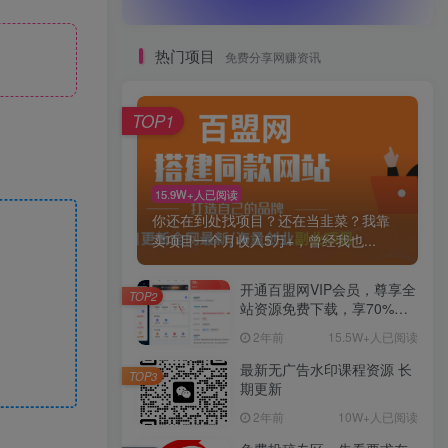
热门项目
免费分享网赚资讯
TOP1
15.9W+人已阅读
你还在到处找项目？还在当韭菜？我靠
卖项目一个月收入5万+，曾经我也...
开通百盟网VIP会员，尊享全
TOP2
站资源免费下载，享70%的
推广提成！！【限时五折优
2年前
15.5W+人已阅读
惠】
最新无广告水印课程资源 长
TOP3
期更新
2年前
10W+人已阅读