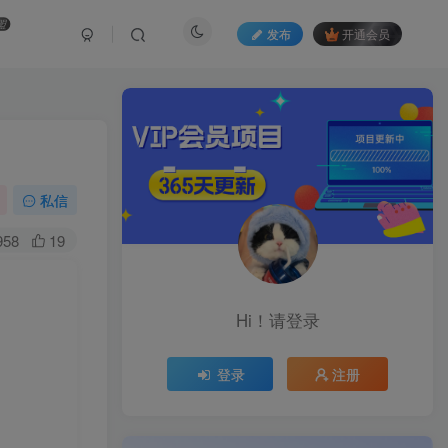
盟
发布
开通会员
私信
958
19
Hi！请登录
登录
注册