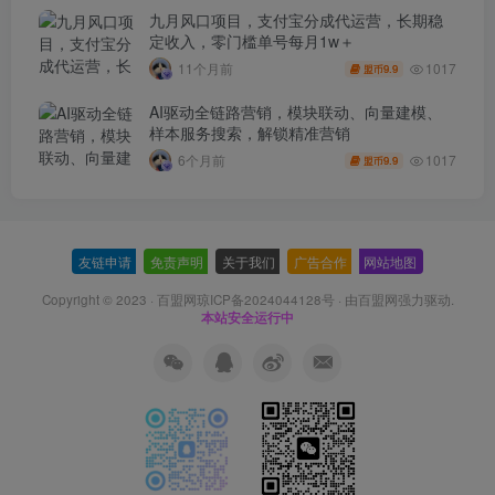
九月风口项目，支付宝分成代运营，长期稳
定收入，零门槛单号每月1w＋
1017
11个月前
9.9
盟币
AI驱动全链路营销，模块联动、向量建模、
样本服务搜索，解锁精准营销
1017
6个月前
9.9
盟币
友链申请
-
免责声明
-
关于我们
-
广告合作
-
网站地图
Copyright © 2023 ·
百盟网琼ICP备2024044128号
· 由
百盟网
强力驱动.
本站安全运行中