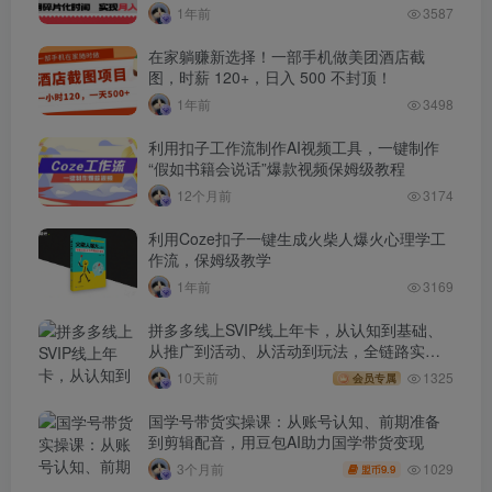
1年前
3587
在家躺赚新选择！一部手机做美团酒店截
图，时薪 120+，日入 500 不封顶！
1年前
3498
利用扣子工作流制作AI视频工具，一键制作
“假如书籍会说话”爆款视频保姆级教程
12个月前
3174
利用Coze扣子一键生成火柴人爆火心理学工
作流，保姆级教学
1年前
3169
拼多多线上SVIP线上年卡，从认知到基础、
从推广到活动、从活动到玩法，全链路实战
(260730)
10天前
1325
会员专属
国学号带货实操课：从账号认知、前期准备
到剪辑配音，用豆包AI助力国学带货变现
1029
3个月前
9.9
盟币