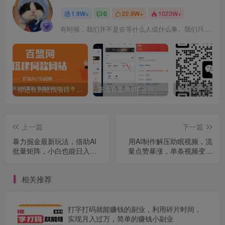
1.9W+
0
22.9W+
1023W+
有时候，我们并不是在等什么人或什么事。我们只是在静待岁月改变自己
你还在到处找项目？还在当韭菜？我靠卖项目一个月收入5万+，曾经我也是个失败者。
开通百盟网VIP会员，尊享全站资源免费下载，享70%的推广提成！！【限时五折优惠】
上一篇
下一篇
暴力掘金最新玩法，借助AI
用AI制作解压助眠视频，流
批量矩阵，小白也能日入
量点赞暴涨，单条视频变现
1000+
1000+
相关推荐
打字打码就能赚钱的副业，利用碎片时间，
实现月入过万，简单的赚钱小副业