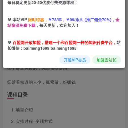
每日稳定更新20-50优质付费资源课程！
您当前未登录！建议登陆后购买，可保存购买订单
🔰 本站VIP
限时特惠，
￥78/年，￥99/永久 (推广佣金70%)，
全
站资源免费下载，
每天更新，欢迎加入！
项目介绍
🔰
百盟网开放加盟，搭建一个和百盟网一样的知识付费平台，
站
今天给大家带来的项目是《视频号点赞2.0玩法，全新平台，
长微信：baimeng1699 baimeng1698
月入4000+》
开通VIP会员
加盟当站长
①平台是免费的，免费领取使用
②趁着知道的人少，抓紧做，好赚钱
课程目录
项目介绍
实操过程+变现方式