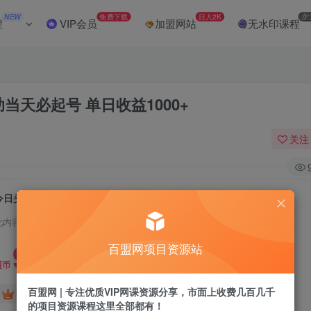
NEW
免费下载
日入2K
加
程
VIP会员
加盟网站
无水印课程
当天必起号 单日收益1000+
关注
今日头条全网最新暴力玩法4.0 利用AI辅助当天必起号 单日收益1000+
此内容为付费阅读，请付费后查看
9.9
百盟网项目资源站
盟币
百盟网 | 专注优质VIP网课资源分享，市面上收费几百几千
免费
免费
黄金会员
超级会员
的项目资源课程这里全部都有！