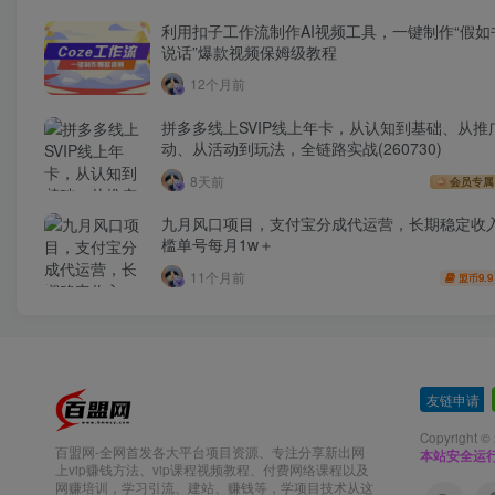
利用扣子工作流制作AI视频工具，一键制作“假如
说话”爆款视频保姆级教程
12个月前
拼多多线上SVIP线上年卡，从认知到基础、从推
动、从活动到玩法，全链路实战(260730)
8天前
会员专属
九月风口项目，支付宝分成代运营，长期稳定收
槛单号每月1w＋
11个月前
9.9
盟币
友链申请
-
Copyright ©
百盟网-全网首发各大平台项目资源、专注分享新出网
本站安全运
上vip赚钱方法、vip课程视频教程、付费网络课程以及
网赚培训，学习引流、建站、赚钱等，学项目技术从这