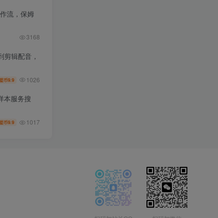
工作流，保姆
3168
到剪辑配音，
1026
9.9
盟币
样本服务搜
1017
9.9
盟币