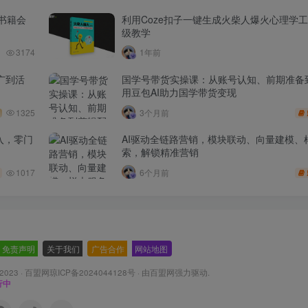
书籍会
利用Coze扣子一键生成火柴人爆火心理学
级教学
3174
1年前
广到活
国学号带货实操课：从账号认知、前期准备
用豆包AI助力国学带货变现
1325
3个月前
入，零门
AI驱动全链路营销，模块联动、向量建模、
索，解锁精准营销
1017
6个月前
免责声明
-
关于我们
-
广告合作
-
网站地图
 2023 ·
百盟网琼ICP备2024044128号
· 由
百盟网
强力驱动.
行中