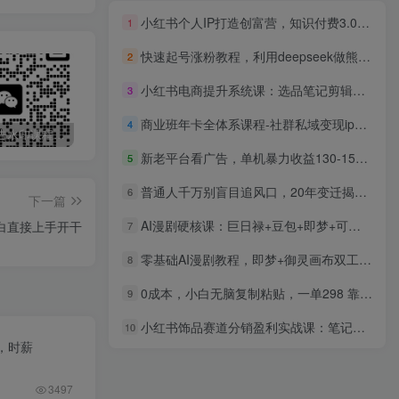
小红书个人IP打造创富营，知识付费3.0全新玩法，直播话术留人成交全流程系统教学
1
快速起号涨粉教程，利用deepseek做熊猫军团，多重收益单日变现800+
2
小红书电商提升系统课：选品笔记剪辑矩阵实操，配套海量落地文档工具包
3
商业班年卡全体系课程-社群私域变现ip教程2025
4
最新无广告水印课程资源 长期更新
免费投稿专区，先看要求在投稿！！！
打字打码就能赚钱的副业，利用碎片时间，实现月入过万，简单的赚钱小副业
新老平台看广告，单机暴力收益130-150＋，无门槛，安卓手机即可，操作…
5
普通人千万别盲目追风口，20年变迁揭示真相，看懂收割逻辑才能避免成为接盘侠
6
下一篇
AI漫剧硬核课：巨日禄+豆包+即梦+可灵+Vidu+剪映：一套课玩转国产工具，低成本产出爆款漫剧
白直接上手开干
7
零基础AI漫剧教程，即梦+御灵画布双工具实操，秒级分镜提示词、拟真人建模、全套剪辑工程、稳定过审上剧打法
8
0成本，小白无脑复制粘贴，一单298 靠给宝宝起名月入10000+ 附送软件
9
小红书饰品赛道分销盈利实战课：笔记创作素材拍摄，从起号到运营全链路实操
10
，时薪
3497