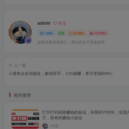
admin
关注
1.9W+
0
22.8W+
1019W+
如果没有切实执行，再好的点子也是徒劳
上一篇
小黄鱼全自动掘金，解放双手，小白躺赚，单月变现8000+
相关推荐
打字打码就能赚钱的副业，利用碎片时间，实现
万，简单的赚钱小副业
1年前