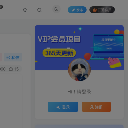
盟
发布
开通会员
私信
990
15
Hi！请登录
登录
注册