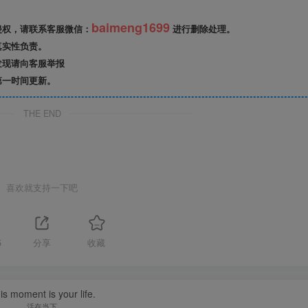
baimeng1699
侵权，请联系客服微信：
进行删除处理。
真实性负责。
发现请向客服举报
第一时间更新。
THE END
喜欢就支持一下吧
5
分享
收藏
is moment is your life.
活在当下