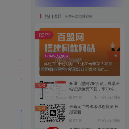
热门项目
免费分享网赚资讯
TOP1
15.9W+人已阅读
你还在到处找项目？还在当韭菜？我靠
卖项目一个月收入5万+，曾经我也...
开通百盟网VIP会员，尊享全
TOP2
站资源免费下载，享70%的
推广提成！！【限时五折优
2年前
15.5W+人已阅读
惠】
最新无广告水印课程资源 长
TOP3
期更新
2年前
10W+人已阅读