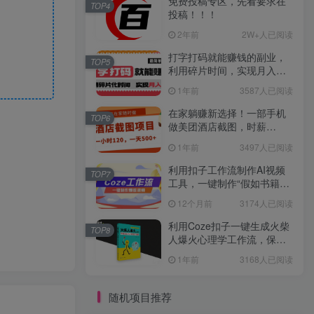
免费投稿专区，先看要求在
TOP4
投稿！！！
2年前
2W+人已阅读
打字打码就能赚钱的副业，
TOP5
利用碎片时间，实现月入过
万，简单的赚钱小副业
1年前
3587人已阅读
在家躺赚新选择！一部手机
TOP6
做美团酒店截图，时薪
120+，日入 500 不封顶！
1年前
3497人已阅读
利用扣子工作流制作AI视频
TOP7
工具，一键制作“假如书籍会
说话”爆款视频保姆级教程
12个月前
3174人已阅读
利用Coze扣子一键生成火柴
TOP8
人爆火心理学工作流，保姆
级教学
1年前
3168人已阅读
随机项目推荐