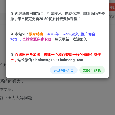
立即
🔰 内容涵盖网赚项目、引流技术、电商运营、脚本源码等资
您当前未登录！建议登陆后购买，可保
源，每日稳定更新20-50优质付费资源课程！
🔰 本站VIP
限时特惠，
￥78/年，￥99/永久 (推广佣金
70%)，
全站资源免费下载，
每天更新，欢迎加入！
🔰
百盟网开放加盟，搭建一个和百盟网一样的知识付费平
台，
站长微信：baimeng1699 baimeng1698
不到收益。
开通VIP会员
加盟当站长
I系统的强大，
作文章。
就业压力大等问题，
，