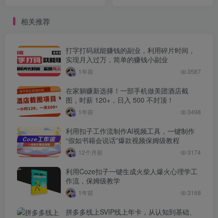
月入1w+
现2000+
相关推荐
打字打码就能赚钱的副业，利用碎片时间，
实现月入过万，简单的赚钱小副业
1年前
3587
在家躺赚新选择！一部手机做美团酒店截
图，时薪 120+，日入 500 不封顶！
1年前
3498
利用扣子工作流制作AI视频工具，一键制作
“假如书籍会说话”爆款视频保姆级教程
12个月前
3174
利用Coze扣子一键生成火柴人爆火心理学工
作流，保姆级教学
1年前
3168
拼多多线上SVIP线上年卡，从认知到基础、