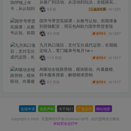
从推广到活动、从活动到玩法，全链路实战
(260730)
9天前
1325
会员专属
国学号带货实操课：从账号认知、前期准备
到剪辑配音，用豆包AI助力国学带货变现
1027
3个月前
9.9
盟币
九月风口项目，支付宝分成代运营，长期稳
定收入，零门槛单号每月1w＋
1017
11个月前
9.9
盟币
AI驱动全链路营销，模块联动、向量建模、
样本服务搜索，解锁精准营销
1017
6个月前
9.9
盟币
友链申请
-
免责声明
-
关于我们
-
广告合作
-
网站地图
Copyright © 2023 ·
百盟网琼ICP备2024044128号
· 由
百盟网
强力驱动.
本站安全运行中