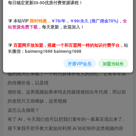
每日稳定更新20-50优质付费资源课程！
您当前未登录！建议登陆后购买，可保存购买订单
🔰 本站VIP
限时特惠，
￥78/年，￥99/永久 (推广佣金70%)，
全
站资源免费下载，
每天更新，欢迎加入！
项目介绍
🔰
百盟网开放加盟，搭建一个和百盟网一样的知识付费平台，
站
长微信：baimeng1699 baimeng1698
童年回忆这个赛道在短视频里面一直都很火爆，点赞量，浏
开通VIP会员
加盟当站长
览量都是很
猛的因为它承载了一个时代群体所有人的回忆，它有非常高
的传播价值，以及情
感价值。这类视频如果单纯去拍摄很难拍出年代感，而以前
的老照片又很稀缺，这类视频
该怎么去做呢？
有了 AI，今天我们也可以把我们童年的一幕幕呈现出来了。
接下来我手把手教大家如何利用 Ai 轻松制作这类视频内容