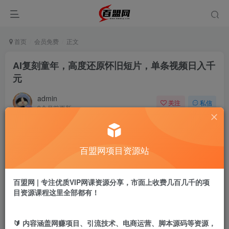
首页
会员免费
正文
AI复刻童年，高度还原怀旧短片，单条视频日入千
元
admin
关注
私信
9个月前更新
128
8
付费阅读
百盟网项目资源站
AI复刻童年，高度还原怀旧短片，单条视频日入千元
此内容为付费阅读，请付费后查看
9.9
百盟网 | 专注优质VIP网课资源分享，市面上收费几百几千的项
盟币
目资源课程这里全部都有！
免费
免费
黄金会员
超级会员
🔰 内容涵盖网赚项目、引流技术、电商运营、脚本源码等资源，
立即购买