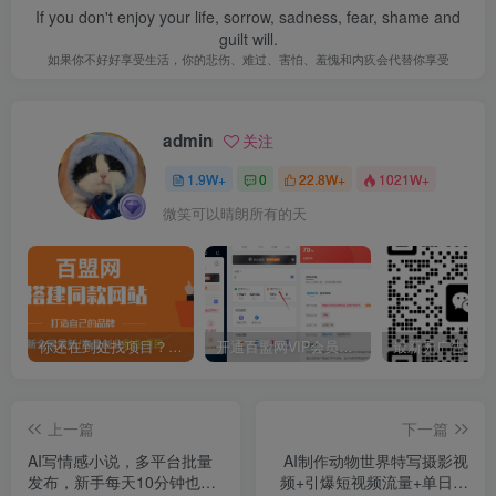
If you don't enjoy your life, sorrow, sadness, fear, shame and
guilt will.
如果你不好好享受生活，你的悲伤、难过、害怕、羞愧和内疚会代替你享受
admin
关注
1.9W+
0
22.8W+
1021W+
微笑可以晴朗所有的天
你还在到处找项目？还在当韭菜？我靠卖项目一个月收入5万+，曾经我也是个失败者。
开通百盟网VIP会员，尊享全站资源免费下载，享70%的推广提成！！【限时五折优惠】
上一篇
下一篇
AI写情感小说，多平台批量
AI制作动物世界特写摄影视
发布，新手每天10分钟也能
频+引爆短视频流量+单日变