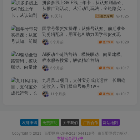
拼多多线上SVIP线上年卡，从认知到基础、
从推广到活动、从活动到玩法，全链路实战
(260730)
10天前
1325
会员专属
国学号带货实操课：从账号认知、前期准备
到剪辑配音，用豆包AI助力国学带货变现
1029
3个月前
9.9
盟币
AI驱动全链路营销，模块联动、向量建模、
样本服务搜索，解锁精准营销
1017
6个月前
9.9
盟币
九月风口项目，支付宝分成代运营，长期稳
定收入，零门槛单号每月1w＋
1017
11个月前
9.9
盟币
友链申请
-
免责声明
-
关于我们
-
广告合作
-
网站地图
Copyright © 2023 ·
百盟网琼ICP备2024044128号
· 由
百盟网
强力驱动.
本站安全运行中