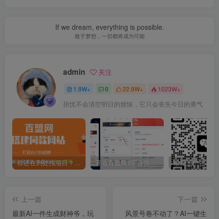
If we dream, everything is possible.
敢于梦想，一切都将成为可能
admin
关注
1.9W+
0
22.9W+
1023W+
担忧不会清空明日的烦恼，它只会丧失今日的勇气
你还在到处找项目？还在当韭菜？我靠卖项目一个月收入5万+，曾经我也是个失败者。
开通百盟网VIP会员，尊享全站资源免费下载，享70%的推广提成！！【限时五折优惠】
上一篇
下一篇
最新AI一件生成财神爷，玩
风景号卷不动了？AI一键生