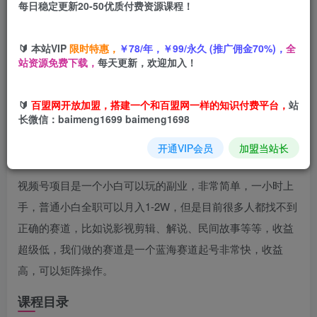
每日稳定更新20-50优质付费资源课程！
您当前未登录！建议登陆后购买，可保存购买订单
🔰 本站VIP
限时特惠，
￥78/年，￥99/永久 (推广佣金70%)，
全
站资源免费下载，
每天更新，欢迎加入！
项目介绍
🔰
百盟网开放加盟，搭建一个和百盟网一样的知识付费平台，
站
长微信：baimeng1699 baimeng1698
回忆杀对比视频，撸视频号分成计划收益，每天只需一小
开通VIP会员
加盟当站长
时，保底月入过万，新手小白轻松上手
视频号项目是一个小白可以玩的副业，非常简单，一小时上
手，普通小白全职可以月入1-2W，但是目前很多人都找不到
正确的赛道，比如说影视剪辑、解说、民间故事等等，收益
超级低，我们做的赛道是一个蓝海赛道起号非常快，收益
高，可以矩阵操作。
课程目录