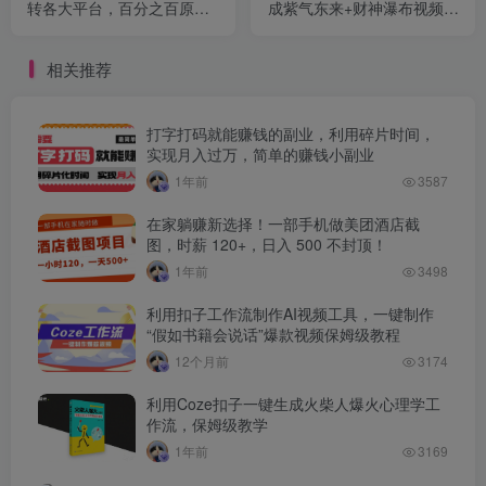
转各大平台，百分之百原
成紫气东来+财神瀑布视频，
创，小白轻松上手，当天变
小白轻松日入1000+
现2000+
相关推荐
打字打码就能赚钱的副业，利用碎片时间，
实现月入过万，简单的赚钱小副业
1年前
3587
在家躺赚新选择！一部手机做美团酒店截
图，时薪 120+，日入 500 不封顶！
1年前
3498
利用扣子工作流制作AI视频工具，一键制作
“假如书籍会说话”爆款视频保姆级教程
12个月前
3174
利用Coze扣子一键生成火柴人爆火心理学工
作流，保姆级教学
1年前
3169