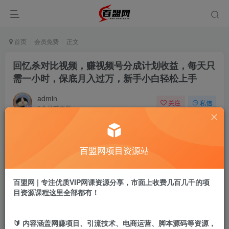
首页
会员免费
正文
回忆杀对比视频，赚视频号分成计划收益，每天只
需一小时，保底月入过万，新手小白轻松上手
admin
关注
私信
9个月前更新
213
1
付费阅读
百盟网项目资源站
回忆杀对比视频，赚视频号分成计划收益，每天只需一小时，保底月入过万，新手小白轻松上手
此内容为付费阅读，请付费后查看
9.9
百盟网 | 专注优质VIP网课资源分享，市面上收费几百几千的项
盟币
目资源课程这里全部都有！
免费
免费
黄金会员
超级会员
🔰 内容涵盖网赚项目、引流技术、电商运营、脚本源码等资源，
立即购买