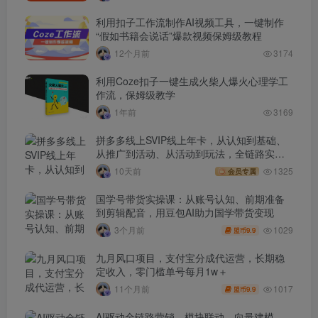
利用扣子工作流制作AI视频工具，一键制作
“假如书籍会说话”爆款视频保姆级教程
12个月前
3174
利用Coze扣子一键生成火柴人爆火心理学工
作流，保姆级教学
1年前
3169
拼多多线上SVIP线上年卡，从认知到基础、
从推广到活动、从活动到玩法，全链路实战
(260730)
10天前
1325
会员专属
国学号带货实操课：从账号认知、前期准备
到剪辑配音，用豆包AI助力国学带货变现
1029
3个月前
9.9
盟币
九月风口项目，支付宝分成代运营，长期稳
定收入，零门槛单号每月1w＋
1017
11个月前
9.9
盟币
AI驱动全链路营销，模块联动、向量建模、