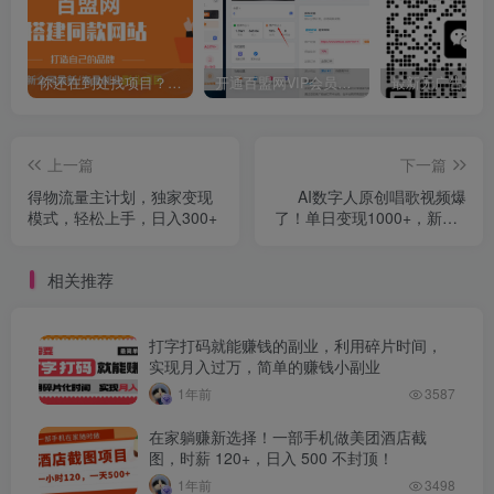
你还在到处找项目？还在当韭菜？我靠卖项目一个月收入5万+，曾经我也是个失败者。
开通百盟网VIP会员，尊享全站资源免费下载，享70%的推广提成！！【限时五折优惠】
上一篇
下一篇
得物流量主计划，独家变现
AI数字人原创唱歌视频爆
模式，轻松上手，日入300+
了！单日变现1000+，新手4
步克隆专属虚拟歌姬
相关推荐
打字打码就能赚钱的副业，利用碎片时间，
实现月入过万，简单的赚钱小副业
1年前
3587
在家躺赚新选择！一部手机做美团酒店截
图，时薪 120+，日入 500 不封顶！
1年前
3498