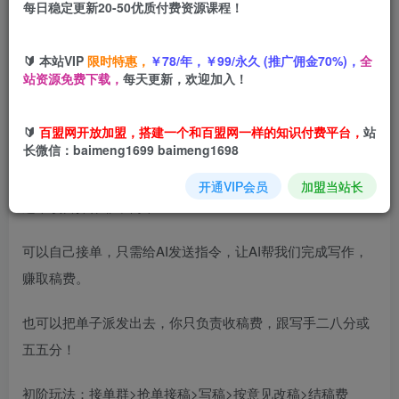
每日稳定更新20-50优质付费资源课程！
您当前未登录！建议登陆后购买，可保存购买订单
🔰 本站VIP
限时特惠，
￥78/年，￥99/永久 (推广佣金70%)，
全
站资源免费下载，
每天更新，欢迎加入！
项目介绍
🔰
百盟网开放加盟，搭建一个和百盟网一样的知识付费平台，
站
长微信：baimeng1699 baimeng1698
AI代写，就是让AI帮助你写各类文章，让AI给你打工！
开通VIP会员
加盟当站长
这个项目操作非常简单！
可以自己接单，只需给AI发送指令，让AI帮我们完成写作，
赚取稿费。
也可以把单子派发出去，你只负责收稿费，跟写手二八分或
五五分！
初阶玩法：接单群>抢单接稿>写稿>按意见改稿>结稿费