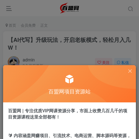
首页
会员免费
正文
【AI代写】升级玩法，开启老板模式，轻松月入几
W！
admin
关注
私信
9个月前更新
585
1
付费阅读
百盟网项目资源站
【AI代写】升级玩法，开启老板模式，轻松月入几W！
此内容为付费阅读，请付费后查看
9.9
百盟网 | 专注优质VIP网课资源分享，市面上收费几百几千的项
盟币
目资源课程这里全部都有！
免费
免费
黄金会员
超级会员
🔰 内容涵盖网赚项目、引流技术、电商运营、脚本源码等资源，
立即购买