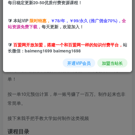
每日稳定更新20-50优质付费资源课程！
您当前未登录！建议登陆后购买，可保存购买订单
🔰 本站VIP
限时特惠，
￥78/年，￥99/永久 (推广佣金70%)，
全
站资源免费下载，
每天更新，欢迎加入！
项目介绍
🔰
百盟网开放加盟，搭建一个和百盟网一样的知识付费平台，
站
长微信：baimeng1699 baimeng1698
最近刷到一个抖音账号通过育儿经验分享+童书带货
开通VIP会员
加盟当站长
用同一模式的简单视频，吸引了7万粉丝，带货卖书10万
单！
按一单10元预估计算，单一账号赚了一百万。制作起来也非
常简单。
接下来我手把手教大学如何制作这类视频
课程目录