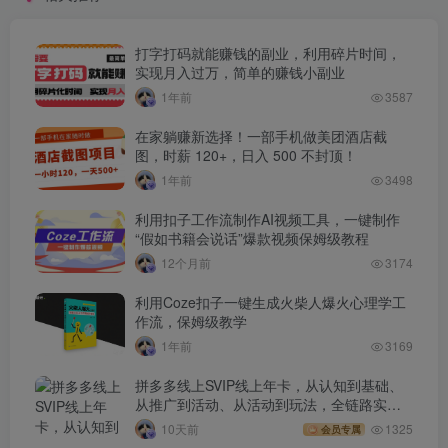
打字打码就能赚钱的副业，利用碎片时间，
实现月入过万，简单的赚钱小副业
1年前
3587
在家躺赚新选择！一部手机做美团酒店截
图，时薪 120+，日入 500 不封顶！
1年前
3498
利用扣子工作流制作AI视频工具，一键制作
“假如书籍会说话”爆款视频保姆级教程
12个月前
3174
利用Coze扣子一键生成火柴人爆火心理学工
作流，保姆级教学
1年前
3169
拼多多线上SVIP线上年卡，从认知到基础、
从推广到活动、从活动到玩法，全链路实战
(260730)
10天前
1325
会员专属