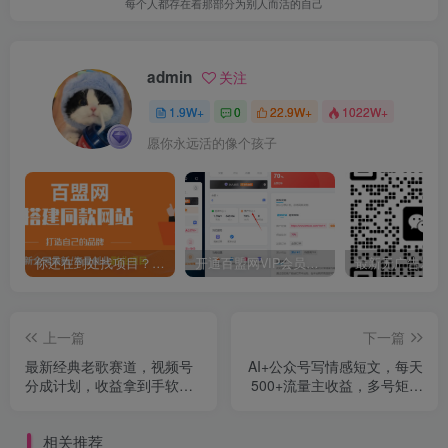
每个人都存在着那部分为别人而活的自己
admin
关注
1.9W+
0
22.9W+
1022W+
愿你永远活的像个孩子
你还在到处找项目？还在当韭菜？我靠卖项目一个月收入5万+，曾经我也是个失败者。
开通百盟网VIP会员，尊享全站资源免费下载，享70%的推广提成！！【限时五折优惠】
上一篇
下一篇
最新经典老歌赛道，视频号
AI+公众号写情感短文，每天
分成计划，收益拿到手软，
500+流量主收益，多号矩阵
AI纯原创，无需搬运，每天5
无脑操作，小白轻松上手，
分钟，单号日入500+
保姆级教程
相关推荐