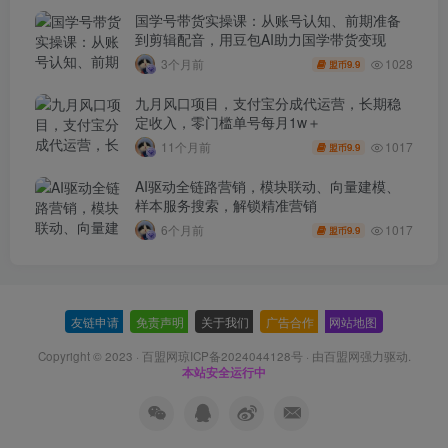
国学号带货实操课：从账号认知、前期准备
到剪辑配音，用豆包AI助力国学带货变现
1028
3个月前
9.9
盟币
九月风口项目，支付宝分成代运营，长期稳
定收入，零门槛单号每月1w＋
1017
11个月前
9.9
盟币
AI驱动全链路营销，模块联动、向量建模、
样本服务搜索，解锁精准营销
1017
6个月前
9.9
盟币
友链申请
-
免责声明
-
关于我们
-
广告合作
-
网站地图
Copyright © 2023 ·
百盟网琼ICP备2024044128号
· 由
百盟网
强力驱动.
本站安全运行中