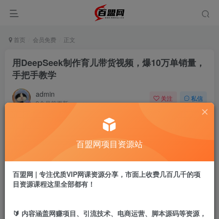
首页
会员免费
正文
用DeepSeek制作育儿带货视频，爆10万单销量，
手把手教学
admin
关注
私信
9个月前更新
859
7
付费阅读
百盟网项目资源站
用DeepSeek制作育儿带货视频，爆10万单销量，手把手教学
此内容为付费阅读，请付费后查看
9.9
百盟网 | 专注优质VIP网课资源分享，市面上收费几百几千的项
盟币
目资源课程这里全部都有！
免费
免费
黄金会员
超级会员
🔰 内容涵盖网赚项目、引流技术、电商运营、脚本源码等资源，
立即购买