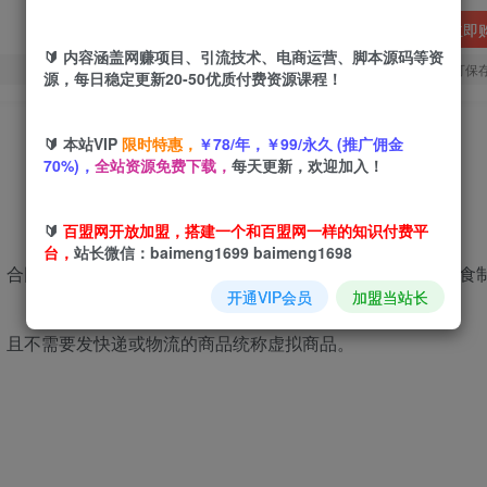
立即
🔰 内容涵盖网赚项目、引流技术、电商运营、脚本源码等资
您当前未登录！建议登陆后购买，可保
源，每日稳定更新20-50优质付费资源课程！
🔰 本站VIP
限时特惠，
￥78/年，￥99/永久 (推广佣金
70%)，
全站资源免费下载，
每天更新，欢迎加入！
🔰
百盟网开放加盟，搭建一个和百盟网一样的知识付费平
台，
站长微信：baimeng1699 baimeng1698
：合同模版、PPT教程、游戏攻略、网创教程、小吃配方、零食
开通VIP会员
加盟当站长
，且不需要发快递或物流的商品统称虚拟商品。