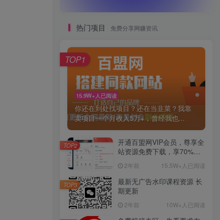
热门项目
免费分享网赚资讯
TOP1
15.9W+人已阅读
你还在到处找项目？还在当韭菜？我靠
卖项目一个月收入5万+，曾经我也...
开通百盟网VIP会员，尊享全
TOP2
站资源免费下载，享70%的
推广提成！！【限时五折优
2年前
15.5W+人已阅读
惠】
最新无广告水印课程资源 长
TOP3
期更新
2年前
10W+人已阅读