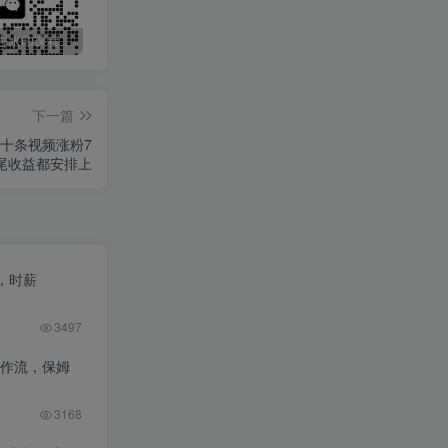
最新无广告水印课程资源 长期更新
免费投稿专区，先看要求在投稿！！！
打字打码就能赚钱的副业，利用碎片时间，实现月入过万，简单的赚钱小副业
下一篇
 十条视频涨粉7
长尾收益都安排上
，时薪
3497
工作流，保姆
3168