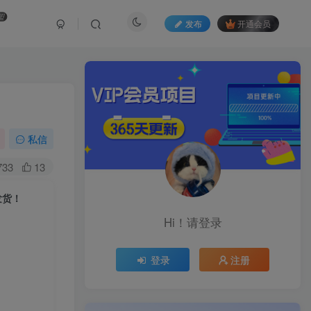
盟
发布
开通会员
私信
733
13
发货！
Hi！请登录
登录
注册