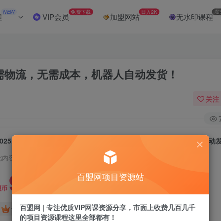
NEW
免费下载
日入2K
加
程
VIP会员
加盟网站
无水印课程
无需物流，无需成本，机器人自动发货！
关注
2025多多虚拟电商单人单月月入5万，无需物流，无需成本，机器人自动
此内容为付费阅读，请付费后查看
9.9
百盟网项目资源站
盟币
百盟网 | 专注优质VIP网课资源分享，市面上收费几百几千
免费
免费
黄金会员
超级会员
的项目资源课程这里全部都有！