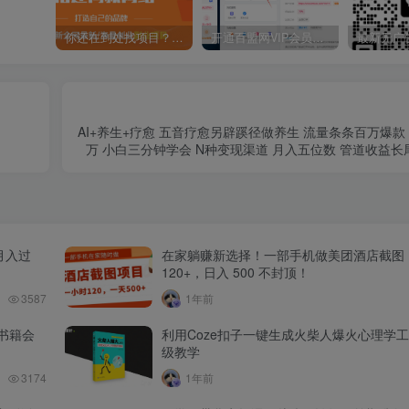
你还在到处找项目？还在当韭菜？我靠卖项目一个月收入5万+，曾经我也是个失败者。
开通百盟网VIP会员，尊享全站资源免费下载，享70%的推广提成！！【限时五折优惠】
AI+养生+疗愈 五音疗愈另辟蹊径做养生 流量条条百万爆款
万 小白三分钟学会 N种变现渠道 月入五位数 管道收益
月入过
在家躺赚新选择！一部手机做美团酒店截图
120+，日入 500 不封顶！
3587
1年前
书籍会
利用Coze扣子一键生成火柴人爆火心理学
级教学
3174
1年前