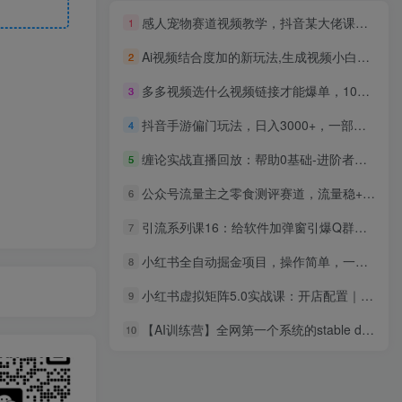
感人宠物赛道视频教学，抖音某大佬课程，可做伙伴计划精选独家收益
1
Ai视频结合度加的新玩法,生成视频小白轻松日入300+
2
多多视频选什么视频链接才能爆单，10分钟教会你，爆单不是浮云
3
抖音手游偏门玩法，日入3000+，一部手机可操作
4
缠论实战直播回放：帮助0基础-进阶者用缠论实现月均15%+稳健盈利-更新9月
5
公众号流量主之零食测评赛道，流量稳+受众广，20分钟一条作品
6
引流系列课16：给软件加弹窗引爆Q群，私域引流利器
7
小红书全自动掘金项目，操作简单，一键启动，多号即可放大利润，日入三位数【揭秘】
8
小红书虚拟矩阵5.0实战课：开店配置｜AI原创｜双平台选品｜多IP隔离｜测怼店铺工作室批量变现实操教学
9
【AI训练营】全网第一个系统的stable diffusion基础课，新手入门必看
10