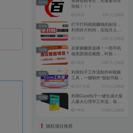
免费投稿专区，先看要求在
TOP4
投稿！！！
2年前
2W+人已阅读
打字打码就能赚钱的副业，
TOP5
利用碎片时间，实现月入过
万，简单的赚钱小副业
1年前
3587人已阅读
在家躺赚新选择！一部手机
TOP6
做美团酒店截图，时薪
120+，日入 500 不封顶！
1年前
3497人已阅读
利用扣子工作流制作AI视频
TOP7
工具，一键制作“假如书籍会
说话”爆款视频保姆级教程
12个月前
3174人已阅读
利用Coze扣子一键生成火柴
TOP8
人爆火心理学工作流，保姆
级教学
1年前
3168人已阅读
随机项目推荐