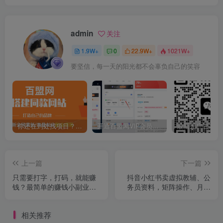
admin
关注
1.9W+
0
22.9W+
1021W+
要坚信，每一天的阳光都不会辜负自己的笑容
你还在到处找项目？还在当韭菜？我靠卖项目一个月收入5万+，曾经我也是个失败者。
开通百盟网VIP会员，尊享全站资源免费下载，享70%的推广提成！！【限时五折优惠】
上一篇
下一篇
只需要打字，打码，就能赚
抖音小红书卖虚拟教辅、公
钱？最简单的赚钱小副业，
务员资料，矩阵操作、月入
利用碎片时间，月入过万！
十万!
相关推荐