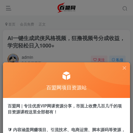
首页
会员免费
正文
AI一键生成武侠风格视频，狂撸视频号分成收益，
学完轻松日入1000+
admin
关注
私信
9个月前更新
249
19
付费阅读
百盟网项目资源站
AI一键生成武侠风格视频，狂撸视频号分成收益，学完轻松日入1000+
此内容为付费阅读，请付费后查看
9.9
百盟网 | 专注优质VIP网课资源分享，市面上收费几百几千的项
盟币
目资源课程这里全部都有！
免费
免费
黄金会员
超级会员
🔰 内容涵盖网赚项目、引流技术、电商运营、脚本源码等资源，
立即购买