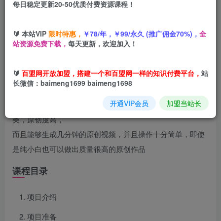
每日稳定更新20-50优质付费资源课程！
您当前未登录！建议登陆后购买，可保存购买订单
🔰 本站VIP
限时特惠，
￥78/年，￥99/永久 (推广佣金70%)，
全
站资源免费下载，
每天更新，欢迎加入！
项目介绍
🔰
百盟网开放加盟，搭建一个和百盟网一样的知识付费平台，
站
长微信：baimeng1699 baimeng1698
这个项目就是利用AI工具生成目前很火的武侠/玄幻类中视
开通VIP会员
加盟当站长
频，此工具完全免费，不需要任何成本，生成的视频画风精
美，原创度高，
而且能够生成几分钟的原创视频，并且操作十分简单，即使
是纯小白也可以做出质量很高的原创作品
课程目录
项目介绍
项目准备