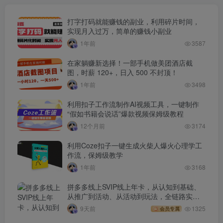
打字打码就能赚钱的副业，利用碎片时间，
实现月入过万，简单的赚钱小副业
1年前
3587
在家躺赚新选择！一部手机做美团酒店截
图，时薪 120+，日入 500 不封顶！
1年前
3498
利用扣子工作流制作AI视频工具，一键制作
“假如书籍会说话”爆款视频保姆级教程
12个月前
3174
利用Coze扣子一键生成火柴人爆火心理学工
作流，保姆级教学
1年前
3168
拼多多线上SVIP线上年卡，从认知到基础、
从推广到活动、从活动到玩法，全链路实战
(260730)
9天前
1325
会员专属