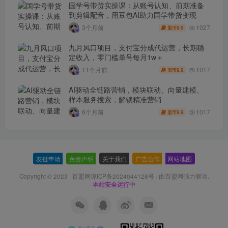
国学号带货实操课：从账号认知、前期准备
到剪辑配音，用豆包AI助力国学带货变现
1027
3个月前
9.9
盟币
九月风口项目，支付宝分成代运营，长期稳
定收入，零门槛单号每月1w＋
1017
11个月前
9.9
盟币
AI驱动全链路营销，模块联动、向量建模、
样本服务搜索，解锁精准营销
1017
6个月前
9.9
盟币
友链申请
-
免责声明
-
关于我们
-
广告合作
-
网站地图
Copyright © 2023 ·
百盟网琼ICP备2024044128号
· 由
百盟网
强力驱动.
本站安全运行中