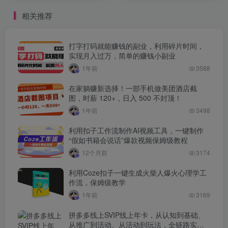
相关推荐
打字打码就能赚钱的副业，利用碎片时间，
实现月入过万，简单的赚钱小副业
1年前
3588
在家躺赚新选择！一部手机做美团酒店截
图，时薪 120+，日入 500 不封顶！
1年前
3498
利用扣子工作流制作AI视频工具，一键制作
“假如书籍会说话”爆款视频保姆级教程
12个月前
3174
利用Coze扣子一键生成火柴人爆火心理学工
作流，保姆级教学
1年前
3169
拼多多线上SVIP线上年卡，从认知到基础、
从推广到活动、从活动到玩法，全链路实战