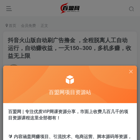
首页
会员免费
正文
抖音火山版自动刷广告撸金 ，全程脱离人工自动
运行，自动赚收益，一天150~300，多机多赚，收
益无上限
admin
关注
私信
9个月前更新
156
6
百盟网项目资源站
付费阅读
抖音火山版自动刷广告撸金 ，全程脱离人工自动运行，自动赚收益，一天150~300，多机多赚，收益无上限
此内容为付费阅读，请付费后查看
百盟网 | 专注优质VIP网课资源分享，市面上收费几百几千的项
9.9
目资源课程这里全部都有！
盟币
免费
免费
黄金会员
超级会员
🔰 内容涵盖网赚项目、引流技术、电商运营、脚本源码等资源，