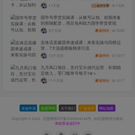
(260730)
11天前
1325
会员专属
国学号带货实操课：从账号认知、前期准备
到剪辑配音，用豆包AI助力国学带货变现
1029
3个月前
9.9
盟币
实体店卖爆团单速成课：来客实操与四榜运
营，7大选题模板精准引流
1017
12个月前
9.9
盟币
九月风口项目，支付宝分成代运营，长期稳
定收入，零门槛单号每月1w＋
1017
11个月前
9.9
盟币
友链申请
-
免责声明
-
关于我们
-
广告合作
-
网站地图
Copyright © 2023 ·
百盟网琼ICP备2024044128号
· 由
百盟网
强力驱动.
本站安全运行中