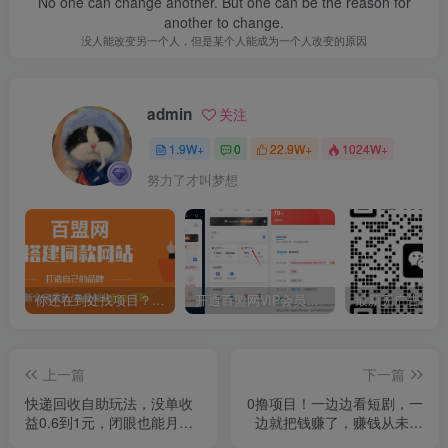
No one can change another. But one can be the reason for
another to change.
没人能改变另一个人，但是某个人能成为一个人改变的原因
admin
关注
1.9W+
0
22.9W+
1024W+
努力了才叫梦想
你还在到处找项目？还在当韭菜？我靠卖项目一个月收入5万+，曾经我也是个失败者。
开通百盟网VIP会员，尊享全站资源免费下载，享70%的推广提成！！【限时五折优惠】
上一篇
下一篇
快递回收自助玩法，没单收
0撸项目！一边边看短剧，一
益0.6到1元，闭眼也能月入
边就把钱赚了，赚钱从未如
一万，适合新手小白
此轻松