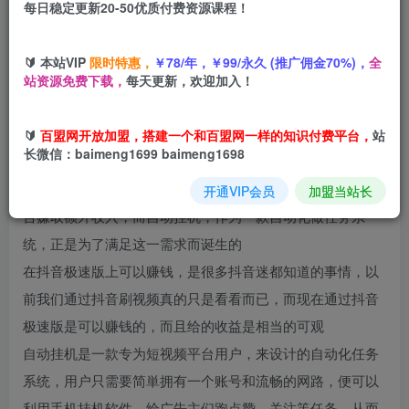
每日稳定更新20-50优质付费资源课程！
立即购买
您当前未登录！建议登陆后购买，可保存购买订单
🔰 本站VIP
限时特惠，
￥78/年，￥99/永久 (推广佣金70%)，
全
站资源免费下载，
每天更新，欢迎加入！
🔰
百盟网开放加盟，搭建一个和百盟网一样的知识付费平台，
站
项目介绍
长微信：baimeng1699 baimeng1698
随着短视频平台的快速崛起，越来越多人希望能通过这些平
开通VIP会员
加盟当站长
台赚取额外收入，而自动挂机，作为一款自动化做任务系
统，正是为了满足这一需求而诞生的
在抖音极速版上可以赚钱，是很多抖音迷都知道的事情，以
前我们通过抖音刷视频真的只是看看而已，而现在通过抖音
极速版是可以赚钱的，而且给的收益是相当的可观
自动挂机是一款专为短视频平台用户，来设计的自动化任务
系统，用户只需要简単拥有一个账号和流畅的网路，便可以
利用手机挂机软件，给广告主们跑点赞，关注等任务，从而