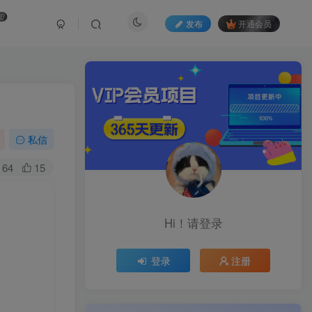
盟
发布
开通会员
私信
64
15
Hi！请登录
登录
注册