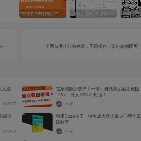
你还在到处找项目？还在当韭菜？我靠卖项目一个月收入5万+，曾经我也是个失败者。
开通百盟网VIP会员，尊享全站资源免费下载，享70%的推广提成！！【限时五折优惠】
0+
全网首发小红书种草，无脑操作，复制粘贴即可，轻
月入过
在家躺赚新选择！一部手机做美团酒店截图
120+，日入 500 不封顶！
3587
1年前
书籍会
利用Coze扣子一键生成火柴人爆火心理学
级教学
3174
1年前