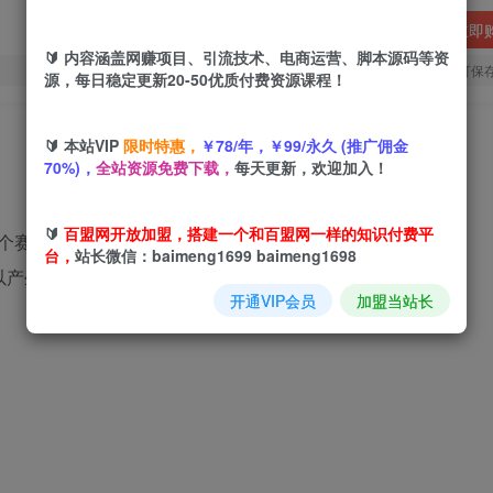
立即
🔰 内容涵盖网赚项目、引流技术、电商运营、脚本源码等资
您当前未登录！建议登陆后购买，可保
源，每日稳定更新20-50优质付费资源课程！
🔰 本站VIP
限时特惠，
￥78/年，￥99/永久 (推广佣金
70%)，
全站资源免费下载，
每天更新，欢迎加入！
🔰
百盟网开放加盟，搭建一个和百盟网一样的知识付费平
个赛道在头条特别吃香，其实也可以分发到公众号上。
台，
站长微信：baimeng1699 baimeng1698
以产生收益，只要我们文章和图片阅读量高就行。
开通VIP会员
加盟当站长