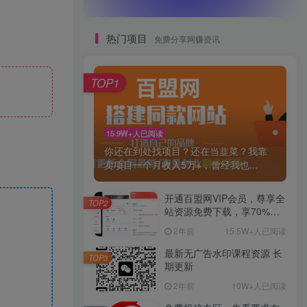
热门项目
免费分享网赚资讯
TOP1
15.9W+人已阅读
你还在到处找项目？还在当韭菜？我靠
卖项目一个月收入5万+，曾经我也...
开通百盟网VIP会员，尊享全
TOP2
站资源免费下载，享70%的
推广提成！！【限时五折优
2年前
15.5W+人已阅读
惠】
最新无广告水印课程资源 长
TOP3
期更新
2年前
10W+人已阅读