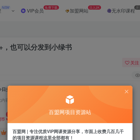
NEW
免费下载
日入2K
加
程
VIP会员
加盟网站
无水印课程
0+，也可以分发到小绿书
关注
今日头条0撸美女赛道玩法，一天轻松500+，也可以分发到小绿书
此内容为付费阅读，请付费后查看
9.9
百盟网项目资源站
盟币
百盟网 | 专注优质VIP网课资源分享，市面上收费几百几千
免费
免费
黄金会员
超级会员
的项目资源课程这里全部都有！