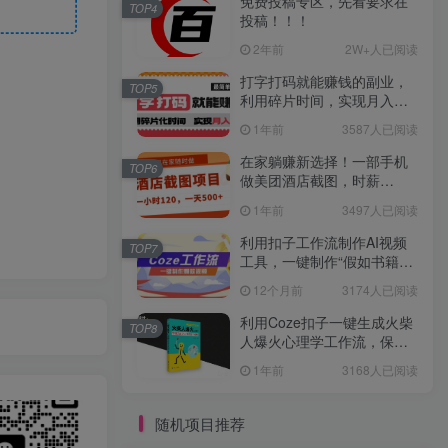
免费投稿专区，先看要求在
TOP4
投稿！！！
2年前
2W+人已阅读
打字打码就能赚钱的副业，
TOP5
利用碎片时间，实现月入过
万，简单的赚钱小副业
1年前
3587人已阅读
在家躺赚新选择！一部手机
TOP6
做美团酒店截图，时薪
120+，日入 500 不封顶！
1年前
3497人已阅读
利用扣子工作流制作AI视频
TOP7
工具，一键制作“假如书籍会
说话”爆款视频保姆级教程
12个月前
3174人已阅读
利用Coze扣子一键生成火柴
TOP8
人爆火心理学工作流，保姆
级教学
1年前
3168人已阅读
随机项目推荐