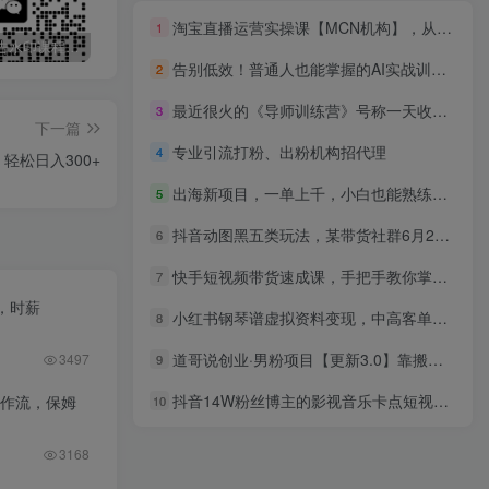
淘宝直播运营实操课【MCN机构】，从0到1做一家月销千W的直播机构
1
最新无广告水印课程资源 长期更新
免费投稿专区，先看要求在投稿！！！
打字打码就能赚钱的副业，利用碎片时间，实现月入过万，简单的赚钱小副业
告别低效！普通人也能掌握的AI实战训练营
2
最近很火的《导师训练营》号称一天收入几千（全套完整版课程+工具）
3
下一篇
专业引流打粉、出粉机构招代理
4
松日入300+
出海新项目，一单上千，小白也能熟练操作
5
抖音动图黑五类玩法，某带货社群6月27日分享课，即学即用快速变现
6
快手短视频带货速成课，手把手教你掌握快手短视频带货的核心技能
7
，时薪
小红书钢琴谱虚拟资料变现，中高客单价，小白照搬的“躺賺”玩法【保姆级SOP手册】
8
道哥说创业·男粉项目【更新3.0】靠搬运赚钱，日入800+利润非常高！
3497
9
抖音14W粉丝博主的影视音乐卡点短视频教学，赛道流量大，制作简单，撸伙伴计划+精选双份收益！
工作流，保姆
10
3168