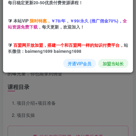
每日稳定更新20-50优质付费资源课程！
您当前未登录！建议登陆后购买，可保存购买订单
🔰 本站VIP
限时特惠，
￥78/年，￥99/永久 (推广佣金70%)，
全
站资源免费下载，
每天更新，欢迎加入！
项目介绍
🔰
百盟网开放加盟，搭建一个和百盟网一样的知识付费平台，
站
长微信：baimeng1699 baimeng1698
我们只需要把商家提供的视频发布到我们自己的账号上面即
开通VIP会员
加盟当站长
可例如 抖音 快手 视频号 百家号等账号，从而提高商家产品
的曝光量，你也能拿到佣金
课程目录
项目介绍+项目准备
项目实操