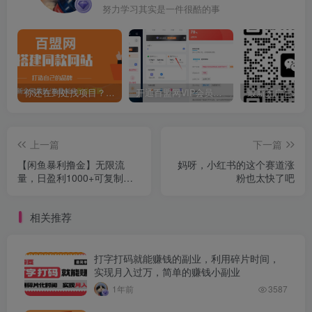
努力学习其实是一件很酷的事
你还在到处找项目？还在当韭菜？我靠卖项目一个月收入5万+，曾经我也是个失败者。
开通百盟网VIP会员，尊享全站资源免费下载，享70%的推广提成！！【限时五折优惠】
上一篇
下一篇
【闲鱼暴利撸金】无限流
妈呀，小红书的这个赛道涨
量，日盈利1000+可复制扩
粉也太快了吧
大，长期可操作
相关推荐
打字打码就能赚钱的副业，利用碎片时间，
实现月入过万，简单的赚钱小副业
1年前
3587