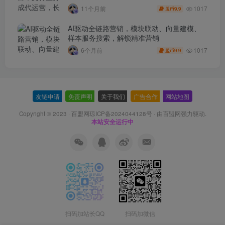
1017
11个月前
9.9
盟币
AI驱动全链路营销，模块联动、向量建模、
样本服务搜索，解锁精准营销
1017
6个月前
9.9
盟币
友链申请
-
免责声明
-
关于我们
-
广告合作
-
网站地图
Copyright © 2023 ·
百盟网琼ICP备2024044128号
· 由
百盟网
强力驱动.
本站安全运行中
扫码加站长QQ
扫码加微信