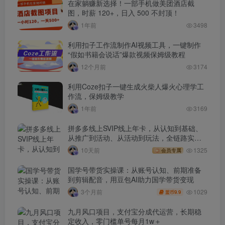
在家躺赚新选择！一部手机做美团酒店截
图，时薪 120+，日入 500 不封顶！
1年前
3498
利用扣子工作流制作AI视频工具，一键制作
“假如书籍会说话”爆款视频保姆级教程
12个月前
3174
利用Coze扣子一键生成火柴人爆火心理学工
作流，保姆级教学
1年前
3169
拼多多线上SVIP线上年卡，从认知到基础、
从推广到活动、从活动到玩法，全链路实战
(260730)
10天前
1325
会员专属
国学号带货实操课：从账号认知、前期准备
到剪辑配音，用豆包AI助力国学带货变现
1029
3个月前
9.9
盟币
九月风口项目，支付宝分成代运营，长期稳
定收入，零门槛单号每月1w＋