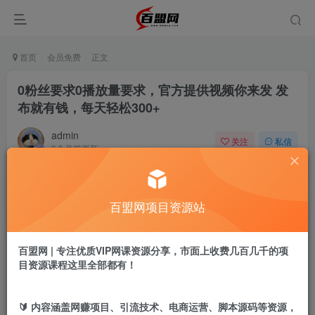
首页
会员免费
正文
0粉丝要求0播放量要求，官方提供视频你来发 发
布就有钱，每天轻松300+
admin
关注
私信
9个月前更新
76
5
付费阅读
百盟网项目资源站
0粉丝要求0播放量要求，官方提供视频你来发 发布就有钱，每天轻松300+
此内容为付费阅读，请付费后查看
9.9
百盟网 | 专注优质VIP网课资源分享，市面上收费几百几千的项
盟币
目资源课程这里全部都有！
免费
免费
黄金会员
超级会员
🔰 内容涵盖网赚项目、引流技术、电商运营、脚本源码等资源，
立即购买