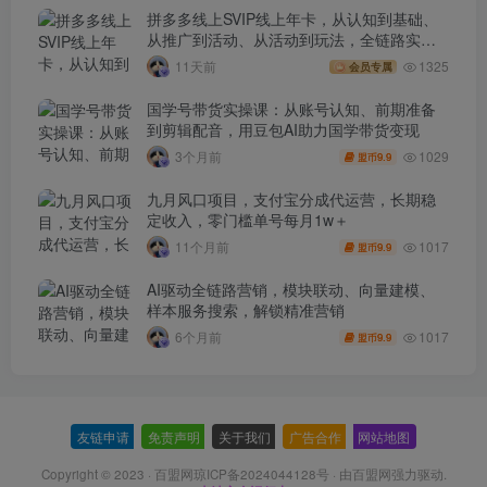
拼多多线上SVIP线上年卡，从认知到基础、
从推广到活动、从活动到玩法，全链路实战
(260730)
11天前
1325
会员专属
国学号带货实操课：从账号认知、前期准备
到剪辑配音，用豆包AI助力国学带货变现
1029
3个月前
9.9
盟币
九月风口项目，支付宝分成代运营，长期稳
定收入，零门槛单号每月1w＋
1017
11个月前
9.9
盟币
AI驱动全链路营销，模块联动、向量建模、
样本服务搜索，解锁精准营销
1017
6个月前
9.9
盟币
友链申请
-
免责声明
-
关于我们
-
广告合作
-
网站地图
Copyright © 2023 ·
百盟网琼ICP备2024044128号
· 由
百盟网
强力驱动.