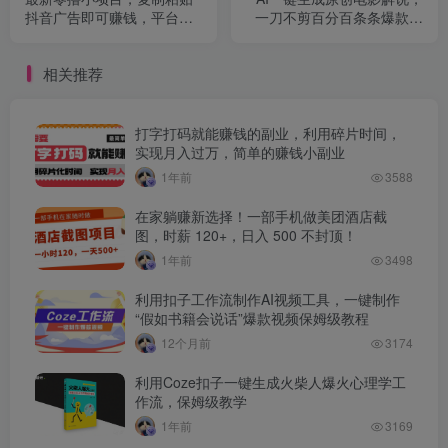
抖音广告即可赚钱，平台大
一刀不剪百分百条条爆款，
水，任务不限量，一天
小白无脑操作，轻松月入过
1000+
万
相关推荐
打字打码就能赚钱的副业，利用碎片时间，
实现月入过万，简单的赚钱小副业
1年前
3588
在家躺赚新选择！一部手机做美团酒店截
图，时薪 120+，日入 500 不封顶！
1年前
3498
利用扣子工作流制作AI视频工具，一键制作
“假如书籍会说话”爆款视频保姆级教程
12个月前
3174
利用Coze扣子一键生成火柴人爆火心理学工
作流，保姆级教学
1年前
3169