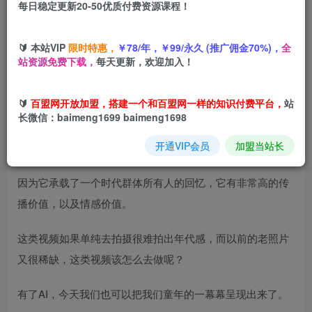
每日稳定更新20-50优质付费资源课程！
您当前未登录！建议登陆后购买，可保存购买订单
🔰 本站VIP
限时特惠，
￥78/年，￥99/永久 (推广佣金70%)，
全
站资源免费下载，
每天更新，欢迎加入！
项目介绍
🔰
百盟网开放加盟，搭建一个和百盟网一样的知识付费平台，
站
长微信：baimeng1699 baimeng1698
童年回忆这个赛道在短视频里面一直都很火爆，点赞量，浏
开通VIP会员
加盟当站长
览量都是很猛的
因为它承载了一个时代群体所有人的回忆，它有非常高的传
播价值，以及情感价值。
这类视频如果单纯去拍摄很难拍出年代感，而以前的老照片
又很稀缺，这类视频该怎么去做呢？
有了AI，今天我们也可以把我们童年的一幕幕呈现出来了。