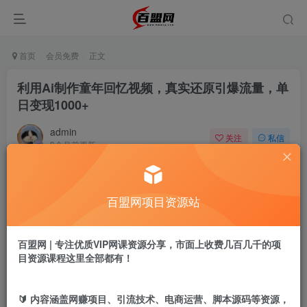
首页
会员免费
正文
利用Ai制作童年回忆视频，真实还原引爆流量，单
日变现1000+
admin
关注
私信
9个月前更新
582
13
付费阅读
百盟网项目资源站
利用Ai制作童年回忆视频，真实还原引爆流量，单日变现1000+
此内容为付费阅读，请付费后查看
9.9
百盟网 | 专注优质VIP网课资源分享，市面上收费几百几千的项
盟币
目资源课程这里全部都有！
免费
免费
黄金会员
超级会员
🔰 内容涵盖网赚项目、引流技术、电商运营、脚本源码等资源，
立即购买