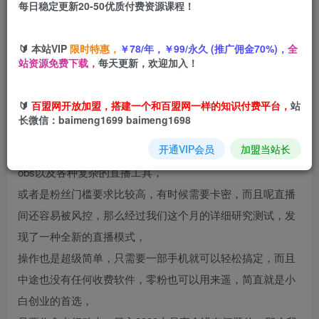
每日稳定更新20-50优质付费资源课程！
您当前未登录！建议登陆后购买，可保存购买订单
🔰 本站VIP
限时特惠，
￥78/年，￥99/永久 (推广佣金70%)，
全
站资源免费下载，
每天更新，欢迎加入！
项目介绍
🔰
百盟网开放加盟，搭建一个和百盟网一样的知识付费平台，
站
长微信：baimeng1699 baimeng1698
相信大家或多或少肯定都接触过无人播剧这个项目，那么他
开通VIP会员
加盟当站长
们以往的要求都是比较高的，不是要用到电脑，就是要用到
obs以及各种复杂的直播工具，
或者是粉丝门槛要求比较高，有时候需要卡密，而且呢直播
间还容易被风控，那么经过我们这个月的详细研究测试，发
现了一种全新的直播模式，
操作也是超级简单，只需要一部手机就可以轻松搞定，而且
中途也没有任何收费软件，零粉也可以用来遥，简直就是小
白创业的首选，