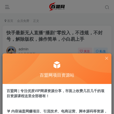
首页
会员免费
正文
快手最新无人直播“播剧”零投入，不违规，不封
号，解除版权，操作简单，小白易上手
admin
关注
私信
9个月前更新
270
18
付费阅读
百盟网项目资源站
快手最新无人直播“播剧”零投入，不违规，不封号，解除版权，操作简单，小白易上手
此内容为付费阅读，请付费后查看
9.9
百盟网 | 专注优质VIP网课资源分享，市面上收费几百几千的项
盟币
目资源课程这里全部都有！
免费
免费
黄金会员
超级会员
🔰 内容涵盖网赚项目、引流技术、电商运营、脚本源码等资源，
立即购买