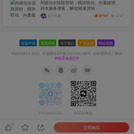
AI驱动全链路营销，模块联动、向量建模、
样本服务搜索，解锁精准营销
1017
6个月前
9.9
盟币
友链申请
-
免责声明
-
关于我们
-
广告合作
-
网站地图
Copyright © 2023 ·
百盟网琼ICP备2024044128号
· 由
百盟网
强力驱动.
本站安全运行中
扫码加站长QQ
扫码加微信
18
立即购买