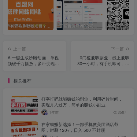
你还在到处找项目？还在当韭菜？我靠卖项目一个月收入5万+，曾经我也是个失败者。
开通百盟网VIP会员，尊享全站资源免费下载，享70%的推广提成！！【限时五折优惠】
上一篇
下一篇
AI一键生成沙雕动画，单视
0门槛兼职副业，线上兼职
频破千万播放，多种变现方
30一小时，有手机即可，在
式，日入2000+
家就能做
相关推荐
打字打码就能赚钱的副业，利用碎片时间，
实现月入过万，简单的赚钱小副业
1年前
3587
在家躺赚新选择！一部手机做美团酒店截
图，时薪 120+，日入 500 不封顶！