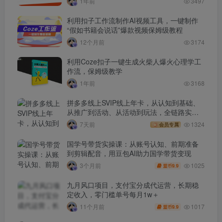
1年前
3497
利用扣子工作流制作AI视频工具，一键制作
“假如书籍会说话”爆款视频保姆级教程
12个月前
3174
利用Coze扣子一键生成火柴人爆火心理学工
作流，保姆级教学
1年前
3168
拼多多线上SVIP线上年卡，从认知到基础、
从推广到活动、从活动到玩法，全链路实战
(260730)
7天前
1324
会员专属
国学号带货实操课：从账号认知、前期准备
到剪辑配音，用豆包AI助力国学带货变现
1025
3个月前
9.9
盟币
九月风口项目，支付宝分成代运营，长期稳
定收入，零门槛单号每月1w＋
1017
11个月前
9.9
盟币