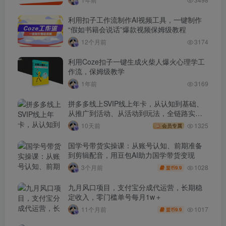
利用扣子工作流制作AI视频工具，一键制作
“假如书籍会说话”爆款视频保姆级教程
12个月前
3174
利用Coze扣子一键生成火柴人爆火心理学工
作流，保姆级教学
1年前
3169
拼多多线上SVIP线上年卡，从认知到基础、
从推广到活动、从活动到玩法，全链路实战
(260730)
10天前
1325
会员专属
国学号带货实操课：从账号认知、前期准备
到剪辑配音，用豆包AI助力国学带货变现
1028
3个月前
9.9
盟币
九月风口项目，支付宝分成代运营，长期稳
定收入，零门槛单号每月1w＋
1017
11个月前
9.9
盟币