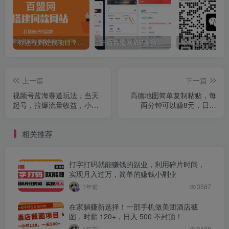
你还在到处找项目？还在当韭菜？我靠卖项目一个月收入5万+，曾经我也是个失败者。
开通百盟网VIP会员，尊享全站资源免费下载，享70%的推广提成！！【限时五折优惠】
上一篇
下一篇
视频号蓝海赛道玩法，当天
高德地图简单复制粘贴，每
起号，拉爆流量收益，小白
两分钟可以赚8元，日入
也能轻松月入30000+
600+无上限
相关推荐
打字打码就能赚钱的副业，利用碎片时间，
实现月入过万，简单的赚钱小副业
1年前
3587
在家躺赚新选择！一部手机做美团酒店截
图，时薪 120+，日入 500 不封顶！
1年前
3498