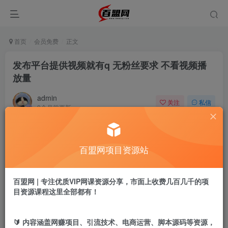
首页
会员免费
正文
发布平台提供视频就有q 无粉丝要求 不看视频播
放量
admin
关注
私信
9个月前更新
923
10
付费阅读
百盟网项目资源站
发布平台提供视频就有q 无粉丝要求 不看视频播放量
此内容为付费阅读，请付费后查看
9.9
百盟网 | 专注优质VIP网课资源分享，市面上收费几百几千的项
盟币
目资源课程这里全部都有！
免费
免费
黄金会员
超级会员
🔰 内容涵盖网赚项目、引流技术、电商运营、脚本源码等资源，
立即购买