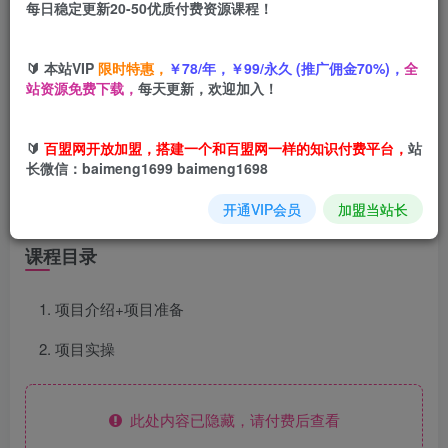
每日稳定更新20-50优质付费资源课程！
您当前未登录！建议登陆后购买，可保存购买订单
🔰 本站VIP
限时特惠，
￥78/年，￥99/永久 (推广佣金70%)，
全
站资源免费下载，
每天更新，欢迎加入！
项目介绍
🔰
百盟网开放加盟，搭建一个和百盟网一样的知识付费平台，
站
长微信：baimeng1699 baimeng1698
发布平台提供视频就有钱 无粉丝要求 不看视频播放量 发布
开通VIP会员
加盟当站长
就有钱 一天300+
课程目录
项目介绍+项目准备
项目实操
此处内容已隐藏，请付费后查看