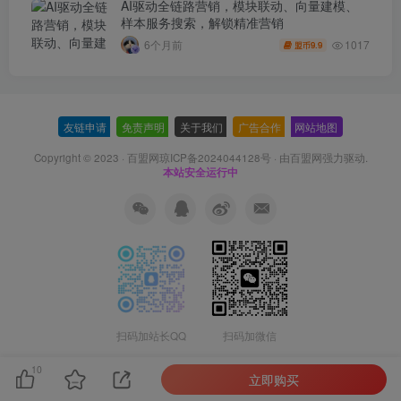
AI驱动全链路营销，模块联动、向量建模、
样本服务搜索，解锁精准营销
1017
6个月前
9.9
盟币
友链申请
-
免责声明
-
关于我们
-
广告合作
-
网站地图
Copyright © 2023 ·
百盟网琼ICP备2024044128号
· 由
百盟网
强力驱动.
本站安全运行中
扫码加站长QQ
扫码加微信
10
立即购买