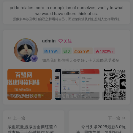
pride relates more to our opinion of ourselves, vanity to what
we would have others think of us.
骄傲多半涉及我们自己怎样看待自己，而虚荣则涉及我们想别人怎样看我们
admin
关注
1.9W+
0
22.9W+
1023W+
如果我们相信明天会更好，今天就能承受艰辛
你还在到处找项目？还在当韭菜？我靠卖项目一个月收入5万+，曾经我也是个失败者。
开通百盟网VIP会员，尊享全站资源免费下载，享70%的推广提成！！【限时五折优惠】
上一篇
下一篇
咸鱼流量虚拟掘金训练营 0
今日头条2025最新3.0玩
成本每天十分钟操作 轻松月
法，思路简单，复制粘贴，