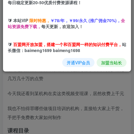
每日稳定更新20-50优质付费资源课程！
您当前未登录！建议登陆后购买，可保存购买订单
🔰 本站VIP
限时特惠，
￥78/年，￥99/永久 (推广佣金70%)，
全
站资源免费下载，
每天更新，欢迎加入！
项目介绍
🔰
百盟网开放加盟，搭建一个和百盟网一样的知识付费平台，
站
长微信：baimeng1699 baimeng1698
今天给大家拆解一个视频号橘猫摆摊的vlog视频
开通VIP会员
加盟当站长
最近这类作品在某音，某红书，视频号都非常火，好多都是
几万几十万的点赞
今天我还看到某机构在卖这类视频变现课，居然收费上千元
我也不怕得罪哪些做项目培训的机构，直接给大家上干货，
手把手免费教大家如何制作
课程目录