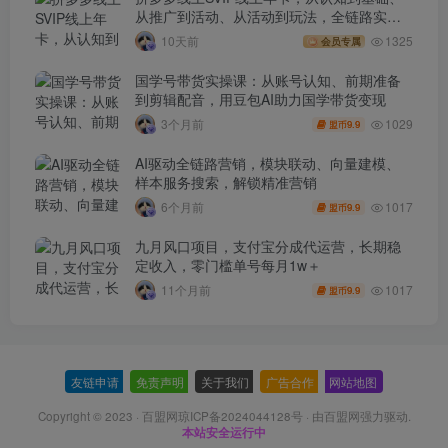
从推广到活动、从活动到玩法，全链路实战
(260730)
10天前
1325
会员专属
国学号带货实操课：从账号认知、前期准备
到剪辑配音，用豆包AI助力国学带货变现
1029
3个月前
9.9
盟币
AI驱动全链路营销，模块联动、向量建模、
样本服务搜索，解锁精准营销
1017
6个月前
9.9
盟币
九月风口项目，支付宝分成代运营，长期稳
定收入，零门槛单号每月1w＋
1017
11个月前
9.9
盟币
友链申请
-
免责声明
-
关于我们
-
广告合作
-
网站地图
Copyright © 2023 ·
百盟网琼ICP备2024044128号
· 由
百盟网
强力驱动.
本站安全运行中