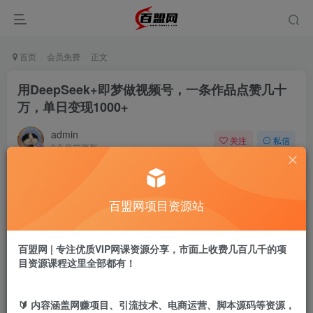
首页
会员免费
正文
用DeepSeek+即梦做视频号，一条作品点赞几十
万，单日变现1000+
admin
关注
私信
9个月前更新
946
11
付费阅读
百盟网项目资源站
用DeepSeek+即梦做视频号，一条作品点赞几十万，单日变现1000+
此内容为付费阅读，请付费后查看
9.9
百盟网 | 专注优质VIP网课资源分享，市面上收费几百几千的项
盟币
目资源课程这里全部都有！
免费
免费
黄金会员
超级会员
🔰 内容涵盖网赚项目、引流技术、电商运营、脚本源码等资源，
立即购买