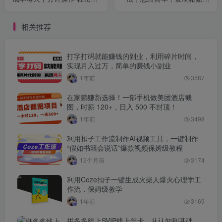
入5000+
轻松实现矩阵日入2000+
相关推荐
打字打码就能赚钱的副业，利用碎片时间，
实现月入过万，简单的赚钱小副业
1年前
3587
在家躺赚新选择！一部手机做美团酒店截
图，时薪 120+，日入 500 不封顶！
1年前
3498
利用扣子工作流制作AI视频工具，一键制作
“假如书籍会说话”爆款视频保姆级教程
12个月前
3174
利用Coze扣子一键生成火柴人爆火心理学工
作流，保姆级教学
1年前
3169
拼多多线上SVIP线上年卡，从认知到基础、