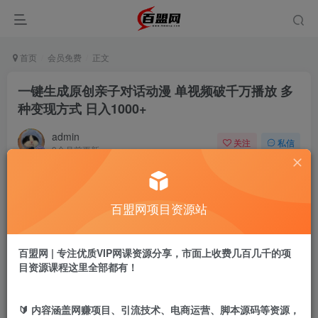
首页
会员免费
正文
一键生成原创亲子对话动漫 单视频破千万播放 多
种变现方式 日入1000+
admin
关注
私信
9个月前更新
287
5
付费阅读
百盟网项目资源站
一键生成原创亲子对话动漫 单视频破千万播放 多种变现方式 日入1000+
此内容为付费阅读，请付费后查看
9.9
百盟网 | 专注优质VIP网课资源分享，市面上收费几百几千的项
盟币
目资源课程这里全部都有！
免费
免费
黄金会员
超级会员
🔰 内容涵盖网赚项目、引流技术、电商运营、脚本源码等资源，
立即购买