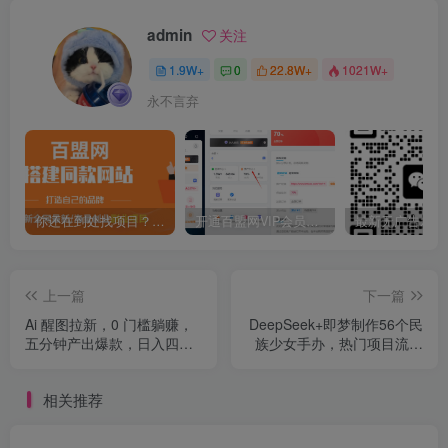
admin
关注
1.9W+
0
22.8W+
1021W+
永不言弃
你还在到处找项目？还在当韭菜？我靠卖项目一个月收入5万+，曾经我也是个失败者。
开通百盟网VIP会员，尊享全站资源免费下载，享70%的推广提成！！【限时五折优惠】
上一篇
下一篇
Ai 醒图拉新，0 门槛躺赚，
DeepSeek+即梦制作56个民
五分钟产出爆款，日入四位
族少女手办，热门项目流量
数不是梦
暴涨，单日变现1000+
相关推荐