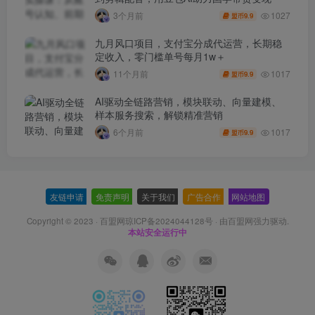
1027
3个月前
9.9
盟币
九月风口项目，支付宝分成代运营，长期稳
定收入，零门槛单号每月1w＋
1017
11个月前
9.9
盟币
AI驱动全链路营销，模块联动、向量建模、
样本服务搜索，解锁精准营销
1017
6个月前
9.9
盟币
友链申请
-
免责声明
-
关于我们
-
广告合作
-
网站地图
Copyright © 2023 ·
百盟网琼ICP备2024044128号
· 由
百盟网
强力驱动.
本站安全运行中