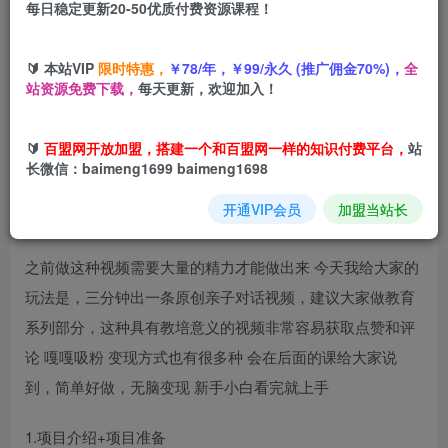
每日稳定更新20-50优质付费资源课程！
您当前未登录！建议登陆后购买，可保存购买订单
🔰 本站VIP
限时特惠，
￥78/年，￥99/永久 (推广佣金70%)，
全
站资源免费下载，
每天更新，欢迎加入！
亲子教育对话是一个非常大的流量集中地，这类赛道，非常
的具有教培作用，对标的用户就是那批为人父母的
🔰
百盟网开放加盟，搭建一个和百盟网一样的知识付费平台，
站
长微信：baimeng1699 baimeng1698
任何父母对于这块都是非常非常重视的 纯纯的顺应人性，各
开通VIP会员
加盟当站长
个平台流量给的也是非常的多
之前做这种视频需要大量的精力才能做出来 今天我给大家的
玩法是，三分钟出一条原创亲子对话视频，建议大家做教育
系列部分，这种具有教培意义的视频非常容易获取点赞和评
论 嘎嘎吸粉 变现方式也有很多种 会在后面的课给大家说
到，简单好做，无脑变现 新手小白看完就上手
1.项目介绍+项目准备