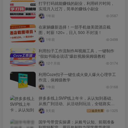
打字打码就能赚钱的副业，利用碎片时间，
实现月入过万，简单的赚钱小副业
1年前
3587
在家躺赚新选择！一部手机做美团酒店截
图，时薪 120+，日入 500 不封顶！
1年前
3498
利用扣子工作流制作AI视频工具，一键制作
“假如书籍会说话”爆款视频保姆级教程
12个月前
3174
利用Coze扣子一键生成火柴人爆火心理学工
作流，保姆级教学
1年前
3168
拼多多线上SVIP线上年卡，从认知到基础、
从推广到活动、从活动到玩法，全链路实战
(260730)
9天前
1325
会员专属
国学号带货实操课：从账号认知、前期准备
到剪辑配音，用豆包AI助力国学带货变现