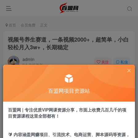
首页
会员免费
正文
视频号养生赛道，一条视频2000+，超简单，小白
轻松月入3w+，长期稳定
admin
关注
私信
9个月前更新
757
4
付费阅读
百盟网项目资源站
视频号养生赛道，一条视频2000+，超简单，小白轻松月入3w+，长期稳定
此内容为付费阅读，请付费后查看
9.9
百盟网 | 专注优质VIP网课资源分享，市面上收费几百几千的项
盟币
目资源课程这里全部都有！
免费
免费
黄金会员
超级会员
🔰 内容涵盖网赚项目、引流技术、电商运营、脚本源码等资源，
立即购买