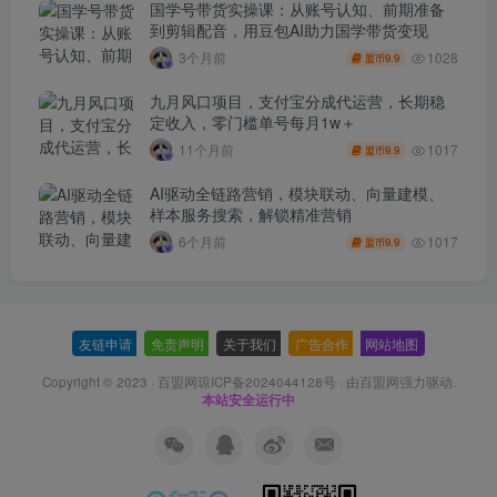
国学号带货实操课：从账号认知、前期准备
到剪辑配音，用豆包AI助力国学带货变现
1028
3个月前
9.9
盟币
九月风口项目，支付宝分成代运营，长期稳
定收入，零门槛单号每月1w＋
1017
11个月前
9.9
盟币
AI驱动全链路营销，模块联动、向量建模、
样本服务搜索，解锁精准营销
1017
6个月前
9.9
盟币
友链申请
-
免责声明
-
关于我们
-
广告合作
-
网站地图
Copyright © 2023 ·
百盟网琼ICP备2024044128号
· 由
百盟网
强力驱动.
本站安全运行中