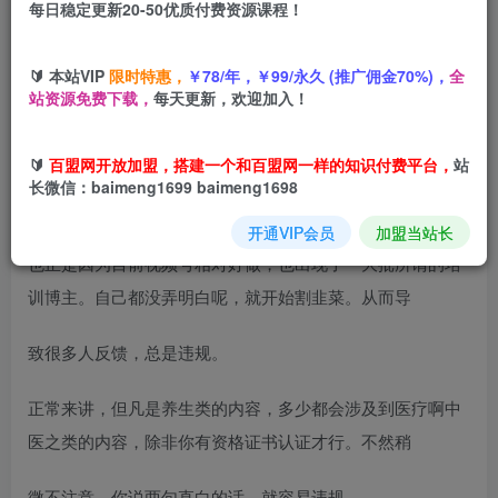
每日稳定更新20-50优质付费资源课程！
您当前未登录！建议登陆后购买，可保存购买订单
🔰 本站VIP
限时特惠，
￥78/年，￥99/永久 (推广佣金70%)，
全
站资源免费下载，
每天更新，欢迎加入！
项目简介：
🔰
百盟网开放加盟，搭建一个和百盟网一样的知识付费平台，
站
视频号的养生赛道，真的是相对于其他内容来讲，出单容易
长微信：baimeng1699 baimeng1698
很多。在没有开播的情况下，一条视频的佣金1800。
开通VIP会员
加盟当站长
也正是因为目前视频号相对好做，也出现了一大批所谓的培
训博主。自己都没弄明白呢，就开始割韭菜。从而导
致很多人反馈，总是违规。
正常来讲，但凡是养生类的内容，多少都会涉及到医疗啊中
医之类的内容，除非你有资格证书认证才行。不然稍
微不注意，你说两句直白的话，就容易违规。