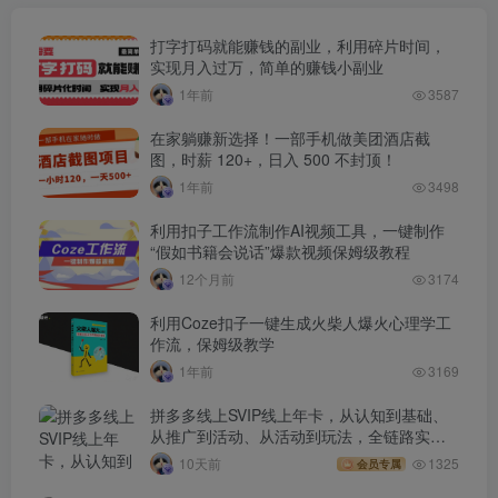
打字打码就能赚钱的副业，利用碎片时间，
实现月入过万，简单的赚钱小副业
1年前
3587
在家躺赚新选择！一部手机做美团酒店截
图，时薪 120+，日入 500 不封顶！
1年前
3498
利用扣子工作流制作AI视频工具，一键制作
“假如书籍会说话”爆款视频保姆级教程
12个月前
3174
利用Coze扣子一键生成火柴人爆火心理学工
作流，保姆级教学
1年前
3169
拼多多线上SVIP线上年卡，从认知到基础、
从推广到活动、从活动到玩法，全链路实战
(260730)
10天前
1325
会员专属