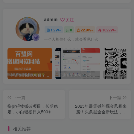
admin
关注
1.9W+
0
22.9W+
1022W+
一个人相信什么，就会看见什么
你还在到处找项目？还在当韭菜？我靠卖项目一个月收入5万+，曾经我也是个失败者。
开通百盟网VIP会员，尊享全站资源免费下载，享70%的推广提成！！【限时五折优惠】
上一篇
下一篇
撸货得物搬砖项目，长期稳
2025年最震撼的掘金风暴来
定，小白轻松日入500➕
袭！头条掘金全新玩法，简
直是财富密码大公开！
相关推荐