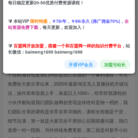
每日稳定更新20-50优质付费资源课程！
您当前未登录！建议登陆后购买，可保存购买订单
🔰 本站VIP
限时特惠，
￥78/年，￥99/永久 (推广佣金70%)，
全
站资源免费下载，
每天更新，欢迎加入！
项目介绍
🔰
百盟网开放加盟，搭建一个和百盟网一样的知识付费平台，
站
长微信：baimeng1699 baimeng1698
淘宝平台也是刚放开了无人直播，红利和风口期，一部电脑
开通VIP会员
加盟当站长
实现财富自由，挂起来就完事，真正意义上的睡后收入，这
个挂机项目也是我们内部是自己在做的一个暴利项目，今天
免费给大家分享出来，2025年最新淘宝无人直播挂机升级玩
法，操作简单容易上手，保底日入1000+，经常听我课程的
小伙伴都知道我们团队做网创变现这块绝对是独一档的，我
们团队分享的课程是非常非常详细的，课程全程都是干货，
细节拉满，第一就是大家完全不用担心后期搭建问题，我们
老师一对一陪跑，另外持续免费更新，第二就是对新手小白