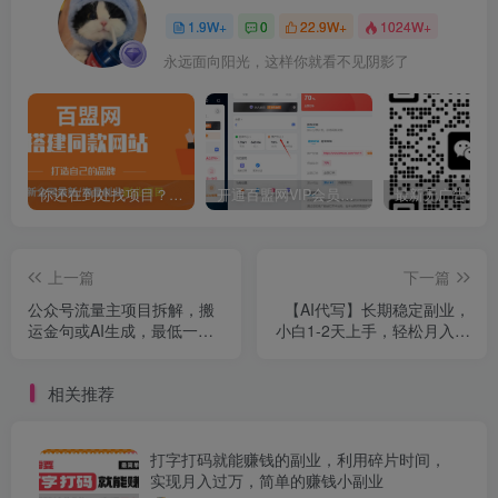
1.9W+
0
22.9W+
1024W+
永远面向阳光，这样你就看不见阴影了
你还在到处找项目？还在当韭菜？我靠卖项目一个月收入5万+，曾经我也是个失败者。
开通百盟网VIP会员，尊享全站资源免费下载，享70%的推广提成！！【限时五折优惠】
上一篇
下一篇
公众号流量主项目拆解，搬
【AI代写】长期稳定副业，
运金句或AI生成，最低一天
小白1-2天上手，轻松月入几
200+
千+
相关推荐
打字打码就能赚钱的副业，利用碎片时间，
实现月入过万，简单的赚钱小副业