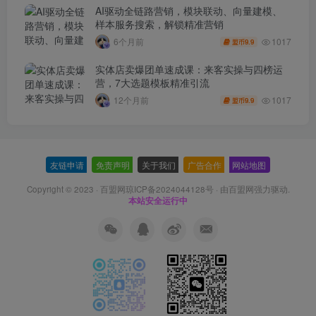
AI驱动全链路营销，模块联动、向量建模、
样本服务搜索，解锁精准营销
1017
6个月前
9.9
盟币
实体店卖爆团单速成课：来客实操与四榜运
营，7大选题模板精准引流
1017
12个月前
9.9
盟币
友链申请
-
免责声明
-
关于我们
-
广告合作
-
网站地图
Copyright © 2023 ·
百盟网琼ICP备2024044128号
· 由
百盟网
强力驱动.
本站安全运行中