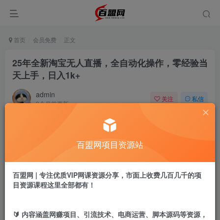
首页
会员免费
正文
25年全新淘宝无人直播，全自动化操作，零经验当
天上手，日入1k+
admin
关注
私信
9个月前更新
990
7
付费阅读
百盟网项目资源站
25年全新淘宝无人直播，全自动化操作，零经验当天上手，日入1k+
此内容为付费阅读，请付费后查看
9.9
百盟网 | 专注优质VIP网课资源分享，市面上收费几百几千的项
盟币
目资源课程这里全部都有！
免费
免费
黄金会员
超级会员
🔰 内容涵盖网赚项目、引流技术、电商运营、脚本源码等资源，
立即购买