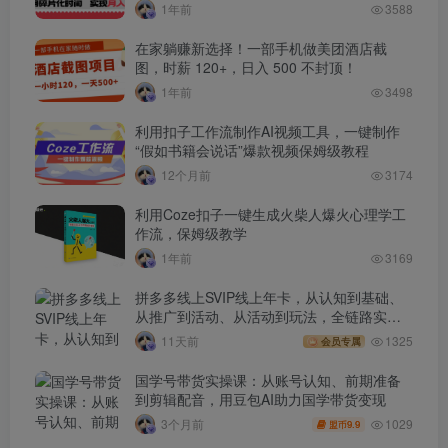
1年前
3588
在家躺赚新选择！一部手机做美团酒店截
图，时薪 120+，日入 500 不封顶！
1年前
3498
利用扣子工作流制作AI视频工具，一键制作
“假如书籍会说话”爆款视频保姆级教程
12个月前
3174
利用Coze扣子一键生成火柴人爆火心理学工
作流，保姆级教学
1年前
3169
拼多多线上SVIP线上年卡，从认知到基础、
从推广到活动、从活动到玩法，全链路实战
(260730)
11天前
1325
会员专属
国学号带货实操课：从账号认知、前期准备
到剪辑配音，用豆包AI助力国学带货变现
1029
3个月前
9.9
盟币