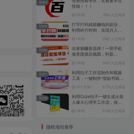
免费投稿专区，先看要求在
TOP4
投稿！！！
2年前
2W+人已阅读
打字打码就能赚钱的副业，
TOP5
利用碎片时间，实现月入过
万，简单的赚钱小副业
1年前
3587人已阅读
在家躺赚新选择！一部手机
TOP6
做美团酒店截图，时薪
120+，日入 500 不封顶！
1年前
3497人已阅读
利用扣子工作流制作AI视频
TOP7
工具，一键制作“假如书籍会
说话”爆款视频保姆级教程
12个月前
3174人已阅读
利用Coze扣子一键生成火柴
TOP8
人爆火心理学工作流，保姆
级教学
1年前
3168人已阅读
最新无广告水印课程资源 长期更新
免费投稿专区，先看要求在投稿！！！
打字打码就能赚钱的副业，利用碎片时间，实现月入过万，简单的赚钱小副业
随机项目推荐