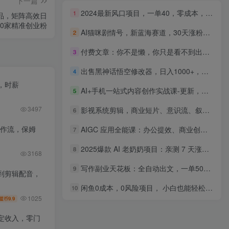
下一篇
2024最新风口项目，一单40，零成本，日入2000+，无脑操作
1
品，矩阵高效日
00家精准创业粉
AI猫咪剧情号，新蓝海赛道，30天涨粉100W，制作简单无脑，轻松月入1w+
2
付费文章：你不是懒，你只是看不到出路！两万字深度拆解，打破学习工作赚钱死循环
3
出售黑神话悟空修改器，日入1000+，爆火新风口
4
，时薪
AI+手机一站式内容创作实战课-更新，文案PPT思维导图全覆盖，轻松制作宣传带货创意各类视频
5
3497
影视系统剪辑，商业短片、意识流、叙事片实战，零基础入行做专业剪辑师
6
工作流，保姆
AIGC 应用全能课：办公提效、商业创作、智能体搭建、企业转型，一站式学会AI应用
7
2025爆款 AI 老奶奶项目：亲测 7 天涨粉 1W+，私域变现 1000+
8
3168
写作副业天花板：全自动出文，一单500+，免费接单群，小白当天上手当天收米
9
到剪辑配音，
闲鱼0成本，0风险项目， 小白也能轻松日入1000+简单易上手
10
1025
9.9
盟币
定收入，零门