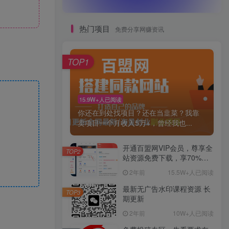
热门项目
免费分享网赚资讯
TOP1
15.9W+人已阅读
你还在到处找项目？还在当韭菜？我靠
卖项目一个月收入5万+，曾经我也...
开通百盟网VIP会员，尊享全
TOP2
站资源免费下载，享70%的
推广提成！！【限时五折优
2年前
15.5W+人已阅读
惠】
最新无广告水印课程资源 长
TOP3
期更新
2年前
10W+人已阅读