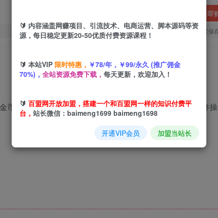
立即
🔰 内容涵盖网赚项目、引流技术、电商运营、脚本源码等资
您当前未登录！建议登陆后购买，可保
源，每日稳定更新20-50优质付费资源课程！
🔰 本站VIP
限时特惠，
￥78/年，￥99/永久 (推广佣金
70%)，
全站资源免费下载，
每天更新，欢迎加入！
🔰
百盟网开放加盟，搭建一个和百盟网一样的知识付费平
戏金币，然后兑换成游戏卡，正规打金项目通过全自动挂机软件操
台，
站长微信：baimeng1699 baimeng1698
开通VIP会员
加盟当站长