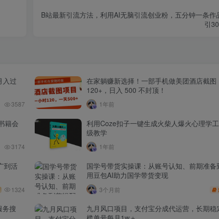
B站最新引流方法，利用AI无脑引流创业粉，五分钟一条作
引3
月入过
在家躺赚新选择！一部手机做美团酒店截图
120+，日入 500 不封顶！
3587
1年前
书籍会
利用Coze扣子一键生成火柴人爆火心理学
级教学
3174
1年前
广到活
国学号带货实操课：从账号认知、前期准备
用豆包AI助力国学带货变现
1324
3个月前
服务搜
九月风口项目，支付宝分成代运营，长期稳
槛单号每月1w＋