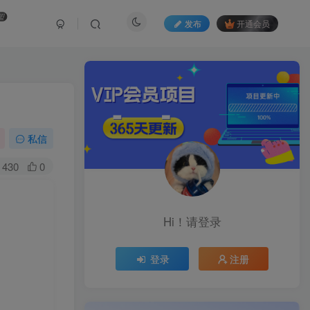
盟
发布
开通会员
私信
430
0
Hi！请登录
登录
注册