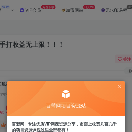
NEW
免费下载
日入2K
加
程
VIP会员
加盟网站
无水印课程
，手打收益无上限！！！
关注
正规游戏卡打金，单机无脑挂收益300+，手打收益无上限！！！
此内容为付费阅读，请付费后查看
9.9
百盟网项目资源站
盟币
百盟网 | 专注优质VIP网课资源分享，市面上收费几百几千
免费
免费
黄金会员
超级会员
的项目资源课程这里全部都有！