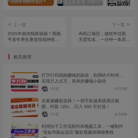
你还在到处找项目？还在当韭菜？我靠卖项目一个月收入5万+，曾经我也是个失败者。
开通百盟网VIP会员，尊享全站资源免费下载，享70%的推广提成！！【限时五折优惠】
上一篇
下一篇
2025年疯传独家秘籍！视频
AI风口项目，做软件拉新，
号老年养生赛道惊现神技，
无需实名，一分钟一条原创
零门槛搬运，日进斗金
视频，日入9000+，收益无
2000+
上限
相关推荐
打字打码就能赚钱的副业，利用碎片时间，
实现月入过万，简单的赚钱小副业
1年前
3588
在家躺赚新选择！一部手机做美团酒店截
图，时薪 120+，日入 500 不封顶！
1年前
3498
利用扣子工作流制作AI视频工具，一键制作
“假如书籍会说话”爆款视频保姆级教程