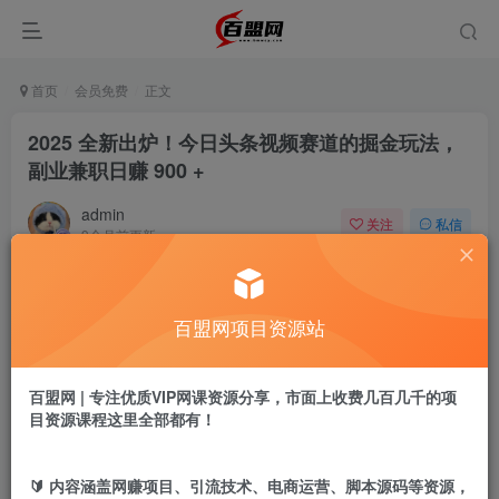
首页
会员免费
正文
2025 全新出炉！今日头条视频赛道的掘金玩法，
副业兼职日赚 900 +
admin
关注
私信
9个月前更新
983
20
付费阅读
百盟网项目资源站
2025 全新出炉！今日头条视频赛道的掘金玩法，副业兼职日赚 900 +
此内容为付费阅读，请付费后查看
9.9
百盟网 | 专注优质VIP网课资源分享，市面上收费几百几千的项
盟币
目资源课程这里全部都有！
免费
免费
黄金会员
超级会员
🔰 内容涵盖网赚项目、引流技术、电商运营、脚本源码等资源，
立即购买