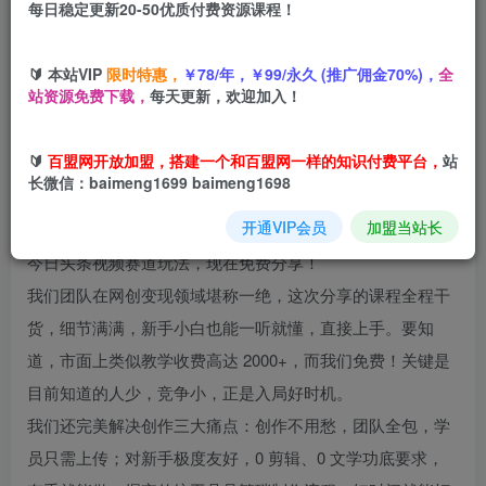
每日稳定更新20-50优质付费资源课程！
您当前未登录！建议登陆后购买，可保存购买订单
🔰 本站VIP
限时特惠，
￥78/年，￥99/永久 (推广佣金70%)，
全
站资源免费下载，
每天更新，欢迎加入！
项目介绍
🔰
百盟网开放加盟，搭建一个和百盟网一样的知识付费平台，
站
长微信：baimeng1699 baimeng1698
想知道 2025 年在头条如何轻松日入 800 + 吗？今天给大家
开通VIP会员
加盟当站长
揭秘一个我们团队内部正在实操的暴利项目 —— 全新升级的
今日头条视频赛道玩法，现在免费分享！​
我们团队在网创变现领域堪称一绝，这次分享的课程全程干
货，细节满满，新手小白也能一听就懂，直接上手。要知
道，市面上类似教学收费高达 2000+，而我们免费！关键是
目前知道的人少，竞争小，正是入局好时机。​
我们还完美解决创作三大痛点：创作不用愁，团队全包，学
员只需上传；对新手极度友好，0 剪辑、0 文学功底要求，