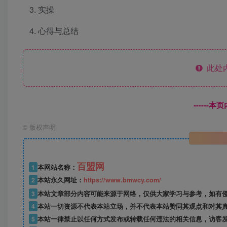
实操
心得与总结
此处
------
©
版权声明
百盟网
1
本网站名称：
2
本站永久网址：
https://www.bmwcy.com/
3
本站文章部分内容可能来源于网络，仅供大家学习与参考，如有
4
本站一切资源不代表本站立场，并不代表本站赞同其观点和对其
5
本站一律禁止以任何方式发布或转载任何违法的相关信息，访客