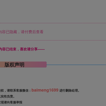
内容已隐藏，请付费后查看
本页内容已结束，喜欢请分享------
版权声明
baimeng1699
侵权，请联系客服微信：
进行删除处理。
真实性负责。
发现请向客服举报