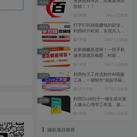
免费投稿专区，先看要求在
TOP4
投稿！！！
2年前
2W+人已阅读
打字打码就能赚钱的副业，
TOP5
利用碎片时间，实现月入过
万，简单的赚钱小副业
1年前
3587人已阅读
在家躺赚新选择！一部手机
TOP6
做美团酒店截图，时薪
120+，日入 500 不封顶！
1年前
3497人已阅读
利用扣子工作流制作AI视频
TOP7
工具，一键制作“假如书籍会
说话”爆款视频保姆级教程
12个月前
3174人已阅读
利用Coze扣子一键生成火柴
TOP8
人爆火心理学工作流，保姆
级教学
1年前
3168人已阅读
随机项目推荐