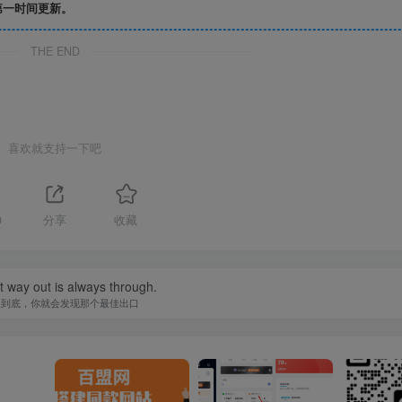
第一时间更新。
THE END
喜欢就支持一下吧
0
分享
收藏
 way out is always through.
走到底，你就会发现那个最佳出口