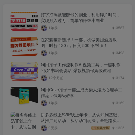
打字打码就能赚钱的副业，利用碎片时间，
实现月入过万，简单的赚钱小副业
1年前
3587
在家躺赚新选择！一部手机做美团酒店截
图，时薪 120+，日入 500 不封顶！
1年前
3498
利用扣子工作流制作AI视频工具，一键制作
“假如书籍会说话”爆款视频保姆级教程
12个月前
3174
利用Coze扣子一键生成火柴人爆火心理学工
作流，保姆级教学
1年前
3169
拼多多线上SVIP线上年卡，从认知到基础、
从推广到活动、从活动到玩法，全链路实战
(260730)
9天前
1325
会员专属