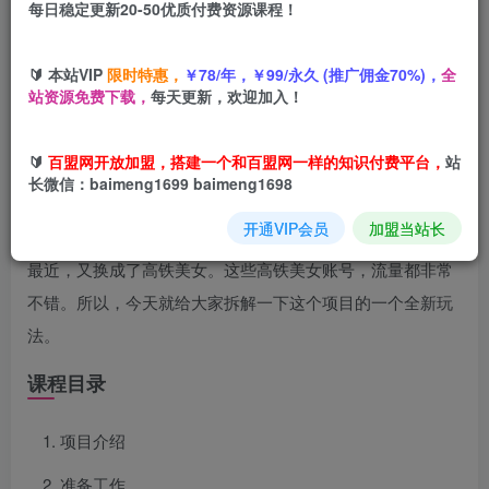
每日稳定更新20-50优质付费资源课程！
您当前未登录！建议登陆后购买，可保存购买订单
🔰 本站VIP
限时特惠，
￥78/年，￥99/永久 (推广佣金70%)，
全
站资源免费下载，
每天更新，欢迎加入！
项目介绍
🔰
百盟网开放加盟，搭建一个和百盟网一样的知识付费平台，
站
不管哪个平台，不管任何时候，美女都是流量密码。想要快
长微信：baimeng1699 baimeng1698
速起号，或者那些专业运营账号的团队，大多会选择美女
开通VIP会员
加盟当站长
号。前段时间，美女跳舞比较多。
最近，又换成了高铁美女。这些高铁美女账号，流量都非常
不错。所以，今天就给大家拆解一下这个项目的一个全新玩
法。
课程目录
项目介绍
准备工作