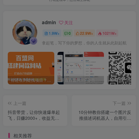
admin
关注
1.9W+
0
22.9W+
1021W+
拿起笔，写下你的梦想，你的人生就从此刻起航
你还在到处找项目？还在当韭菜？我靠卖项目一个月收入5万+，曾经我也是个失败者。
开通百盟网VIP会员，尊享全站资源免费下载，享70%的推广提成！！【限时五折优惠】
上一篇
下一篇
抖音带货，让你快速爆单起
10分钟教你搭建一个图片反
飞，日赚2000+，收益无上
推描述词机器人，自用引流
限
都非常不错
相关推荐