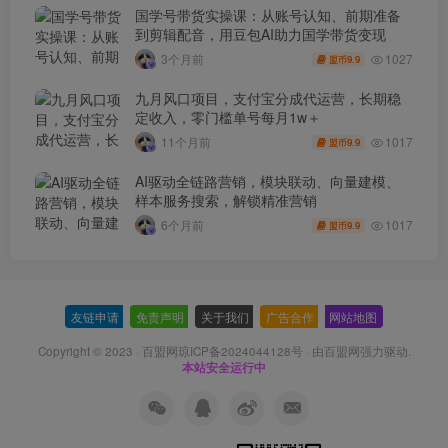
国学号带货实操课：从账号认知、前期准备
到剪辑配音，用豆包AI助力国学带货变现
1027
3个月前
9.9
盟币
九月风口项目，支付宝分成代运营，长期稳
定收入，零门槛单号每月1w＋
1017
11个月前
9.9
盟币
AI驱动全链路营销，模块联动、向量建模、
样本服务搜索，解锁精准营销
1017
6个月前
9.9
盟币
友链申请
-
免责声明
-
关于我们
-
广告合作
-
网站地图
Copyright © 2023 ·
百盟网琼ICP备2024044128号
· 由
百盟网
强力驱动.
本站安全运行中