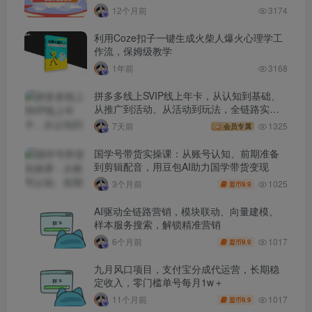
12个月前
3174
利用Coze扣子一键生成火柴人爆火心理学工
作流，保姆级教学
1年前
3168
拼多多线上SVIP线上年卡，从认知到基础、
从推广到活动、从活动到玩法，全链路实战
(260730)
7天前
1325
会员专属
国学号带货实操课：从账号认知、前期准备
到剪辑配音，用豆包AI助力国学带货变现
1025
3个月前
9.9
盟币
AI驱动全链路营销，模块联动、向量建模、
样本服务搜索，解锁精准营销
1017
6个月前
9.9
盟币
九月风口项目，支付宝分成代运营，长期稳
定收入，零门槛单号每月1w＋
1017
11个月前
9.9
盟币