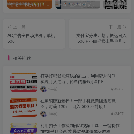
你还在到处找项目？还在当韭菜？我靠卖项目一个月收入5万+，曾经我也是个失败者。
开通百盟网VIP会员，尊享全站资源免费下载，享70%的推广提成！！【限时五折优惠】
上一篇
下一篇
AD广告全自动挂机，单机
支付宝分成计划，搬运日入
500+
500＋小白轻松上手单月破
万收益！
相关推荐
打字打码就能赚钱的副业，利用碎片时间，
实现月入过万，简单的赚钱小副业
1年前
3587
在家躺赚新选择！一部手机做美团酒店截
图，时薪 120+，日入 500 不封顶！
1年前
3497
利用扣子工作流制作AI视频工具，一键制作
“假如书籍会说话”爆款视频保姆级教程