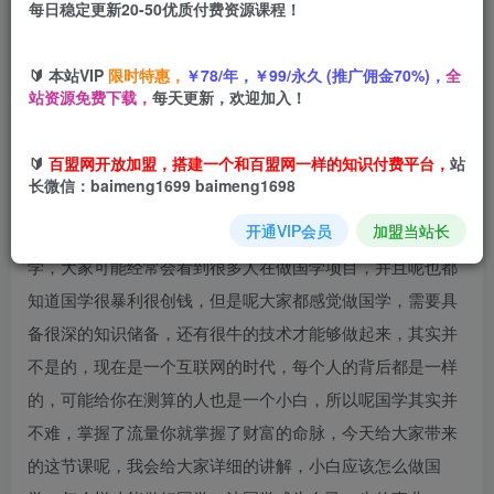
每日稳定更新20-50优质付费资源课程！
您当前未登录！建议登陆后购买，可保存购买订单
🔰 本站VIP
限时特惠，
￥78/年，￥99/永久 (推广佣金70%)，
全
站资源免费下载，
每天更新，欢迎加入！
项目介绍
🔰
百盟网开放加盟，搭建一个和百盟网一样的知识付费平台，
站
长微信：baimeng1699 baimeng1698
大家可能都知道，国学文化已经传承了上千年之久，从古至
开通VIP会员
加盟当站长
今一直都存在着，并且呢我们自身也多多少少的信奉着国
学，大家可能经常会看到很多人在做国学项目，并且呢也都
知道国学很暴利很创钱，但是呢大家都感觉做国学，需要具
备很深的知识储备，还有很牛的技术才能够做起来，其实并
不是的，现在是一个互联网的时代，每个人的背后都是一样
的，可能给你在测算的人也是一个小白，所以呢国学其实并
不难，掌握了流量你就掌握了财富的命脉，今天给大家带来
的这节课呢，我会给大家详细的讲解，小白应该怎么做国