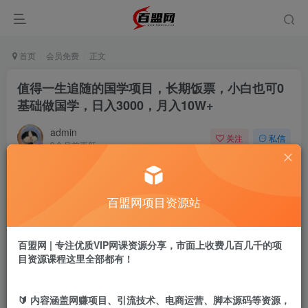
首页
会员免费
正文
值得一生追随的国学项目，长期饭票，小白也可0
基础做国学，日入3000，月入10W+
admin
关注
私信
9个月前更新
123
11
付费阅读
百盟网项目资源站
值得一生追随的国学项目，长期饭票，小白也可0基础做国学，日入3000，月入10W+
此内容为付费阅读，请付费后查看
9.9
百盟网 | 专注优质VIP网课资源分享，市面上收费几百几千的项
盟币
目资源课程这里全部都有！
免费
免费
黄金会员
超级会员
🔰 内容涵盖网赚项目、引流技术、电商运营、脚本源码等资源，
立即购买