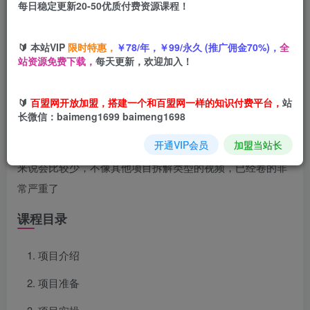
每日稳定更新20-50优质付费资源课程！
您当前未登录！建议登陆后购买，可保存购买订单
🔰 本站VIP
限时特惠，
￥78/年，￥99/永久 (推广佣金70%)，
全
站资源免费下载，
每天更新，欢迎加入！
项目介绍
🔰
百盟网开放加盟，搭建一个和百盟网一样的知识付费平台，
站
长微信：baimeng1699 baimeng1698
通过聊天对话的形式，展现项目的核心，达到引流创业粉的
开通VIP会员
加盟当站长
目的。目前为止还没有多少人在做这种引流方法，竞争相对
来说会比较少，不像其他项目拆解类型的视频，已经卷的非
常严重了
课程目录
项目介绍
项目准备