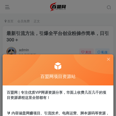
首页
会员免费
正文
最新引流方法，引爆全平台创业粉操作简单，日引
300＋
admin
关注
私信
9个月前更新
135
8
付费阅读
百盟网项目资源站
最新引流方法，引爆全平台创业粉操作简单，日引300＋
此内容为付费阅读，请付费后查看
9.9
百盟网 | 专注优质VIP网课资源分享，市面上收费几百几千的项
盟币
目资源课程这里全部都有！
免费
免费
黄金会员
超级会员
🔰 内容涵盖网赚项目、引流技术、电商运营、脚本源码等资源，
立即购买