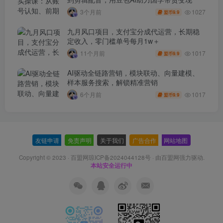
1027
3个月前
9.9
盟币
九月风口项目，支付宝分成代运营，长期稳
定收入，零门槛单号每月1w＋
1017
11个月前
9.9
盟币
AI驱动全链路营销，模块联动、向量建模、
样本服务搜索，解锁精准营销
1017
6个月前
9.9
盟币
友链申请
-
免责声明
-
关于我们
-
广告合作
-
网站地图
Copyright © 2023 ·
百盟网琼ICP备2024044128号
· 由
百盟网
强力驱动.
本站安全运行中