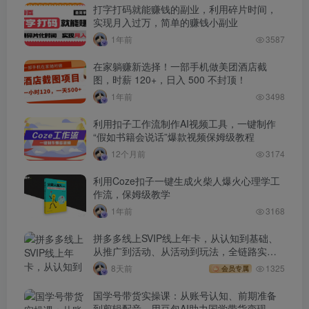
打字打码就能赚钱的副业，利用碎片时间，
实现月入过万，简单的赚钱小副业
1年前
3587
在家躺赚新选择！一部手机做美团酒店截
图，时薪 120+，日入 500 不封顶！
1年前
3498
利用扣子工作流制作AI视频工具，一键制作
“假如书籍会说话”爆款视频保姆级教程
12个月前
3174
利用Coze扣子一键生成火柴人爆火心理学工
作流，保姆级教学
1年前
3168
拼多多线上SVIP线上年卡，从认知到基础、
从推广到活动、从活动到玩法，全链路实战
(260730)
8天前
1325
会员专属
国学号带货实操课：从账号认知、前期准备
到剪辑配音，用豆包AI助力国学带货变现