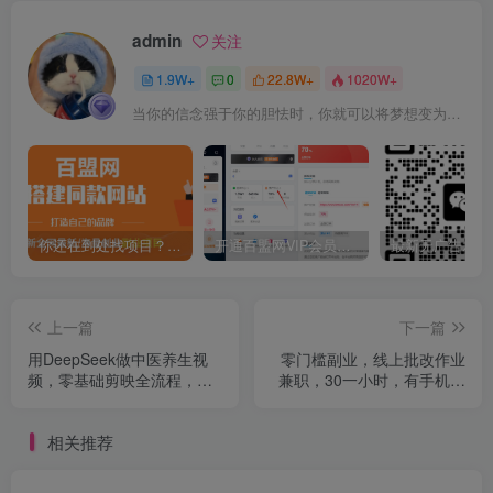
admin
关注
1.9W+
0
22.8W+
1020W+
当你的信念强于你的胆怯时，你就可以将梦想变为现实了
你还在到处找项目？还在当韭菜？我靠卖项目一个月收入5万+，曾经我也是个失败者。
开通百盟网VIP会员，尊享全站资源免费下载，享70%的推广提成！！【限时五折优惠】
上一篇
下一篇
用DeepSeek做中医养生视
零门槛副业，线上批改作业
频，零基础剪映全流程，单
兼职，30一小时，有手机就
日变现1000+
行
相关推荐