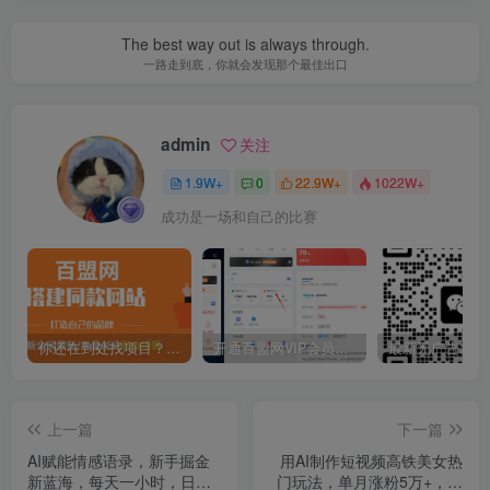
The best way out is always through.
一路走到底，你就会发现那个最佳出口
admin
关注
1.9W+
0
22.9W+
1022W+
成功是一场和自己的比赛
你还在到处找项目？还在当韭菜？我靠卖项目一个月收入5万+，曾经我也是个失败者。
开通百盟网VIP会员，尊享全站资源免费下载，享70%的推广提成！！【限时五折优惠】
上一篇
下一篇
AI赋能情感语录，新手掘金
用AI制作短视频高铁美女热
新蓝海，每天一小时，日赚
门玩法，单月涨粉5万+，拆