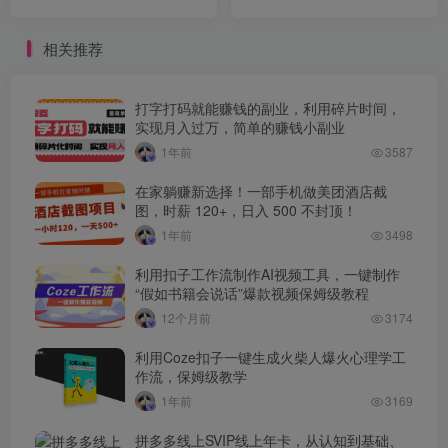
400 + 不是梦
解全套操作流程，新手小白
也能学会
相关推荐
打字打码就能赚钱的副业，利用碎片时间，
实现月入过万，简单的赚钱小副业
1年前
3587
在家躺赚新选择！一部手机做美团酒店截
图，时薪 120+，日入 500 不封顶！
1年前
3498
利用扣子工作流制作AI视频工具，一键制作
“假如书籍会说话”爆款视频保姆级教程
12个月前
3174
利用Coze扣子一键生成火柴人爆火心理学工
作流，保姆级教学
1年前
3169
拼多多线上SVIP线上年卡，从认知到基础、