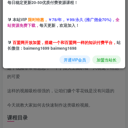
每日稳定更新20-50优质付费资源课程！
您当前未登录！建议登陆后购买，可保存购买订单
🔰 本站VIP
限时特惠，
￥78/年，￥99/永久 (推广佣金70%)，
全
站资源免费下载，
每天更新，欢迎加入！
项目介绍
🔰
百盟网开放加盟，搭建一个和百盟网一样的知识付费平台，
站
最近在刷短视频的时候，看到这样一个项目：指尖上的小动
长微信：baimeng1699 baimeng1698
物
开通VIP会员
加盟当站长
这个视频非常有意思，一个手指头上面趴着一只萌宠，特别
的可爱
这样的视频吸粉很强的，让咱们赚个零花钱是没有问题的
今天就教大家如何去快速制作这类吸粉视频。
课程目录