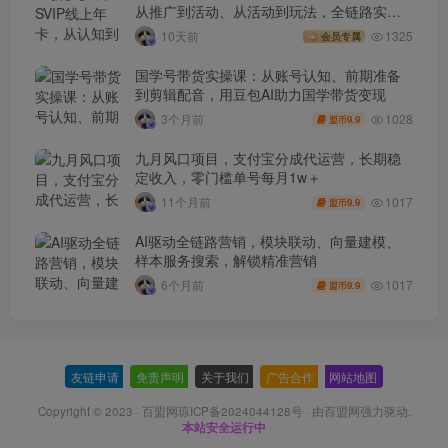
从推广到活动、从活动到玩法，全链路实战
(260730)
10天前
1325
会员专属
国学号带货实操课：从账号认知、前期准备
到剪辑配音，用豆包AI助力国学带货变现
1028
3个月前
9.9
盟币
九月风口项目，支付宝分成代运营，长期稳
定收入，零门槛单号每月1w＋
1017
11个月前
9.9
盟币
AI驱动全链路营销，模块联动、向量建模、
样本服务搜索，解锁精准营销
1017
6个月前
9.9
盟币
友链申请
-
免责声明
-
关于我们
-
广告合作
-
网站地图
Copyright © 2023 ·
百盟网琼ICP备2024044128号
· 由
百盟网
强力驱动.
本站安全运行中