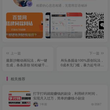
相爱的心息息相通，无需用言语倾诉
你还在到处找项目？还在当韭菜？我靠卖项目一个月收入5万+，曾经我也是个失败者。
开通百盟网VIP会员，尊享全站资源免费下载，享70%的推广提成！！【限时五折优惠】
上一篇
下一篇
最新沙雕动画玩法，AI一键
AI头条掘金100%原创玩法，
生成，条条原创 轻松破千万
0成本无门槛，暴力起号详细
播放，单日变现3K+，小白
教程，轻松上手，单号破万
看完就会
相关推荐
打字打码就能赚钱的副业，利用碎片时间，
实现月入过万，简单的赚钱小副业
1年前
3587