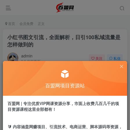
首页
会员免费
正文
小红书图文引流，全面解析，日引100私域流量是
怎样做到的
admin
关注
私信
9个月前更新
96
4
付费阅读
百盟网项目资源站
小红书图文引流，全面解析，日引100私域流量是怎样做到的
此内容为付费阅读，请付费后查看
9.9
百盟网 | 专注优质VIP网课资源分享，市面上收费几百几千的项
盟币
目资源课程这里全部都有！
免费
免费
黄金会员
超级会员
🔰 内容涵盖网赚项目、引流技术、电商运营、脚本源码等资源，
立即购买