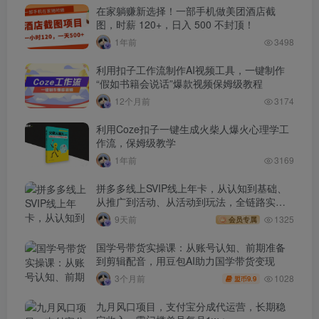
在家躺赚新选择！一部手机做美团酒店截
图，时薪 120+，日入 500 不封顶！
1年前
3498
利用扣子工作流制作AI视频工具，一键制作
“假如书籍会说话”爆款视频保姆级教程
12个月前
3174
利用Coze扣子一键生成火柴人爆火心理学工
作流，保姆级教学
1年前
3169
拼多多线上SVIP线上年卡，从认知到基础、
从推广到活动、从活动到玩法，全链路实战
(260730)
9天前
1325
会员专属
国学号带货实操课：从账号认知、前期准备
到剪辑配音，用豆包AI助力国学带货变现
1028
3个月前
9.9
盟币
九月风口项目，支付宝分成代运营，长期稳