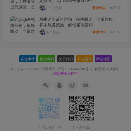
定收入，零门槛单号每月1w＋
1017
11个月前
9.9
盟币
AI驱动全链路营销，模块联动、向量建模、
样本服务搜索，解锁精准营销
1017
6个月前
9.9
盟币
友链申请
-
免责声明
-
关于我们
-
广告合作
-
网站地图
Copyright © 2023 ·
百盟网琼ICP备2024044128号
· 由
百盟网
强力驱动.
本站安全运行中
扫码加站长QQ
扫码加微信