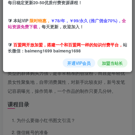
每日稳定更新20-50优质付费资源课程！
您当前未登录！建议登陆后购买，可保存购买订单
🔰 本站VIP
限时特惠，
￥78/年，￥99/永久 (推广佣金70%)，
全
站资源免费下载，
每天更新，欢迎加入！
项目介绍
🔰
百盟网开放加盟，搭建一个和百盟网一样的知识付费平台，
站
长微信：baimeng1699 baimeng1698
今天给大家分享一个引流项目——小红书图文引流项目，小
开通VIP会员
加盟当站长
红书对引流行为比较宽松，有着百分之70到80优质女性，这
类型的群体购买力强，是非常精准的创业粉，而且是年轻优
质女性聚集地，自带消费属性，对新手比较友好，新号发笔
记容易曝光，操作简单，一个作品的制作只要几分钟。
课程目录
为什么要做小红书图文引流？
微信账号的准备