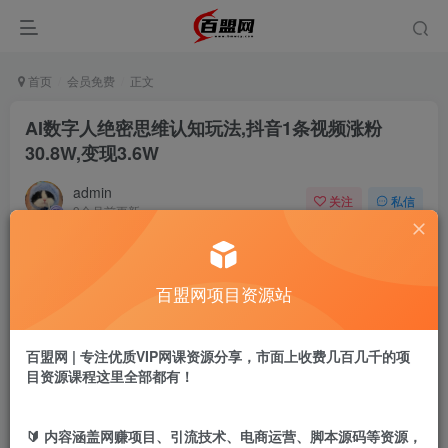
首页
会员免费
正文
AI数字人绝密思维认知玩法,抖音1条视频涨粉
30.8W,变现3.6W
admin
关注
私信
9个月前更新
702
8
付费阅读
百盟网项目资源站
AI数字人绝密思维认知玩法,抖音1条视频涨粉30.8W,变现3.6W
此内容为付费阅读，请付费后查看
9.9
百盟网 | 专注优质VIP网课资源分享，市面上收费几百几千的项
盟币
目资源课程这里全部都有！
免费
免费
黄金会员
超级会员
🔰 内容涵盖网赚项目、引流技术、电商运营、脚本源码等资源，
立即购买