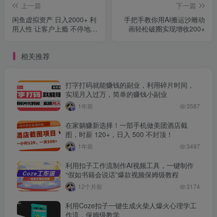
上一篇
下一篇
闲鱼虚拟资产 日入2000+ 利
手把手教你用AI搬运沙雕动
用人性 让客户上瘾 不停地复
画轻松破圈实现增收200+
购
相关推荐
打字打码就能赚钱的副业，利用碎片时间，
实现月入过万，简单的赚钱小副业
1年前
3587
在家躺赚新选择！一部手机做美团酒店截
图，时薪 120+，日入 500 不封顶！
1年前
3497
利用扣子工作流制作AI视频工具，一键制作
“假如书籍会说话”爆款视频保姆级教程
12个月前
3174
利用Coze扣子一键生成火柴人爆火心理学工
作流，保姆级教学