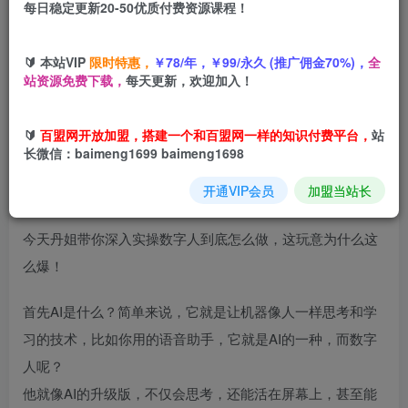
每日稳定更新20-50优质付费资源课程！
您当前未登录！建议登陆后购买，可保存购买订单
🔰 本站VIP
限时特惠，
￥78/年，￥99/永久 (推广佣金70%)，
全
站资源免费下载，
每天更新，欢迎加入！
项目介绍
🔰
百盟网开放加盟，搭建一个和百盟网一样的知识付费平台，
站
长微信：baimeng1699 baimeng1698
你有没有想过未来你的同事可能不是真人，而是一个AI数字
开通VIP会员
加盟当站长
人，听起来像科幻电影，但他已经悄悄走进我们的生活了。
今天丹姐带你深入实操数字人到底怎么做，这玩意为什么这
么爆！
首先AI是什么？简单来说，它就是让机器像人一样思考和学
习的技术，比如你用的语音助手，它就是AI的一种，而数字
人呢？
他就像AI的升级版，不仅会思考，还能活在屏幕上，甚至能