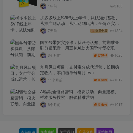
1年前
3168
拼多多线上SVIP线上年卡，从认知到基础、
从推广到活动、从活动到玩法，全链路实战
(260730)
7天前
1324
会员专属
国学号带货实操课：从账号认知、前期准备
到剪辑配音，用豆包AI助力国学带货变现
1025
3个月前
9.9
盟币
九月风口项目，支付宝分成代运营，长期稳
定收入，零门槛单号每月1w＋
1017
11个月前
9.9
盟币
AI驱动全链路营销，模块联动、向量建模、
样本服务搜索，解锁精准营销
1017
6个月前
9.9
盟币
友链申请
-
免责声明
-
关于我们
-
广告合作
-
网站地图