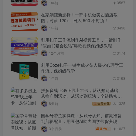
1年前
3587
在家躺赚新选择！一部手机做美团酒店截
图，时薪 120+，日入 500 不封顶！
1年前
3498
利用扣子工作流制作AI视频工具，一键制作
“假如书籍会说话”爆款视频保姆级教程
12个月前
3174
利用Coze扣子一键生成火柴人爆火心理学工
作流，保姆级教学
1年前
3168
拼多多线上SVIP线上年卡，从认知到基础、
从推广到活动、从活动到玩法，全链路实战
(260730)
8天前
1325
会员专属
国学号带货实操课：从账号认知、前期准备
到剪辑配音，用豆包AI助力国学带货变现
1027
3个月前
9.9
盟币