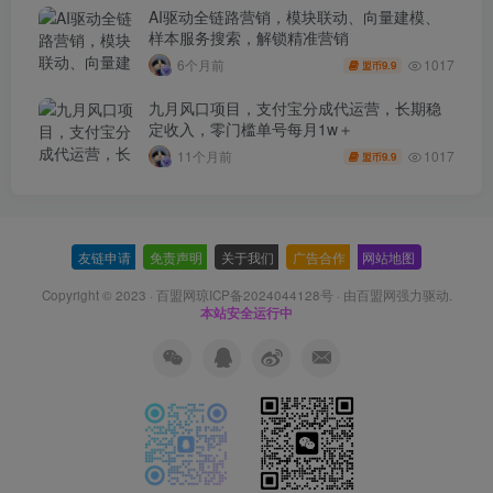
AI驱动全链路营销，模块联动、向量建模、
样本服务搜索，解锁精准营销
1017
6个月前
9.9
盟币
九月风口项目，支付宝分成代运营，长期稳
定收入，零门槛单号每月1w＋
1017
11个月前
9.9
盟币
友链申请
-
免责声明
-
关于我们
-
广告合作
-
网站地图
Copyright © 2023 ·
百盟网琼ICP备2024044128号
· 由
百盟网
强力驱动.
本站安全运行中