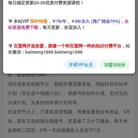
每日稳定更新20-50优质付费资源课程！
您当前未登录！建议登陆后购买，可保存购买订单
🔰 本站VIP
限时特惠，
￥78/年，￥99/永久 (推广佣金70%)，
全
站资源免费下载，
每天更新，欢迎加入！
项目介绍
🔰
百盟网开放加盟，搭建一个和百盟网一样的知识付费平台，
站
长微信：baimeng1699 baimeng1698
我有个朋友，专攻猫咪做饭这个赛道，就是使用网上很火的
开通VIP会员
加盟当站长
几款AI软件，然后把猫咪拟人化，剪辑发到各个短视频平
台，收获粉丝10W+。
现在很多短视频平台，都能开通流量收益。例如抖音的伙伴
计划（原名是中视频计划）、视频号的创作分成、支付宝的
分成计划、头条的创作者计划等等。
在这些平台上，只要发原创视频，有播放量就会有收益。3月
份，朋友主攻的微信视频号，更是爆了几十万播放，每天收
益都有三四百，2号一天的视频收入也有371元