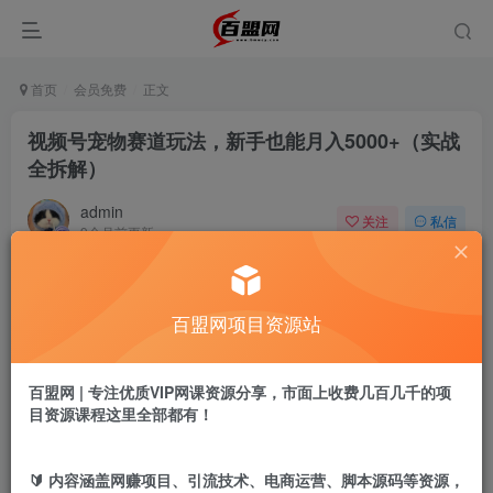
首页
会员免费
正文
视频号宠物赛道玩法，新手也能月入5000+（实战
全拆解）
admin
关注
私信
9个月前更新
778
9
付费阅读
百盟网项目资源站
视频号宠物赛道玩法，新手也能月入5000+（实战全拆解）
此内容为付费阅读，请付费后查看
9.9
百盟网 | 专注优质VIP网课资源分享，市面上收费几百几千的项
盟币
目资源课程这里全部都有！
免费
免费
黄金会员
超级会员
🔰 内容涵盖网赚项目、引流技术、电商运营、脚本源码等资源，
立即购买