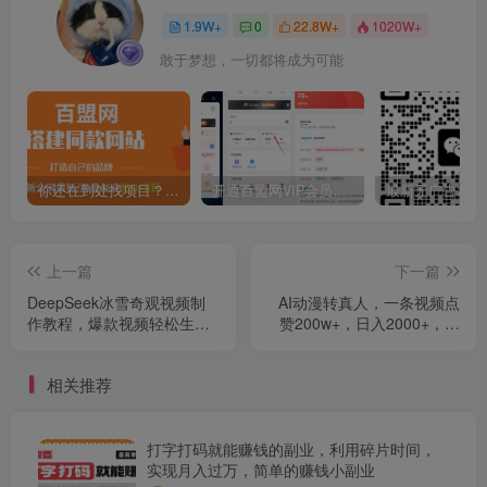
1.9W+
0
22.8W+
1020W+
敢于梦想，一切都将成为可能
你还在到处找项目？还在当韭菜？我靠卖项目一个月收入5万+，曾经我也是个失败者。
开通百盟网VIP会员，尊享全站资源免费下载，享70%的推广提成！！【限时五折优惠】
上一篇
下一篇
DeepSeek冰雪奇观视频制
AI动漫转真人，一条视频点
作教程，爆款视频轻松生
赞200w+，日入2000+，多
成，单日变现800+
种变现方式
相关推荐
打字打码就能赚钱的副业，利用碎片时间，
实现月入过万，简单的赚钱小副业