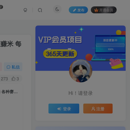
盟
发布
开通会员
狂赚米 每
私信
273
3
DeepSeek+蝴蝶号 中老年金主最爱 国学 心理学 养生 疗愈 情感 育儿 宠物 各种赛道疯狂赚米 每天20分钟 轻松月入破W 流量火爆 一条涨粉1000+轻松拿捏
Hi！请登录
登录
注册