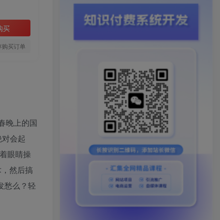
购买
存购买订单
且春晚上的国
绝对会起
闭着眼睛操
术，然后搞
发愁么？轻