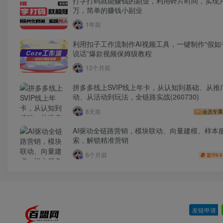
打字打码就能赚钱的副业，利用碎片时间，实现
万，简单的赚钱小副业
1年前
利用扣子工作流制作AI视频工具，一键制作“假如
说话”爆款视频保姆级教程
12个月前
拼多多线上SVIP线上年卡，从认知到基础、从推
动、从活动到玩法，全链路实战(260730)
8天前
会员专属
AI驱动全链路营销，模块联动、向量建模、样本
索，解锁精准营销
6个月前
9.9
盟币
友链申请
-