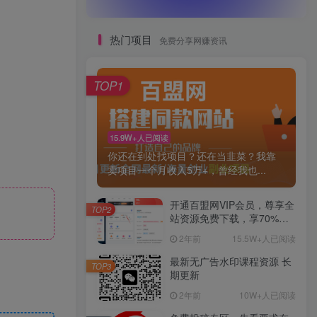
热门项目
免费分享网赚资讯
TOP1
15.9W+人已阅读
你还在到处找项目？还在当韭菜？我靠
卖项目一个月收入5万+，曾经我也...
开通百盟网VIP会员，尊享全
TOP2
站资源免费下载，享70%的
推广提成！！【限时五折优
2年前
15.5W+人已阅读
惠】
最新无广告水印课程资源 长
TOP3
期更新
2年前
10W+人已阅读