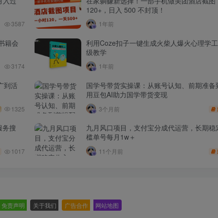
月入过
在家躺赚新选择！一部手机做美团酒店截图
120+，日入 500 不封顶！
3587
1年前
书籍会
利用Coze扣子一键生成火柴人爆火心理学
级教学
3174
1年前
广到活
国学号带货实操课：从账号认知、前期准备
用豆包AI助力国学带货变现
1325
3个月前
服务搜
九月风口项目，支付宝分成代运营，长期稳
槛单号每月1w＋
1017
11个月前
免责声明
-
关于我们
-
广告合作
-
网站地图