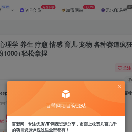
NEW
免费下载
日入2K
加
程
VIP会员
加盟网站
无水印课程
 心理学 养生 疗愈 情感 育儿 宠物 各种赛道疯
1000+轻松拿捏
关注
此内容为付费阅读，请付费后查看
百盟网项目资源站
9.9
盟币
百盟网 | 专注优质VIP网课资源分享，市面上收费几百几千
的项目资源课程这里全部都有！