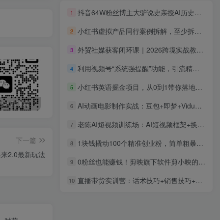
抖音64W粉丝博主大驴说史亲授AI历史课，可以上精选独家，全网发布收益更可观，单日收益1k+
1
小红书虚拟产品同行案例拆解，至少拆解100个同行成功案例(完结)
2
外贸社媒获客闭环课｜2026跨境实战教程，FB与TikTok账号搭建投流询盘转化完整落地教学
3
利用视频号“系统强提醒”功能，引流精准创业粉，无需发布任何作品，单人日引流300+精准创业粉
4
小红书英语掘金项目，从0到1带你落地拿收益，月入5位数很稳
5
最新无广告水印课程资源 长期更新
免费投稿专区，先看要求在投稿！！！
打字打码就能赚钱的副业，利用碎片时间，实现月入过万，简单的赚钱小副业
AI动画电影制作实战：豆包+即梦+Vidu+MINIMAX，从脚本到成片零基础入门(附素材+软件
6
老陈AI短视频训练场：AI短视频框架+换背景SwitchXAI+首尾帧+声音生成，轻松复刻爆款
7
下一篇
1块钱撬动100个精准创业粉，简单粗暴高效长期精准，单人单日引流500+创业粉，日变现2000+
8
来2.0最新玩法
0粉丝也能赚钱！剪映旗下软件剪小映的推广活动，拉新5元/单月入近3000+
9
直播带货实训营：话术技巧+销售技巧+底层数据逻辑 快速开启直播带货之路
10