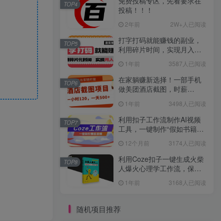
免费投稿专区，先看要求在
TOP4
投稿！！！
2年前
2W+人已阅读
打字打码就能赚钱的副业，
TOP5
利用碎片时间，实现月入过
万，简单的赚钱小副业
1年前
3587人已阅读
在家躺赚新选择！一部手机
TOP6
做美团酒店截图，时薪
120+，日入 500 不封顶！
1年前
3498人已阅读
利用扣子工作流制作AI视频
TOP7
工具，一键制作“假如书籍会
说话”爆款视频保姆级教程
12个月前
3174人已阅读
利用Coze扣子一键生成火柴
TOP8
人爆火心理学工作流，保姆
级教学
1年前
3168人已阅读
随机项目推荐