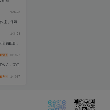
，时薪
3498
工作流，保姆
3168
到剪辑配音，
1027
9.9
盟币
定收入，零门
1017
9.9
盟币