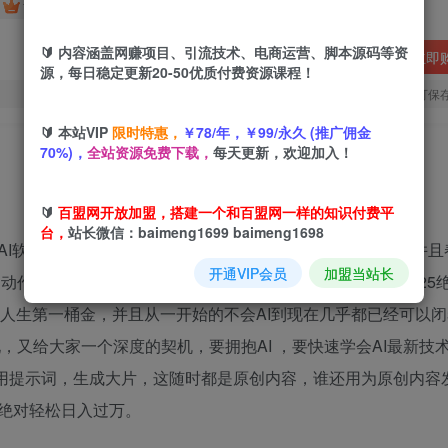
免费
免费
黄金会员
超级会员
🔰 内容涵盖网赚项目、引流技术、电商运营、脚本源码等资
立即
源，每日稳定更新20-50优质付费资源课程！
您当前未登录！建议登陆后购买，可保
🔰 本站VIP
限时特惠，
￥78/年，￥99/永久 (推广佣金
70%)，
全站资源免费下载，
每天更新，欢迎加入！
🔰
百盟网开放加盟，搭建一个和百盟网一样的知识付费平
台，
站长微信：baimeng1699 baimeng1698
源的AI软件，竟然能让大漂亮股价暴跌，也能让川普大为生气，并
开通VIP会员
加盟当站长
动作，也是出尽了风头，所以这种种的迹象都在表明，AI2025
到了人生第一桶金，并且从一开始的不会AI到现在几乎都已经可以
的出现，又给大家一个深度的契机，要拥抱AI ，要快速学会AI最新技
轻松用提示词，生成大片，这随时都是原创内容，谁还用为原创内容
绝对轻松日入过万。