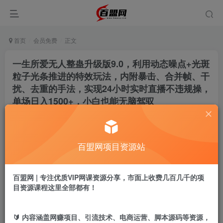
首页
会员免费
正文
一生所爱无人整蛊升级版9.0，利用动态噪点+光斑
粒子光条推进的特效玩法，内附暴击、合并帧、干
扰、去重的手法，实现24小时实时直播不违规操，
单场日入1500+，小白也能无脑驾驭
admin
关注
私信
9个月前更新
602
9
百盟网项目资源站
付费阅读
一生所爱无人整蛊升级版9.0，利用动态噪点+光斑粒子光条推进的特效玩法，内附暴击、合并帧、干扰、去重的手法，实现24小时实时直播不违规操，单场日入1500+，小白也能无脑驾驭
百盟网 | 专注优质VIP网课资源分享，市面上收费几百几千的项
此内容为付费阅读，请付费后查看
目资源课程这里全部都有！
9.9
盟币
🔰 内容涵盖网赚项目、引流技术、电商运营、脚本源码等资源，