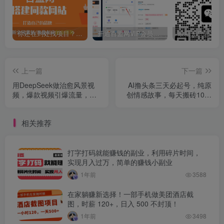
你还在到处找项目？还在当韭菜？我靠卖项目一个月收入5万+，曾经我也是个失败者。
开通百盟网VIP会员，尊享全站资源免费下载，享70%的推广提成！！【限时五折优惠】
上一篇
下一篇
用DeepSeek做治愈风景视
AI撸头条三天必起号，纯原
频，爆款视频引爆流量，单
创情感故事，每天搬砖10分
日变现1000+
钟，小白靠复制粘贴保守月
入6K+保姆级教程
相关推荐
打字打码就能赚钱的副业，利用碎片时间，
实现月入过万，简单的赚钱小副业
1年前
3588
在家躺赚新选择！一部手机做美团酒店截
图，时薪 120+，日入 500 不封顶！
1年前
3498