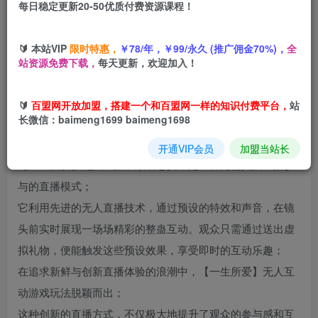
免费
免费
黄金会员
超级会员
每日稳定更新20-50优质付费资源课程！
立即购买
🔰 本站VIP
限时特惠，
￥78/年，￥99/永久 (推广佣金70%)，
全
您当前未登录！建议登陆后购买，可保存购买订单
站资源免费下载，
每天更新，欢迎加入！
🔰
百盟网开放加盟，搭建一个和百盟网一样的知识付费平台，
站
长微信：baimeng1699 baimeng1698
项目介绍
开通VIP会员
加盟当站长
【一生所爱】无人直播，顾名思义，是一种无需真人主播参
与的直播模式；
它利用先进的无人直播技术，通过预设的特效和声音，在镜
头前实时展现一场场精彩的整蛊互动。观众只需通过送出虚
拟礼物，便能触发这些预设效果，享受即时的互动乐趣；
在追求新鲜与创新直播体验的浪潮中，【一生所爱】无人互
动游戏玩法脱颖而出；
这种创新的直播方式，不仅极大地提升了观众的参与感和互