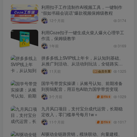
利用扣子工作流制作AI视频工具，一键制作
“假如书籍会说话”爆款视频保姆级教程
12个月前
3174
利用Coze扣子一键生成火柴人爆火心理学工
作流，保姆级教学
1年前
3169
拼多多线上SVIP线上年卡，从认知到基础、
从推广到活动、从活动到玩法，全链路实战
(260730)
11天前
1325
会员专属
国学号带货实操课：从账号认知、前期准备
到剪辑配音，用豆包AI助力国学带货变现
1029
3个月前
9.9
盟币
九月风口项目，支付宝分成代运营，长期稳
定收入，零门槛单号每月1w＋
1017
11个月前
9.9
盟币
AI驱动全链路营销，模块联动、向量建模、